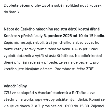
Dopřejte věcem druhý život a sobě například nový kousek
do šatníku.
Nábor do Českého národního registru dárců kostní dřeně
Koná se v předsálí auly
3. prosince 2025 od 10 do 15 hodin
.
Zápis nic nestojí, nebolí, trvá jen chvilku a absolvovat ho
může každý zdravý muž či žena ve věku 18–35 let. Stačí
vyplnit dotazník a vytřít si ústa štětičkou. Na odběr kostní
dřeně přichází řada až v případě, že se najde pacient, pro
kterého jste ideálním dárcem. Podrobnosti čtěte
ZDE
.
Vánoční dílny
ČZU ve spolupráci s Asociací studentů a ReTaškou zve
všechny na workshopy výroby udržitelných dárků. Konají se
v aule ve dnech 2. a 3. prosince od 10:00 do 15:30. Zájemci