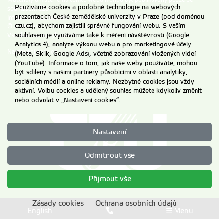
Materiály umístěné na tomto webu mohou být publikovány pouze se
Používáme cookies a podobné technologie na webových
souhlasem ČZU.
prezentacích České zemědělské univerzity v Praze (pod doménou
Informace o zpracování a ochraně osobních údajů na ČZU v Praze
.
czu.cz), abychom zajistili správné fungování webu. S vaším
© 2026 Česká zemědělská univerzita v Praze
souhlasem je využíváme také k měření návštěvnosti (Google
Všechna práva vyhrazena
Analytics 4), analýze výkonu webu a pro marketingové účely
Nastavení cookies
(Meta, Sklik, Google Ads), včetně zobrazování vložených videí
(YouTube). Informace o tom, jak naše weby používáte, mohou
být sdíleny s našimi partnery působícími v oblasti analytiky,
sociálních médií a online reklamy. Nezbytné cookies jsou vždy
aktivní. Volbu cookies a udělený souhlas můžete kdykoliv změnit
nebo odvolat v „Nastavení cookies“.
Nastavení
Odmítnout vše
Přijmout vše
Zásady cookies
Ochrana osobních údajů
English
☰ Menu