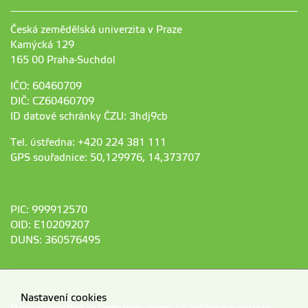
Česká zemědělská univerzita v Praze
Kamýcká 129
165 00 Praha-Suchdol
IČO: 60460709
DIČ: CZ60460709
ID datové schránky ČZU: 3hdj9cb
Tel. ústředna: +420 224 381 111
GPS souřadnice: 50,129976, 14,373707
PIC: 999912570
OID: E10209207
DUNS: 360576495
Nastavení cookies