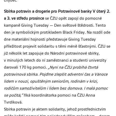
chybět.
Sbírka potravin a drogerie pro Potravinové banky
V úterý 2.
a 3. ve středu prosince
se ČZU opět zapojí do pomocné
kampaně Giving Tuesday — Den světové štědrosti. Tento
den je symbolickým protikladem Black Friday. Na rozdíl ode
dne materiální hojnosti představuje Giving Tuesday
příležitost projevit solidaritu s těmi méně šťastnými. ČZU se
již několik let zapojuje do Národní potravinové sbírky,
v minulých letech do ní zaměstnanci a studenti univerzity
darovali 170 kg pomoci.
„Nyní na ČZU probíhá čtvrtá
potravinová sbírka. Pojďme zlepšit adventní čas a Vánoce
lidem v nouzi, opuštěným seniorům, rodinám v krizi,
rodičům samoživitelům i lidem bez domova. I malá pomoc
se počítá,“
říká koordinátorka pomoci na ČZU Anna
Tvrdíková.
Sbírka potravin je aktem solidarity, jehož prostřednictvím