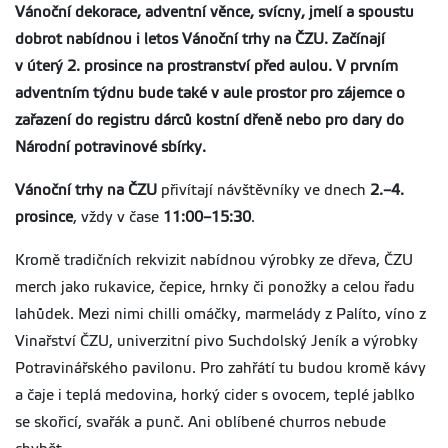
Vánoční dekorace, adventní věnce, svícny, jmelí a spoustu
dobrot nabídnou i letos Vánoční trhy na ČZU. Začínají
v úterý 2. prosince na prostranství před aulou. V prvním
adventním týdnu bude také v aule prostor pro zájemce o
zařazení do registru dárců kostní dřeně nebo pro dary do
Národní potravinové sbírky.
Vánoční trhy na ČZU
přivítají návštěvníky ve dnech
2.–4.
prosince
, vždy v čase
11:00–15:30
.
Kromě tradičních rekvizit nabídnou výrobky ze dřeva, ČZU
merch jako rukavice, čepice, hrnky či ponožky a celou řadu
lahůdek. Mezi nimi chilli omáčky, marmelády z Palíto, víno z
Vinařství ČZU, univerzitní pivo Suchdolský Jeník a výrobky
Potravinářského pavilonu. Pro zahřátí tu budou kromě kávy
a čaje i teplá medovina, horký cider s ovocem, teplé jablko
se skořicí, svařák a punč. Ani oblíbené churros nebude