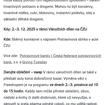
může každý pomoci tím nejjednodušším způsobem – darem
trvanlivých potravin a drogerie. Mohou to být konzervy,
trvanlivé mléko, cukr, těstoviny, instantní polévky, olej a
základní dětská drogerie.
Kdy: 2.–3. 12. 2025 v rámci Vánočních dílen na ČZU
Kde:
Sběrný kontejner s nápisem Potravinová sbírka v aule
ČZU
Více zde:
Potravinové banky | Česká federace potravinových
bank
, z.s. a
Giving Tuesday
Darujte oblečení – swap
V rámci vánočních dílen se také v
předsálí auly koná dobročinný bazar. Výměna věcí s
Freeshopem je na programu
ve dnech 2.–3. prosince od 10
do 15 hodin
. Každý sem může přinést oblečení, obuv,
nádobí a knihy či další drobnosti, které už nevyužije, a
zároveň si zcela zdarma odnést cokoli, co mu udělá radost.