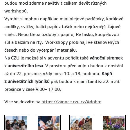
budou moci zdarma navštívit celkem devět různých
workshopů.
Vyrobit si mohou například mini olejové parfémky, korálové
andílky, svíčky, balící papír z tašek nebo nejrůznější čajové
směsi. Nebo třeba ozdoby z papíru, ReTašku, koupelovou
sůl a balzám na rty. Workshopy probíhají ve stanovených
časech nebo do vyčerpání materiálu.
Na ČZU je možné si v adventu pořídit také
vánoční stromek
z univerzitního lesa
. V prostoru před aulou budou k dostání
až do 22. prosince, vždy mezi 10. a 18. hodinou.
Kapři
z univerzitních rybníků
pak budou k mání tamtéž 22. a 23.
prosince v čase 9:00– 17:00.
Více se dozvíte na
https://vanoce.czu.cz/#dobre
.