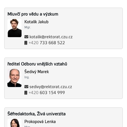
Mluvčí pro vědu a výzkum
Kotalík Jakub
Mgr.
kotalik@rektorat.czu.cz
+420
733 668 522
ředitel Odboru vnějších vztahů
Šedivý Marek
Ing.
sedivy@rektorat.czu.cz
+420
603 154 999
Šéfredaktorka, Živá univerzita
Prokopová Lenka