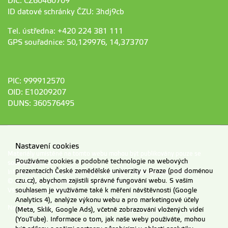
DIČ: CZ60460709
ID datové schránky ČZU: 3hdj9cb
Tel. ústředna: +420 224 381 111
GPS souřadnice: 50,129976, 14,373707
PIC: 999912570
OID: E10209207
DUNS: 360576495
Nastavení cookies
Materiály umístěné na tomto webu mohou být publikovány pouze se
Používáme cookies a podobné technologie na webových
souhlasem ČZU.
prezentacích České zemědělské univerzity v Praze (pod doménou
Informace o zpracování a ochraně osobních údajů na ČZU v Praze
.
czu.cz), abychom zajistili správné fungování webu. S vaším
© 2026 Česká zemědělská univerzita v Praze
Všechna práva vyhrazena
souhlasem je využíváme také k měření návštěvnosti (Google
Analytics 4), analýze výkonu webu a pro marketingové účely
Nastavení cookies
(Meta, Sklik, Google Ads), včetně zobrazování vložených videí
(YouTube). Informace o tom, jak naše weby používáte, mohou