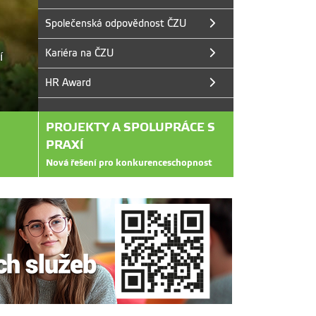
Společenská odpovědnost ČZU
Kariéra na ČZU
í
HR Award
PROJEKTY A SPOLUPRÁCE S
PRAXÍ
Nová řešení pro konkurenceschopnost