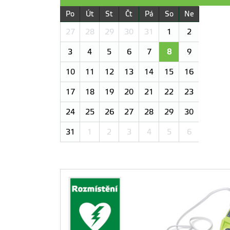
Po
Út
St
Čt
Pá
So
Ne
27
28
29
30
31
1
2
3
4
5
6
7
8
9
10
11
12
13
14
15
16
17
18
19
20
21
22
23
24
25
26
27
28
29
30
31
1
2
3
4
5
6