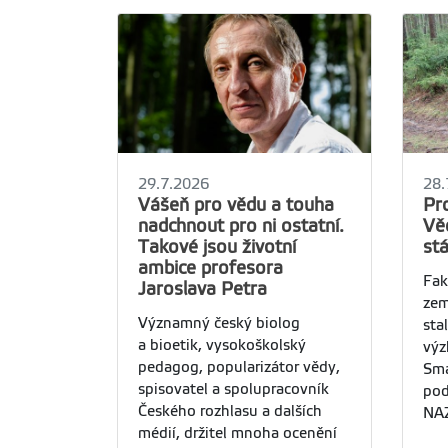
29.7.2026
28.
Vášeň pro vědu a touha
Pr
nadchnout pro ni ostatní.
Vě
Takové jsou životní
st
ambice profesora
Fak
Jaroslava Petra
zem
Významný český biolog
sta
a bioetik, vysokoškolský
výz
pedagog, popularizátor vědy,
Sma
spisovatel a spolupracovník
pod
Českého rozhlasu a dalších
NAZ
médií, držitel mnoha ocenění
na 