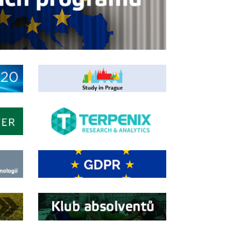
ídka areálu ČZU