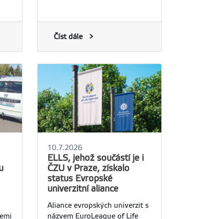
dní
řešení. Studentská formule
ní
jedenácté generace byla
kém
pokřtěna ve čtvrtek 16.
u z
července 2026.
Číst dále
10.7.2026
ELLS, jehož součástí je i
u
ČZU v Praze, získalo
status Evropské
univerzitní aliance
Aliance evropských univerzit s
semi
názvem EuroLeague of Life