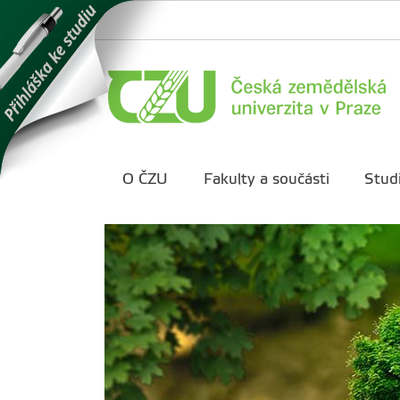
O ČZU
Fakulty a součásti
Stud