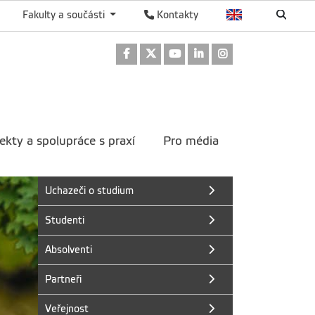
Fakulty a součásti
Kontakty
Odkaz na Facebook
Odkaz na Twitter
Odkaz na Youtube
Odkaz na LinkedIn
Odkaz na Instag
ekty a spolupráce s praxí
Pro média
Uchazeči o studium
Studenti
Absolventi
Partneři
Veřejnost