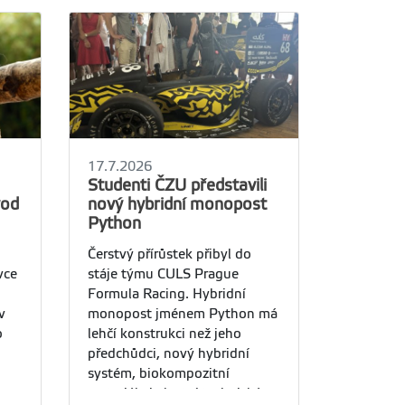
17.7.2026
Studenti ČZU představili
vod
nový hybridní monopost
Python
Čerstvý přírůstek přibyl do
vce
stáje týmu CULS Prague
m
Formula Racing. Hybridní
v
monopost jménem Python má
o
lehčí konstrukci než jeho
předchůdci, nový hybridní
systém, biokompozitní
materiály i vlastní technická