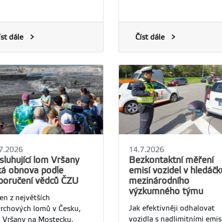
nnosti opatření určených k
chráněny a jejich mezináro
raně hospodářských zvířat
obchod je zakázán, nelegál
d útoky velkých šelem,
pašování pokračuje ve vel
devším vlka obecného.
íst dále
rozsahu a představuje jedn
Číst dále
největších hrozeb pro jejich
přežití.
7.2026
14.7.2026
sluhující lom Vršany
Bezkontaktní měření
ká obnova podle
emisí vozidel v hledáčk
poručení vědců ČZU
mezinárodního
výzkumného týmu
en z největších
Jak efektivněji odhalovat
rchových lomů v Česku,
vozidla s nadlimitními emi
 Vršany na Mostecku,