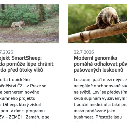
7.2026
22.7.2026
ojekt SmartSheep:
Moderní genomika
da pomůže lépe chránit
pomáhá odhalovat pů
áda před útoky vlků
pašovaných luskounů
ulta tropického
Luskouni patří mezi nejvíce
ědělství ČZU v Praze se
nelegálně obchodované sa
la partnerem nového
na světě. Loví se předevší
kumného projektu
kvůli šupinám využívaným 
rtSheep, který získal
tradiční medicíně a také pr
poru v rámci programu
maso prodávané jako
V – ZEMĚ II. Zaměřuje se
bushmeat. Přestože jsou
vědecké hodnocení
všechny druhy luskounů