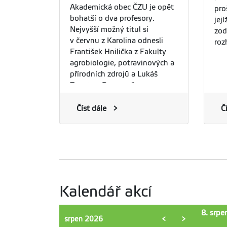
Akademická obec ČZU je opět
pro
populárně vědecké knihy.
bohatší o dva profesory.
jej
Nejvyšší možný titul si
zod
v červnu z Karolina odnesli
roz
František Hnilička z Fakulty
vyu
agrobiologie, potravinových a
zko
přírodních zdrojů a Lukáš
odb
Zagata z Provozně
pro
ekonomické fakulty. Kdo jsou,
pro
čím se zabývají a co dělají,
Číst dále
Č
uni
když se zrovna nevěnují vědě?
Mon
Představujeme prvního
dol
z nových profesorů ČZU.
hla
hyd
bot
kra
Kalendář akcí
odk
loka
8. srpe
srpen
2026
<
>