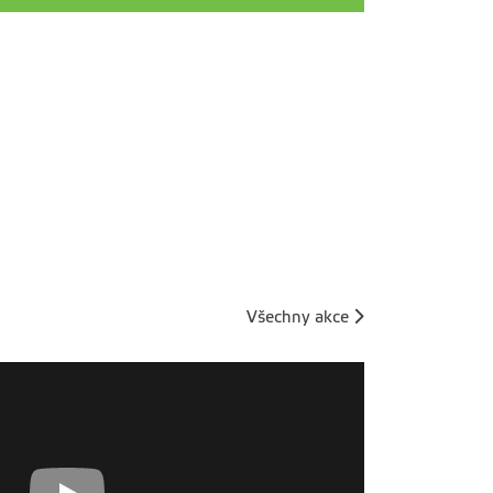
univerzitami po celé Evropě,
jmenovitě ve Švédsku,
Nizozemsku, Francii, Německu,
Norsku, Estonsku, Španělsku,
Itálii, Polsku a Rakousku.
Všechny akce