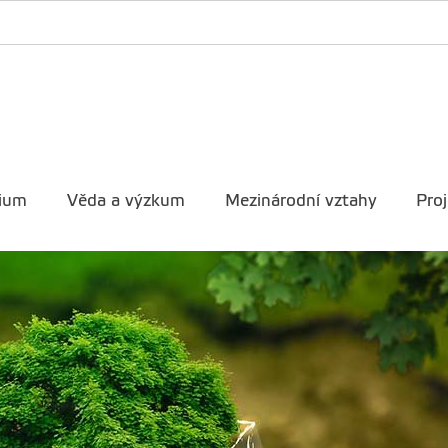
ium
Věda a výzkum
Mezinárodní vztahy
Proj