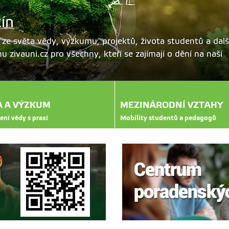
ín
 ze světa vědy, výzkumu, projektů, života studentů a dalš
 zivauni.cz pro všechny, kteří se zajímají o dění na naší
A A VÝZKUM
MEZINÁRODNÍ VZTAHY
ení vědy s praxí
Mobility studentů a pedagogů