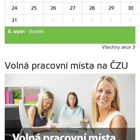
24
25
26
27
28
29
30
31
1
2
3
4
5
6
6. srpen
- čtvrtek
Všechny akce
Volná pracovní místa na ČZU