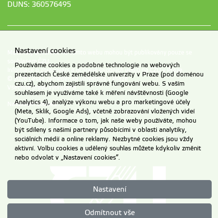
DUNS: 360576495
Nastavení cookies
Materiály umístěné na tomto webu mohou být publikovány pouze se
souhlasem ČZU.
Používáme cookies a podobné technologie na webových
Informace o zpracování a ochraně osobních údajů na ČZU v Praze
.
prezentacích České zemědělské univerzity v Praze (pod doménou
© 2026 Česká zemědělská univerzita v Praze
czu.cz), abychom zajistili správné fungování webu. S vaším
Všechna práva vyhrazena
souhlasem je využíváme také k měření návštěvnosti (Google
Analytics 4), analýze výkonu webu a pro marketingové účely
Nastavení cookies
(Meta, Sklik, Google Ads), včetně zobrazování vložených videí
(YouTube). Informace o tom, jak naše weby používáte, mohou
být sdíleny s našimi partnery působícími v oblasti analytiky,
sociálních médií a online reklamy. Nezbytné cookies jsou vždy
aktivní. Volbu cookies a udělený souhlas můžete kdykoliv změnit
nebo odvolat v „Nastavení cookies“.
Nastavení
Odmítnout vše