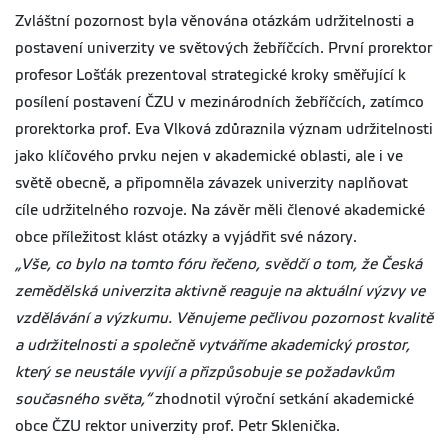
Zvláštní pozornost byla věnována otázkám udržitelnosti a
postavení univerzity ve světových žebříčcích. První prorektor
profesor Lošťák prezentoval strategické kroky směřující k
posílení postavení ČZU v mezinárodních žebříčcích, zatímco
prorektorka prof. Eva Vlková zdůraznila význam udržitelnosti
jako klíčového prvku nejen v akademické oblasti, ale i ve
světě obecně, a připomněla závazek univerzity naplňovat
cíle udržitelného rozvoje. Na závěr měli členové akademické
obce příležitost klást otázky a vyjádřit své názory.
„Vše, co bylo na tomto fóru řečeno, svědčí o tom, že Česká
zemědělská univerzita aktivně reaguje na aktuální výzvy ve
vzdělávání a výzkumu. Věnujeme pečlivou pozornost kvalitě
a udržitelnosti a společně vytváříme akademický prostor,
který se neustále vyvíjí a přizpůsobuje se požadavkům
současného světa,“
zhodnotil výroční setkání akademické
obce ČZU rektor univerzity prof. Petr Sklenička.