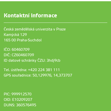
Kontaktní informace
Česká zemědělská univerzita v Praze
Kamýcká 129
165 00 Praha-Suchdol
IČO: 60460709
DIČ: CZ60460709
ID datové schránky ČZU: 3hdj9cb
Tel. ústředna: +420 224 381 111
GPS souřadnice: 50,129976, 14,373707
PIC: 999912570
OID: E10209207
DUNS: 360576495