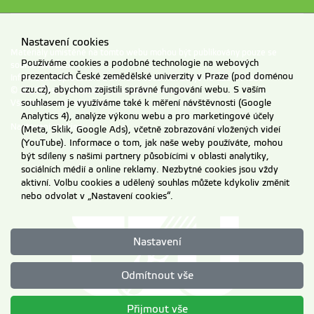
Nastavení cookies
Materiály umístěné na tomto webu mohou být publikovány pouze se
Používáme cookies a podobné technologie na webových
souhlasem ČZU.
prezentacích České zemědělské univerzity v Praze (pod doménou
Informace o zpracování a ochraně osobních údajů na ČZU v Praze
.
czu.cz), abychom zajistili správné fungování webu. S vaším
© 2026 Česká zemědělská univerzita v Praze
souhlasem je využíváme také k měření návštěvnosti (Google
Všechna práva vyhrazena
Analytics 4), analýze výkonu webu a pro marketingové účely
Nastavení cookies
(Meta, Sklik, Google Ads), včetně zobrazování vložených videí
(YouTube). Informace o tom, jak naše weby používáte, mohou
být sdíleny s našimi partnery působícími v oblasti analytiky,
sociálních médií a online reklamy. Nezbytné cookies jsou vždy
aktivní. Volbu cookies a udělený souhlas můžete kdykoliv změnit
nebo odvolat v „Nastavení cookies“.
Nastavení
Odmítnout vše
Přijmout vše