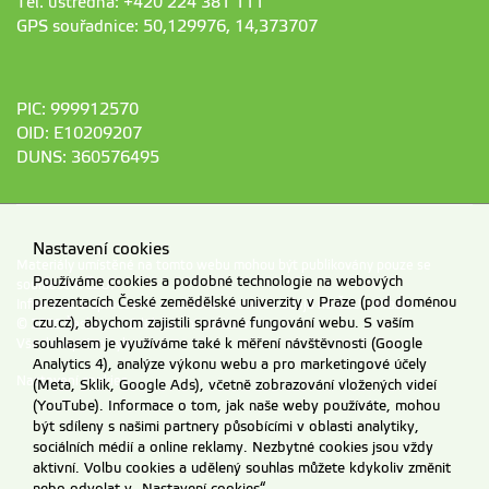
Tel. ústředna: +420 224 381 111
GPS souřadnice: 50,129976, 14,373707
PIC: 999912570
OID: E10209207
DUNS: 360576495
Nastavení cookies
Materiály umístěné na tomto webu mohou být publikovány pouze se
Používáme cookies a podobné technologie na webových
souhlasem ČZU.
prezentacích České zemědělské univerzity v Praze (pod doménou
Informace o zpracování a ochraně osobních údajů na ČZU v Praze
.
czu.cz), abychom zajistili správné fungování webu. S vaším
© 2026 Česká zemědělská univerzita v Praze
souhlasem je využíváme také k měření návštěvnosti (Google
Všechna práva vyhrazena
Analytics 4), analýze výkonu webu a pro marketingové účely
Nastavení cookies
(Meta, Sklik, Google Ads), včetně zobrazování vložených videí
(YouTube). Informace o tom, jak naše weby používáte, mohou
být sdíleny s našimi partnery působícími v oblasti analytiky,
sociálních médií a online reklamy. Nezbytné cookies jsou vždy
aktivní. Volbu cookies a udělený souhlas můžete kdykoliv změnit