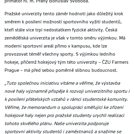
primátor hl. m. Prahy Bohuslav Svoboda.
Pražské univerzity tento záměr hodnotí jako důležitý krok
směrem k posílení možností sportovního vyžití studentů,
kteří stále více trpí nedostatkem fyzické aktivity. Česká
zemědělská univerzita je však v tomto směru výjimkou. Má
moderní sportovní areál přímo v kampusu, kde lze
provozovat téměř všechny sporty. S výjimkou ledního
hokeje, přičemž hokejový tým této univerzity – ČZU Farmers
Prague – má před sebou poměrně slibnou budoucnost.
„Tuto společnou iniciativu vítáme a věříme, že výstavba
nové haly významně přispěje k rozvoji univerzitního sportu i
k posílení přátelských vztahů v rámci studentské komunity.
Věříme, že memorandum o spolupráci směřující ke zřízení
hokejové haly nejen pro pražské studenty urychlí realizaci
tohoto skvělého plánu. Naše univerzita podporuje
sportovní aktivity studentů i zaměstnanců a snažíme se