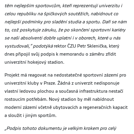
těm nejlepším sportovcům, kteří reprezentují univerzitu i
celou republiku na špičkových soutěžích, nabídnout co
nejlepší podmínky pro sladění studia a sportu. Daří se nám
to, což poskytuje záruku, že po skončení sportovní kariéry
se naši absolventi dobře uplatní i v oborech, které u nás
vystudovali,“ podotýká
rektor ČZU Petr Sklenička, který
dnes připojil svůj podpis k memorandu o záměru zřídit
univerzitní hokejový stadion.
Projekt má reagovat na nedostatečné sportovní zázemí pro
univerzitní kluby v Praze. Žádná z univerzit nedisponuje
vlastní ledovou plochou a současná infrastruktura nestačí
rostoucím potřebám. Nový stadion by měl nabídnout
moderní zázemí včetně ubytovacích a regeneračních kapacit
a sloužit i jiným sportům.
„Podpis tohoto dokumentu je velkým krokem pro celý