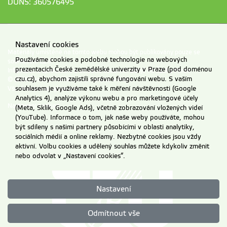
DUNS: 360576495
Nastavení cookies
Materiály umístěné na tomto webu mohou být publikovány pouze se
Používáme cookies a podobné technologie na webových
souhlasem ČZU.
prezentacích České zemědělské univerzity v Praze (pod doménou
Informace o zpracování a ochraně osobních údajů na ČZU v Praze
.
czu.cz), abychom zajistili správné fungování webu. S vaším
© 2026 Česká zemědělská univerzita v Praze
souhlasem je využíváme také k měření návštěvnosti (Google
Všechna práva vyhrazena
Analytics 4), analýze výkonu webu a pro marketingové účely
Nastavení cookies
(Meta, Sklik, Google Ads), včetně zobrazování vložených videí
(YouTube). Informace o tom, jak naše weby používáte, mohou
být sdíleny s našimi partnery působícími v oblasti analytiky,
sociálních médií a online reklamy. Nezbytné cookies jsou vždy
aktivní. Volbu cookies a udělený souhlas můžete kdykoliv změnit
nebo odvolat v „Nastavení cookies“.
Nastavení
Odmítnout vše