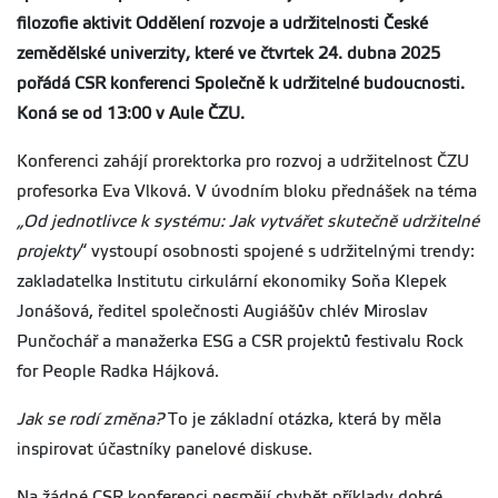
filozofie aktivit Oddělení rozvoje a udržitelnosti České
zemědělské univerzity, které ve čtvrtek 24. dubna 2025
pořádá CSR konferenci Společně k udržitelné budoucnosti.
Koná se od 13:00 v Aule ČZU.
Konferenci zahájí prorektorka pro rozvoj a udržitelnost ČZU
profesorka Eva Vlková. V úvodním bloku přednášek na téma
„Od jednotlivce k systému: Jak vytvářet skutečně udržitelné
projekty
“ vystoupí osobnosti spojené s udržitelnými trendy:
zakladatelka Institutu cirkulární ekonomiky Soňa Klepek
Jonášová, ředitel společnosti Augiášův chlév Miroslav
Punčochář a manažerka ESG a CSR projektů festivalu Rock
for People Radka Hájková.
Jak se rodí změna?
To je základní otázka, která by měla
inspirovat účastníky panelové diskuse.
Na žádné CSR konferenci nesmějí chybět příklady dobré