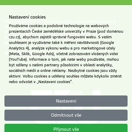
Nastavení cookies
Materiály umístěné na tomto webu mohou být publikovány pouze se
Používáme cookies a podobné technologie na webových
souhlasem ČZU.
prezentacích České zemědělské univerzity v Praze (pod doménou
Informace o zpracování a ochraně osobních údajů na ČZU v Praze
.
czu.cz), abychom zajistili správné fungování webu. S vaším
© 2026 Česká zemědělská univerzita v Praze
souhlasem je využíváme také k měření návštěvnosti (Google
Všechna práva vyhrazena
Analytics 4), analýze výkonu webu a pro marketingové účely
Nastavení cookies
(Meta, Sklik, Google Ads), včetně zobrazování vložených videí
(YouTube). Informace o tom, jak naše weby používáte, mohou
být sdíleny s našimi partnery působícími v oblasti analytiky,
sociálních médií a online reklamy. Nezbytné cookies jsou vždy
aktivní. Volbu cookies a udělený souhlas můžete kdykoliv změnit
nebo odvolat v „Nastavení cookies“.
Nastavení
Odmítnout vše
Přijmout vše