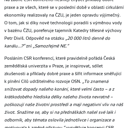
praxe a ze všech, které se v poslední době v oblasti cirkulární
ekonomiky realizovaly na ČZU, je jeden opravdu výjimečný.
O tom, jak si díky nové technologii poradili s výměnou vody
v bazénu ČZU, poreferuje tajemník Katedry tělesné výchovy
Petr Diviš. Odpověď na otázku
„20 000 litrů denně do
kanálu...?”
zní
„Samozřejmě NE.“
Posláním CSR konferencí, které pravidelně pořádá Česká
zemědělská univerzita v Praze, je inspirovat, sdílet
zkušenosti a příklady dobré praxe a šířit informace směřující
k plnění Cílů udržitelného rozvoje OSN.
„To znamená
snižovat dopady našeho konání, které velmi často – a z
krátkodobého hlediska délky našeho života nevratně –
poškozují naše životní prostředí a mají negativní vliv na náš
život. Snažíme se, aby si na přednáškách našel své laik i
odborník, aby témata oslovila jednotlivce i organizace a
motivovala k změně přístupu,“
vysvětluje koncepci CSR