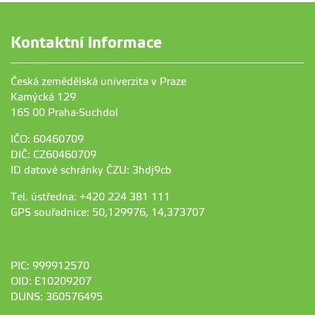
Kontaktní informace
Česká zemědělská univerzita v Praze
Kamýcká 129
165 00 Praha-Suchdol
IČO: 60460709
DIČ: CZ60460709
ID datové schránky ČZU: 3hdj9cb
Tel. ústředna: +420 224 381 111
GPS souřadnice: 50,129976, 14,373707
PIC: 999912570
OID: E10209207
DUNS: 360576495