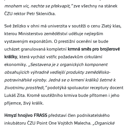
mnohem víc, nechte se překvapit,“
zve všechny na stánek
ČZU rektor Petr Sklenička.
Své želízko v ohni má univerzita v soutěži o cenu Zlatý klas,
kterou Ministerstvo zemědělství uděluje nejlepším
vystaveným exponátům. O prestižní ocenění se bude
ucházet granulovaná kompletní
krmná směs pro brojlerové
králíky
, která vychází vstříc požadavkům cirkulární
ekonomiky.
„Sestavena je z organických komponent
obsahujících výhradně vedlejší produkty zemědělsko-
potravinářské výroby. Jedná se o krmení králíků šetrné k
životnímu prostředí,“
podotýká spoluautor receptury docent
Lukáš Zita. Kromě soutěžního krmiva bude přítomen i jeho
příjemce, živý králík.
Hmyzí hnojivo FRASS
představí člen podnikatelského
inkubátoru ČZU Point One Vojtěch Malecha.
„Organické