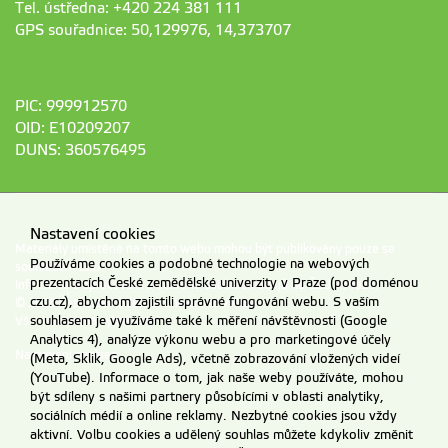
Tel. ústředna: +420 224 381 111
GPS souřadnice: 50,129976, 14,373707
PIC: 999912570
OID: E10209207
DUNS: 360576495
Nastavení cookies
Materiály umístěné na tomto webu mohou být publikovány pouze se
Používáme cookies a podobné technologie na webových
souhlasem ČZU.
prezentacích České zemědělské univerzity v Praze (pod doménou
Informace o zpracování a ochraně osobních údajů na ČZU v Praze
.
czu.cz), abychom zajistili správné fungování webu. S vaším
© 2026 Česká zemědělská univerzita v Praze
souhlasem je využíváme také k měření návštěvnosti (Google
Všechna práva vyhrazena
Analytics 4), analýze výkonu webu a pro marketingové účely
Nastavení cookies
(Meta, Sklik, Google Ads), včetně zobrazování vložených videí
(YouTube). Informace o tom, jak naše weby používáte, mohou
být sdíleny s našimi partnery působícími v oblasti analytiky,
sociálních médií a online reklamy. Nezbytné cookies jsou vždy
aktivní. Volbu cookies a udělený souhlas můžete kdykoliv změnit