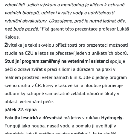
zdraví lidí. Jejich výzkum a monitoring je klíčem k ochraně
vodních biotopů, udržení kvality vody a udržitelnosti
rybniční akvakultury. Ukazujeme, proč je nutné jednat dřív,
než bude pozdě,“
říká garant této prezentace profesor Lukáš
Kalous.
Živitelka je také skvělou příležitostí pro prezentaci možností
studia na ČZU a letos se představí jeden z unikátních oborů.
Studijní program zaměřený na veterinární asistenci
spojuje
péči o zdraví zvířat s prací s lidmi a důrazem na praxi v
reálném prostředí veterinárních klinik. Jde o jediný program
svého druhu v ČR, který v takové šíři a hloubce připravuje
odborníky schopné samostatně zvládat náročné úkoly v
oblasti veterinární péče.
pátek 22. srpna
Fakulta lesnická a dřevařská
má letos v rukávu
Hydrogely.
Fungují jako houba, nasají vodu a pomalu ji uvolňují v