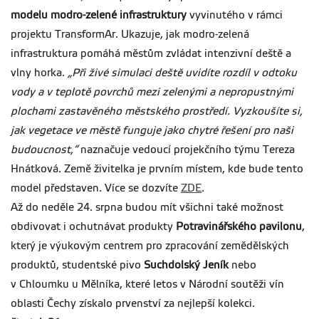
modelu modro-zelené infrastruktury
vyvinutého v rámci
projektu TransformAr. Ukazuje, jak modro-zelená
infrastruktura pomáhá městům zvládat intenzivní deště a
vlny horka.
„Při živé simulaci deště uvidíte rozdíl v odtoku
vody a v teplotě povrchů mezi zelenými a nepropustnými
plochami zastavěného městského prostředí. Vyzkoušíte si,
jak vegetace ve městě funguje jako chytré řešení pro naši
budoucnost,“
naznačuje vedoucí projekčního týmu Tereza
Hnátková. Země živitelka je prvním místem, kde bude tento
model představen. Více se dozvíte
ZDE
.
Až do neděle 24. srpna budou mít všichni také možnost
obdivovat i ochutnávat produkty
Potravinářského pavilonu
,
který je výukovým centrem pro zpracování zemědělských
produktů, studentské pivo
Suchdolský Jeník
nebo
v Chloumku u Mělníka, které letos v Národní soutěži vín
oblasti Čechy získalo prvenství za nejlepší kolekci.