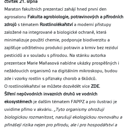
čtvrtek 21. srpna
Maraton fakultních prezentací zahájí hned první den
agrosalonu
Fakulta agrobiologie, potravinových a přírodních
zdrojů
s tématem
Rostlinolékařství
a moderní přístupy
založené na integrované a biologické ochraně, která
minimalizuje použití chemie, podporuje biodiverzitu a
zajišťuje udržitelnou produkci potravin a krmiv bez reziduí
pesticidů a v souladu s přírodou. Na stánku autorka
prezentace Marie Maňasová nabídne ukázky prospěšných i
nežádoucích organismů na digitálním mikroskopu, budou
zde i vzorky rostlin s příznaky chorob a škůdců.
O rostlinolékařství se můžete dozvědět více
ZDE
.
Šíření nepůvodních invazních druhů ve vodních
ekosystémech
je dalším tématem FAPPZ a pro ilustraci je
uvidíme přímo v akváriu.
„Tyto organismy ohrožují
biologickou rozmanitost, narušují ekologickou rovnováhu a
přinášejí rizika nejen pro přírodu, ale i pro hospodářství a