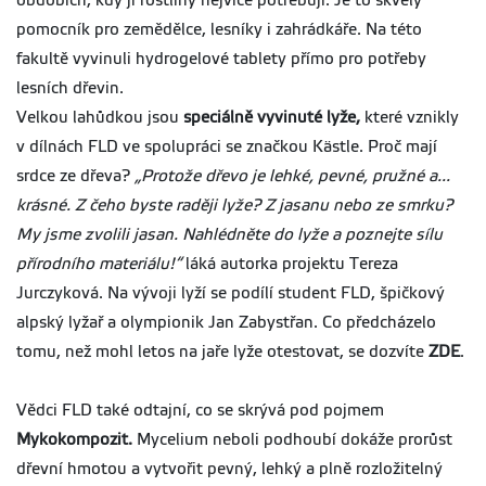
obdobích, kdy ji rostliny nejvíce potřebují. Je to skvělý
pomocník pro zemědělce, lesníky i zahrádkáře. Na této
fakultě vyvinuli hydrogelové tablety přímo pro potřeby
lesních dřevin.
Velkou lahůdkou jsou
speciálně vyvinuté lyže,
které vznikly
v dílnách FLD ve spolupráci se značkou Kästle. Proč mají
srdce ze dřeva?
„Protože dřevo je lehké, pevné, pružné a...
krásné. Z čeho byste raději lyže? Z jasanu nebo ze smrku?
My jsme zvolili jasan. Nahlédněte do lyže a poznejte sílu
přírodního materiálu!“
láká autorka projektu Tereza
Jurczyková. Na vývoji lyží se podílí student FLD, špičkový
alpský lyžař a olympionik Jan Zabystřan. Co předcházelo
tomu, než mohl letos na jaře lyže otestovat, se dozvíte
ZDE
.
Vědci FLD také odtajní, co se skrývá pod pojmem
Mykokompozit.
Mycelium neboli podhoubí dokáže prorůst
dřevní hmotou a vytvořit pevný, lehký a plně rozložitelný