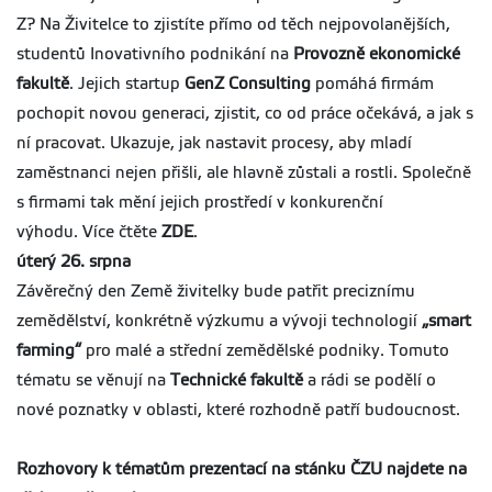
Z? Na Živitelce to zjistíte přímo od těch nejpovolanějších,
studentů Inovativního podnikání na
Provozně ekonomické
fakultě
. Jejich startup
GenZ Consulting
pomáhá firmám
pochopit novou generaci, zjistit, co od práce očekává, a jak s
ní pracovat. Ukazuje, jak nastavit procesy, aby mladí
zaměstnanci nejen přišli, ale hlavně zůstali a rostli. Společně
s firmami tak mění jejich prostředí v konkurenční
výhodu. Více čtěte
ZDE
.
úterý 26. srpna
Závěrečný den Země živitelky bude patřit preciznímu
zemědělství, konkrétně výzkumu a vývoji technologií
„smart
farming“
pro malé a střední zemědělské podniky. Tomuto
tématu se věnují na
Technické fakultě
a rádi se podělí o
nové poznatky v oblasti, které rozhodně patří budoucnost.
Rozhovory k tématům prezentací na stánku ČZU najdete na