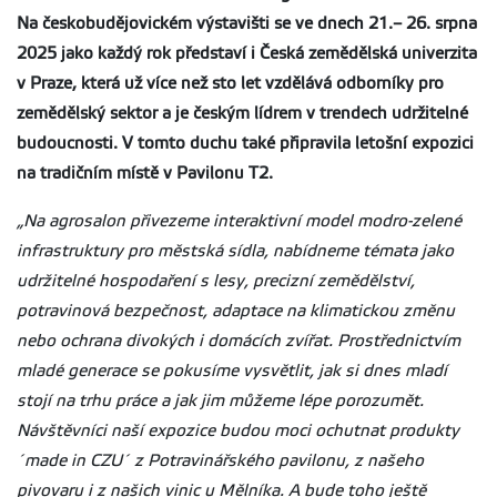
Na českobudějovickém výstavišti se ve dnech 21.– 26. srpna
2025 jako každý rok představí i Česká zemědělská univerzita
v Praze, která už více než sto let vzdělává odborníky pro
zemědělský sektor a je českým lídrem v trendech udržitelné
budoucnosti. V tomto duchu také připravila letošní expozici
na tradičním místě v Pavilonu T2.
„Na agrosalon přivezeme interaktivní model modro-zelené
infrastruktury pro městská sídla, nabídneme témata jako
udržitelné hospodaření s lesy, precizní zemědělství,
potravinová bezpečnost, adaptace na klimatickou změnu
nebo ochrana divokých i domácích zvířat. Prostřednictvím
mladé generace se pokusíme vysvětlit, jak si dnes mladí
stojí na trhu práce a jak jim můžeme lépe porozumět.
Návštěvníci naší expozice budou moci ochutnat produkty
´made in CZU´ z Potravinářského pavilonu, z našeho
pivovaru i z našich vinic u Mělníka. A bude toho ještě