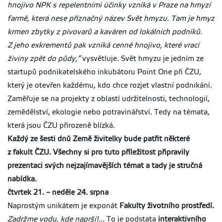
hnojivo NPK s repelentními účinky vzniká v Praze na hmyzí
farmě, která nese příznačný název Svět hmyzu. Tam je hmyz
krmen zbytky z pivovarů a kaváren od lokálních podniků.
Z jeho exkrementů pak vzniká cenné hnojivo, které vrací
živiny zpět do půdy,“
vysvětluje. Svět hmyzu je jedním ze
startupů podnikatelského inkubátoru Point One při ČZU,
který je otevřen každému, kdo chce rozjet vlastní podnikání.
Zaměřuje se na projekty z oblastí udržitelnosti, technologií,
zemědělství, ekologie nebo potravinářství. Tedy na témata,
která jsou ČZU přirozeně blízká.
Každý ze šesti dnů Země živitelky bude patřit některé
z fakult ČZU. Všechny si pro tuto příležitost připravily
prezentaci svých nejzajímavějších témat a tady je stručná
nabídka.
čtvrtek 21. – neděle 24. srpna
Naprostým unikátem je exponát
Fakulty životního prostředí.
Zadržme vodu, kde naprší!...
To je podstata
interaktivního