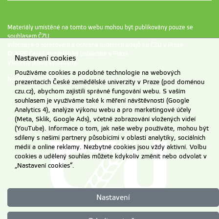
Materiály umístěné na tomto webu mohou být publikovány pouze se
souhlasem ČZU.
Informace o zpracování a ochraně osobních údajů na ČZU v Praze
.
© 2026 Česká zemědělská univerzita v Praze
Nastavení cookies
Všechna práva vyhrazena
Používáme cookies a podobné technologie na webových
Nastavení cookies
prezentacích České zemědělské univerzity v Praze (pod doménou
czu.cz), abychom zajistili správné fungování webu. S vaším
souhlasem je využíváme také k měření návštěvnosti (Google
Analytics 4), analýze výkonu webu a pro marketingové účely
(Meta, Sklik, Google Ads), včetně zobrazování vložených videí
(YouTube). Informace o tom, jak naše weby používáte, mohou být
sdíleny s našimi partnery působícími v oblasti analytiky, sociálních
médií a online reklamy. Nezbytné cookies jsou vždy aktivní. Volbu
cookies a udělený souhlas můžete kdykoliv změnit nebo odvolat v
„Nastavení cookies“.
Nastavení