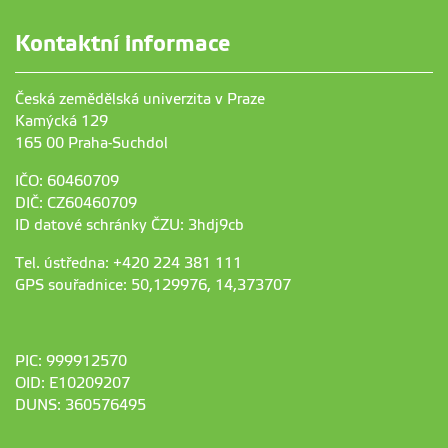
Kontaktní informace
Česká zemědělská univerzita v Praze
Kamýcká 129
165 00 Praha-Suchdol
IČO: 60460709
DIČ: CZ60460709
ID datové schránky ČZU: 3hdj9cb
Tel. ústředna: +420 224 381 111
GPS souřadnice: 50,129976, 14,373707
PIC: 999912570
OID: E10209207
DUNS: 360576495