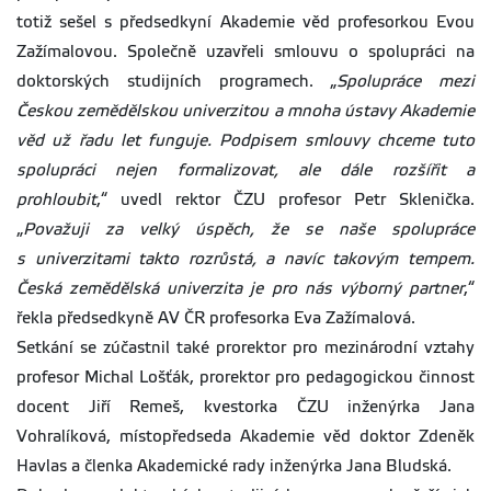
totiž sešel s předsedkyní Akademie věd profesorkou Evou
Zažímalovou. Společně uzavřeli smlouvu o spolupráci na
doktorských studijních programech. „
Spolupráce mezi
Českou zemědělskou univerzitou a mnoha ústavy Akademie
věd už řadu let funguje. Podpisem smlouvy chceme tuto
spolupráci nejen formalizovat, ale dále rozšířit a
prohloubit
,“ uvedl rektor ČZU profesor Petr Sklenička.
„
Považuji za velký úspěch, že se naše spolupráce
s univerzitami takto rozrůstá, a navíc takovým tempem.
Česká zemědělská univerzita je pro nás výborný partner
,“
řekla předsedkyně AV ČR profesorka Eva Zažímalová.
Setkání se zúčastnil také prorektor pro mezinárodní vztahy
profesor Michal Lošťák, prorektor pro pedagogickou činnost
docent Jiří Remeš, kvestorka ČZU inženýrka Jana
Vohralíková, místopředseda Akademie věd doktor Zdeněk
Havlas a členka Akademické rady inženýrka Jana Bludská.