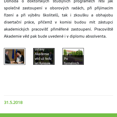
Dohoda o doktorských studijních programech řeší jak
společné zastoupení v oborových radách, při přijímacím
řízení a při výběru školitelů, tak i zkoušku a obhajobu
disertační práce, přičemž v komisi budou mít zástupci
akademických pracovišť přiměřené zastoupení. Pracoviště
Spolupráce
Akademie věd pak bude uvedené i v diplomu absolventa.
mezi ČZU a
mnoha
ústavy
Akademie
věd už řadu
Po
let funguje.
formálních
Podpisem
záležitostech
dohody ji
se hosté
chceme
vydali na
rozšířit a
procházku
prohloubit.
po areálu.
31.5.2018