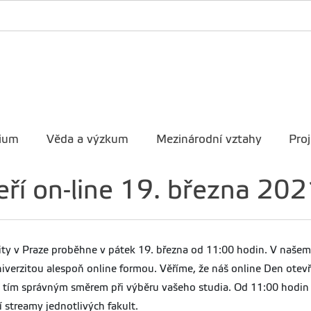
ium
Věda a výzkum
Mezinárodní vztahy
Proj
ří on-line 19. března 202
ity v Praze proběhne v pátek 19. března od 11:00 hodin. V naše
verzitou alespoň online formou. Věříme, že náš online Den otev
ují tím správným směrem při výběru vašeho studia. Od 11:00 hodin
í streamy jednotlivých fakult.