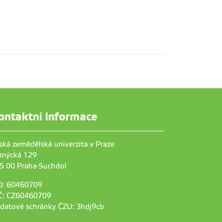
ontaktní informace
ská zemědělská univerzita v Praze
mýcká 129
5 00 Praha-Suchdol
O: 60460709
Č: CZ60460709
 datové schránky ČZU: 3hdj9cb