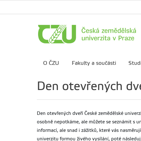
O ČZU
Fakulty a součásti
Stud
Den otevřených dve
Den otevřených dveří České zemědělské univerz
osobně nepotkáme, ale můžete se seznámit s uni
informací, ale snad i zážitků, které vás nasměr
univerzitu formou živého vysílání, poté následuj