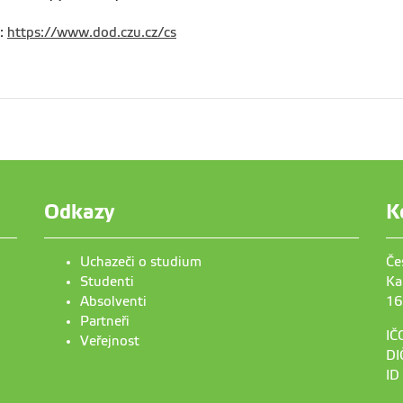
e:
https://www.dod.czu.cz/cs
Odkazy
K
Uchazeči o studium
Če
Studenti
Ka
Absolventi
16
Partneři
IČ
Veřejnost
DI
ID