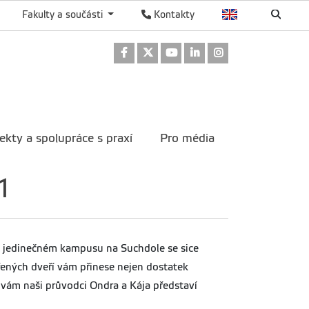
Fakulty a součásti
Kontakty
Odkaz na Facebook
Odkaz na Twitter
Odkaz na Youtube
Odkaz na LinkedIn
Odkaz na Instag
ekty a spolupráce s praxí
Pro média
1
m jedinečném kampusu na Suchdole se sice
řených dveří vám přinese nejen dostatek
 vám naši průvodci Ondra a Kája představí