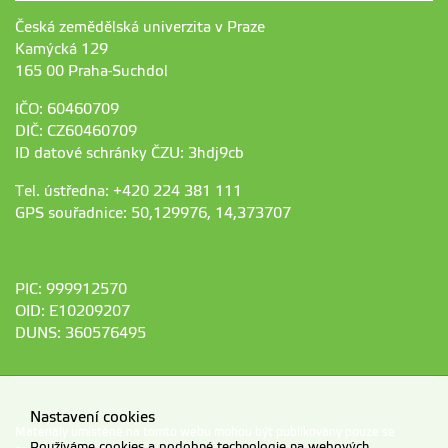
Česká zemědělská univerzita v Praze
Kamýcká 129
165 00 Praha-Suchdol
IČO: 60460709
DIČ: CZ60460709
ID datové schránky ČZU: 3hdj9cb
Tel. ústředna: +420 224 381 111
GPS souřadnice: 50,129976, 14,373707
PIC: 999912570
OID: E10209207
DUNS: 360576495
Nastavení cookies
Materiály umístěné na tomto webu mohou být publikovány pouze se
Používáme cookies a podobné technologie na webových