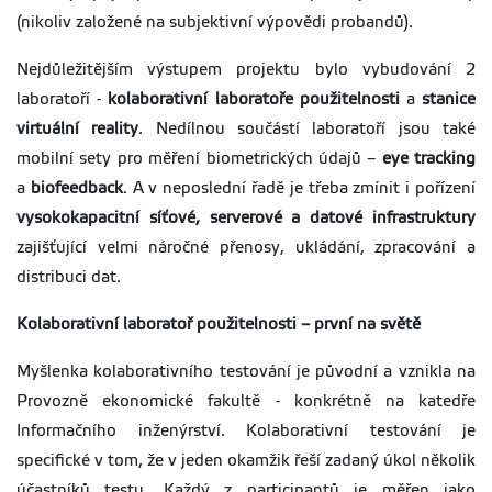
(nikoliv založené na subjektivní výpovědi probandů).
Nejdůležitějším výstupem projektu bylo vybudování 2
laboratoří -
kolaborativní laboratoře použitelnosti
a
stanice
virtuální reality
. Nedílnou součástí laboratoří jsou také
mobilní sety pro měření biometrických údajů –
eye tracking
a
biofeedback
. A v neposlední řadě je třeba zmínit i pořízení
vysokokapacitní síťové, serverové a datové infrastruktury
zajišťující velmi náročné přenosy, ukládání, zpracování a
distribuci dat.
Kolaborativní laboratoř použitelnosti – první na světě
Myšlenka kolaborativního testování je původní a vznikla na
Provozně ekonomické fakultě - konkrétně na katedře
Informačního inženýrství. Kolaborativní testování je
specifické v tom, že v jeden okamžik řeší zadaný úkol několik
účastníků testu. Každý z participantů je měřen jako