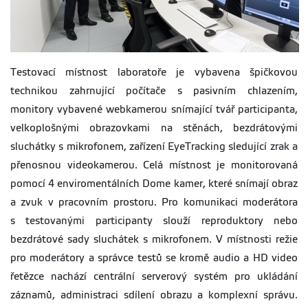
Testovací místnost laboratoře je vybavena špičkovou
technikou zahrnující počítače s pasivním chlazením,
monitory vybavené webkamerou snímající tvář participanta,
velkoplošnými obrazovkami na stěnách, bezdrátovými
sluchátky s mikrofonem, zařízení EyeTracking sledující zrak a
přenosnou videokamerou. Celá místnost je monitorovaná
pomocí 4 enviromentálních Dome kamer, které snímají obraz
a zvuk v pracovním prostoru. Pro komunikaci moderátora
s testovanými participanty slouží reproduktory nebo
bezdrátové sady sluchátek s mikrofonem. V místnosti režie
pro moderátory a správce testů se kromě audio a HD video
řetězce nachází centrální serverový systém pro ukládání
záznamů, administraci sdílení obrazu a komplexní správu.