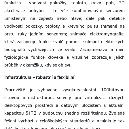
funkcích - vodivost pokožky, teplota, krevní puls, 3D
akcelerace pohybu – to vše kombinovaným senzorem
umístěným na zápěstí nebo hlavě; dále pak detekce
vodivosti pokožky, teploty a krevního pulsu snímaná na
prstu ruky jedním senzorem; snímače elektromyografie,
která zachycuje funkci svalů pomocí snímání elektrických
biosignálů vycházejících ze svalů. Zaznamenává a měří
fyziologické funkce člověka a vizuálně zobrazuje jejich
průběh v okamžiku, kdy se objeví.
Infrastruktura – robustní a flexibilní
Pracoviště je vybaveno vysokorychlostní 10Gbitovou
síťovou infrastrukturou, servery pro virtualizaci různých
desktopových prostředí a datovým úložištěm s aktuální
kapacitou 51TB v budoucnu snadno rozšiřitelnou. Zvolené
řešení vychází z celoškolských standardů a nealokuje tak
další lidské zdroje pro jeho správu a administraci.