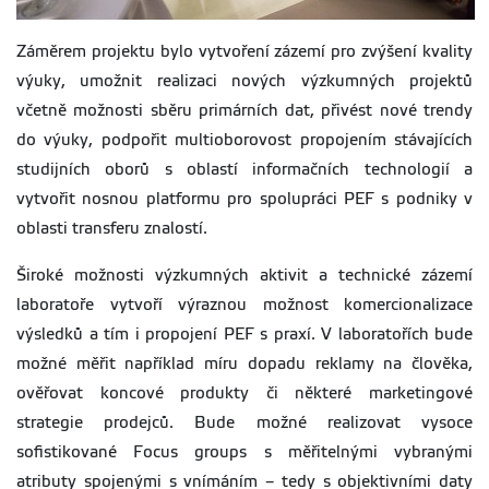
Záměrem projektu bylo vytvoření zázemí pro zvýšení kvality
výuky, umožnit realizaci nových výzkumných projektů
včetně možnosti sběru primárních dat, přivést nové trendy
do výuky, podpořit multioborovost propojením stávajících
studijních oborů s oblastí informačních technologií a
vytvořit nosnou platformu pro spolupráci PEF s podniky v
oblasti transferu znalostí.
Široké možnosti výzkumných aktivit a technické zázemí
laboratoře vytvoří výraznou možnost komercionalizace
výsledků a tím i propojení PEF s praxí. V laboratořích bude
možné měřit například míru dopadu reklamy na člověka,
ověřovat koncové produkty či některé marketingové
strategie prodejců. Bude možné realizovat vysoce
sofistikované Focus groups s měřitelnými vybranými
atributy spojenými s vnímáním – tedy s objektivními daty