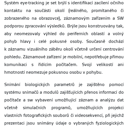
Systém eye-tracking je set brýlí s identifikací zacílení očního
kontaktu na součásti okolí (reálného, promítaného či
zobrazeného na obrazovce), záznamovým zařízením a SW
podporou zpracování výsledků. Brýle jsou konstruovány tak,
aby neomezovaly výhled do periferních oblastí a volný
pohyb hlavy i celé pokusné osoby. Současně dochází
k záznamu vizuálního záběru okolí včetně určení centrování
pohledu. Záznamové zařízení je mobilní, nepotřebuje přímou
komunikaci s řídícím počítačem. Svojí velikostí ani
hmotností neomezuje pokusnou osobu v pohybu.
Snímání biologických parametrů je zajištěno pomocí
systému snímačů a modulů zajišťujících přenos informací do
počítače a sw vybavení umožňující záznam a analýzu dat
včetně simulačních programů, umožňujících projekci
vlastních fotografických souborů či videosekvencí, při jejichž
prezentaci jsou snímány údaje o vybraných fyziologických