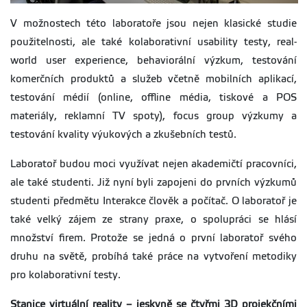
V možnostech této laboratoře jsou nejen klasické studie
použitelnosti, ale také kolaborativní usability testy, real-
world user experience, behaviorální výzkum, testování
komerčních produktů a služeb včetně mobilních aplikací,
testování médií (online, offline média, tiskové a POS
materiály, reklamní TV spoty), focus group výzkumy a
testování kvality výukových a zkušebních testů.
Laboratoř budou moci využívat nejen akademičtí pracovníci,
ale také studenti. Již nyní byli zapojeni do prvních výzkumů
studenti předmětu Interakce člověk a počítač. O laboratoř je
také velký zájem ze strany praxe, o spolupráci se hlásí
množství firem. Protože se jedná o první laboratoř svého
druhu na světě, probíhá také práce na vytvoření metodiky
pro kolaborativní testy.
Stanice virtuální reality – jeskyně se čtyřmi 3D projekčními