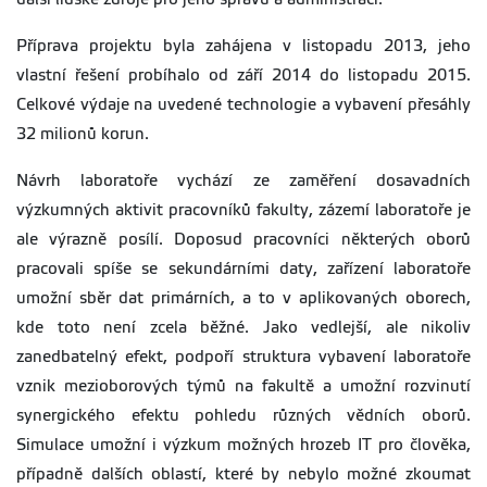
Příprava projektu byla zahájena v listopadu 2013, jeho
vlastní řešení probíhalo od září 2014 do listopadu 2015.
Celkové výdaje na uvedené technologie a vybavení přesáhly
32 milionů korun.
Návrh laboratoře vychází ze zaměření dosavadních
výzkumných aktivit pracovníků fakulty, zázemí laboratoře je
ale výrazně posílí. Doposud pracovníci některých oborů
pracovali spíše se sekundárními daty, zařízení laboratoře
umožní sběr dat primárních, a to v aplikovaných oborech,
kde toto není zcela běžné. Jako vedlejší, ale nikoliv
zanedbatelný efekt, podpoří struktura vybavení laboratoře
vznik mezioborových týmů na fakultě a umožní rozvinutí
synergického efektu pohledu různých vědních oborů.
Simulace umožní i výzkum možných hrozeb IT pro člověka,
případně dalších oblastí, které by nebylo možné zkoumat