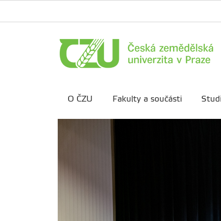
O ČZU
Fakulty a součásti
Stud