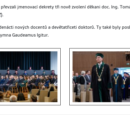
převzali jmenovací dekrety tři nově zvolení děkani doc. Ing. Tomá
).
nácti nových docentů a devětatřiceti doktorů. Ty také byly p
hymna Gaudeamus Igitur.