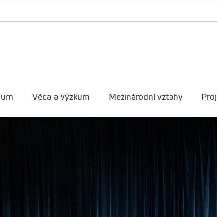
ium
Věda a výzkum
Mezinárodní vztahy
Proj