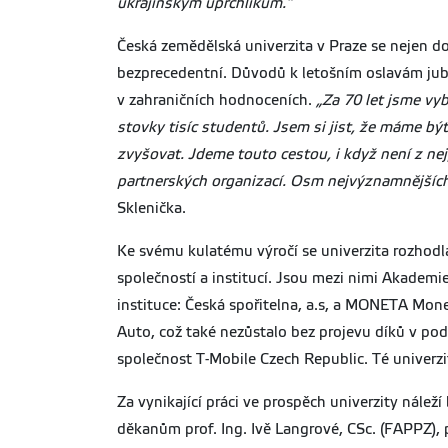
ukrajinským uprchlíkům.“
Česká zemědělská univerzita v Praze se nejen do
bezprecedentní. Důvodů k letošním oslavám jubil
v zahraničních hodnoceních.
„Za 70 let jsme vy
stovky tisíc studentů. Jsem si jist, že máme být
zvyšovat. Jdeme touto cestou, i když není z nej
partnerských organizací. Osm nejvýznamnějších t
Sklenička.
Ke svému kulatému výročí se univerzita rozhod
společností a institucí. Jsou mezi nimi Akademi
instituce: Česká spořitelna, a.s, a MONETA Mo
Auto, což také nezůstalo bez projevu díků v po
společnost T-Mobile Czech Republic. Té univerzi
Za vynikající práci ve prospěch univerzity nálež
děkanům prof. Ing. Ivě Langrové, CSc. (FAPPZ), 