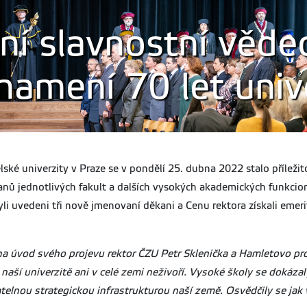
ání slavnostní věd
namení 70 let univ
ké univerzity v Praze se v pondělí 25. dubna 2022 stalo příležito
kanů jednotlivých fakult a dalších vysokých akademických funkcion
yli uvedeni tři nově jmenovaní děkani a Cenu rektora získali emer
 úvod svého projevu rektor ČZU Petr Sklenička a Hamletovo proh
aší univerzitě ani v celé zemi neživoří. Vysoké školy se dokáz
telnou strategickou infrastrukturou naší země. Osvědčily se jak 