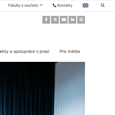
Fakulty a součásti
Kontakty
Odkaz na Facebook
Odkaz na Twitter
Odkaz na Youtube
Odkaz na LinkedIn
Odkaz na Instag
ekty a spolupráce s praxí
Pro média