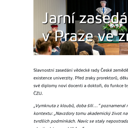
Jarní zased
v Praze ve z
Slavnostní zasedání vědecké rady České zeměděls
existence univerzity. Před zraky prorektorů, dě
své diplomy noví docenti a doktoři, do funkce b
ČZU.
„Vymknuta z kloubů, doba šílí…“ poznamenal na
kontextu: „Navzdory tomu akademický život na n
tvrdších podmínkách. Navíc se staly nepostrada