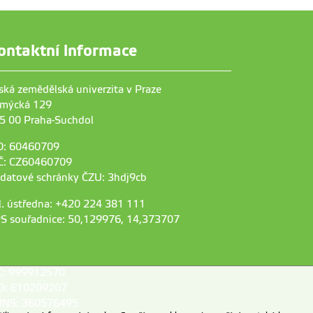
ontaktní informace
ská zemědělská univerzita v Praze
mýcká 129
5 00 Praha-Suchdol
O: 60460709
Č: CZ60460709
 datové schránky ČZU: 3hdj9cb
l. ústředna: +420 224 381 111
S souřadnice: 50,129976, 14,373707
C: 999912570
D: E10209207
NS: 360576495