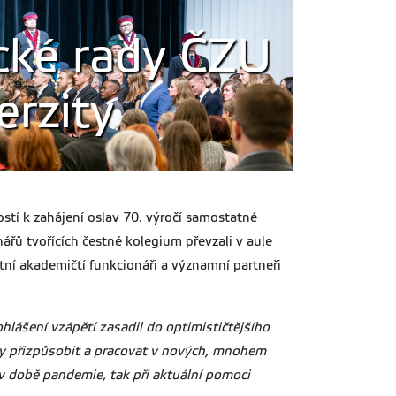
ecké rady ČZU
erzity
stí k zahájení oslav 70. výročí samostatné
ářů tvořících čestné kolegium převzali v aule
itní akademičtí funkcionáři a významní partneři
lášení vzápětí zasadil do optimističtějšího
aly přizpůsobit a pracovat v nových, mnohem
v době pandemie, tak při aktuální pomoci