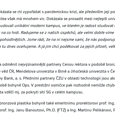
kázala se ctí vypořádat s pandemickou krizí, ale především její 
ea však má mnohem víc. Dokázala se prosadit mezi nejlepší univer
budovali unikátní moderní kampus, ve kterém je radost studovat i 
 na co hrdí. Radujeme se z našich úspěchů, ale velmi dobře víme o
pohodlnějších. Jsme rádi, že na ní nejsme sami, že nás podporuje
u dnes oceňujeme. A já jim chci poděkovat za jejich přízeň, velk
la odměnit nejvýznamnější partnery Cenou rektora v podobě bron
e věd ČR, Mendelova univerzita v Brně a Jihočeská univerzita v 
ney Bank, a. s. Předními partnery ČZU v oblasti technologií jso
době bohyně Ops. V prestižní osmičce pak rozhodně nemůže chybět
ta vděčí mj. za pokrytí sítí 5G v celém kampusu.
í bronzová plastika bohyně také emeritnímu prorektorovi prof. Ing
prof. Ing. Janu Banoutovi, Ph.D. (FTZ) a Ing. Martinu Pelikánovi