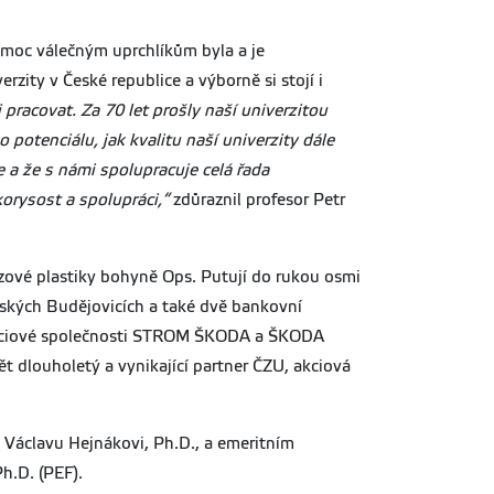
pomoc válečným uprchlíkům byla a je
zity v České republice a výborně si stojí i
pracovat. Za 70 let prošly naší univerzitou
 potenciálu, jak kvalitu naší univerzity dále
 a že s námi spolupracuje celá řada
orysost a spolupráci,“
zdůraznil profesor Petr
zové plastiky bohyně Ops. Putují do rukou osmi
Českých Budějovicích a také dvě bankovní
u akciové společnosti STROM ŠKODA a ŠKODA
 dlouholetý a vynikající partner ČZU, akciová
. Václavu Hejnákovi, Ph.D., a emeritním
, Ph.D. (PEF).