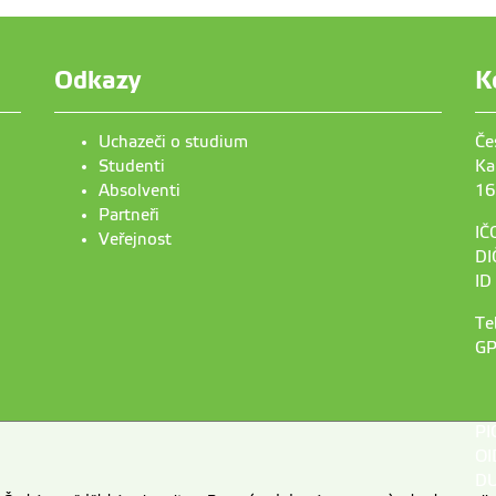
Odkazy
K
Uchazeči o studium
Če
Studenti
Ka
Absolventi
16
Partneři
IČ
Veřejnost
DI
ID
Te
GP
PI
OI
DU