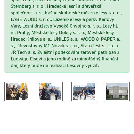
Sternberg s. r. o., Hradecká lesní a dřevařská
společnost a. s., Kašperskohorské městské lesy s. r. o.,
LABE WOOD s. r. o., Lázeňské lesy a parky Karlovy
Vary, Lesní družstvo Vysoké Chvojno s. r. o., Lesy hl.
m. Prahy, Městské lesy Doksy s. r. o., Městské lesy
Hradec Králové a. s., UNILES a. s., WOOD & PAPER a.
s., Dřevostavby MC Novák s. r. o., StatoTest s. r. o. a
JR Tech a. s. Zvláštní poděkování zároveň patří panu
Ludwigu Eisovi a jeho rodině za mimořádný finanční
dar, který bude na realizaci Lesovny využit.