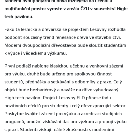
Moderní dvoupodlažní budova rozdělená na učební a
multifunkční prostor vyroste v areálu ČZU v sousedství High-
tech pavilonu.
Fakulta lesnická a dřevařská se projektem Lesovny rozhodla
podpořit současný trend renesance dřeva ve stavebnictví.
Moderní dvoupodlažní dřevostavba bude sloužit studentům
k výuce i vědeckému výzkumu.
První podlaží nabídne klasickou učebnu a venkovní zázemí
pro výuku, druhé bude určeno pro spolkovou činnost
studentů, přednášky a setkávání s odborníky z praxe. Celý
objekt bude bezbariérový a naváže na dříve vybudovaný
High-tech pavilon. Projekt Lesovny FLD přinese řadu
pozitivních efektů pro studenty i celý dřevozpracující sektor.
Poskytne kvalitní zázemí pro výuku a akreditaci studijních
programů, umožní získávání dat pro výzkum a propojí výuku
s praxí. Studenti získají reálné zkušenosti s moderními