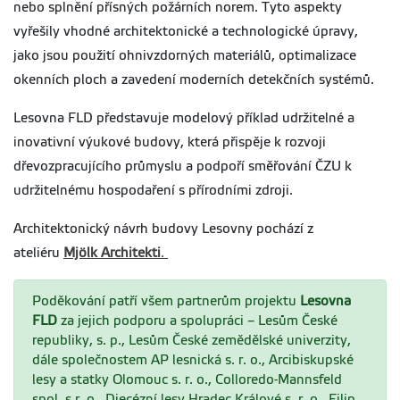
nebo splnění přísných požárních norem. Tyto aspekty
vyřešily vhodné architektonické a technologické úpravy,
jako jsou použití ohnivzdorných materiálů, optimalizace
okenních ploch a zavedení moderních detekčních systémů.
Lesovna FLD představuje modelový příklad udržitelné a
inovativní výukové budovy, která přispěje k rozvoji
dřevozpracujícího průmyslu a podpoří směřování ČZU k
udržitelnému hospodaření s přírodními zdroji.
Architektonický návrh budovy Lesovny pochází z
ateliéru
Mjölk Architekti
.
Poděkování patří všem partnerům projektu
Lesovna
FLD
za jejich podporu a spolupráci – Lesům České
republiky, s. p., Lesům České zemědělské univerzity,
dále společnostem
AP lesnická s. r. o., Arcibiskupské
lesy a statky Olomouc s. r. o., Colloredo-Mannsfeld
spol. s r. o., Diecézní lesy Hradec Králové s. r. o., Filip