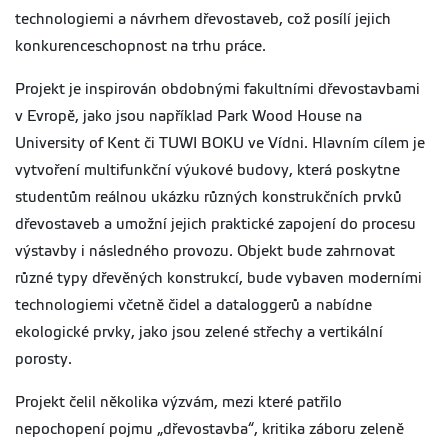
technologiemi a návrhem dřevostaveb, což posílí jejich
konkurenceschopnost na trhu práce.
Projekt je inspirován obdobnými fakultními dřevostavbami
v Evropě, jako jsou například Park Wood House na
University of Kent či TUWI BOKU ve Vídni. Hlavním cílem je
vytvoření multifunkční výukové budovy, která poskytne
studentům reálnou ukázku různých konstrukčních prvků
dřevostaveb a umožní jejich praktické zapojení do procesu
výstavby i následného provozu. Objekt bude zahrnovat
různé typy dřevěných konstrukcí, bude vybaven moderními
technologiemi včetně čidel a dataloggerů a nabídne
ekologické prvky, jako jsou zelené střechy a vertikální
porosty.
Projekt čelil několika výzvám, mezi které patřilo
nepochopení pojmu „dřevostavba“, kritika záboru zeleně