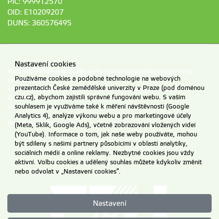
PIC: 999912570
OID: E10209207
DUNS: 360576495
Nastavení cookies
Materiály umístěné na tomto webu mohou být publikovány pouze se
Používáme cookies a podobné technologie na webových
souhlasem ČZU.
prezentacích České zemědělské univerzity v Praze (pod doménou
Informace o zpracování a ochraně osobních údajů na ČZU v Praze
.
czu.cz), abychom zajistili správné fungování webu. S vaším
© 2026 Česká zemědělská univerzita v Praze
souhlasem je využíváme také k měření návštěvnosti (Google
Všechna práva vyhrazena
Analytics 4), analýze výkonu webu a pro marketingové účely
Nastavení cookies
(Meta, Sklik, Google Ads), včetně zobrazování vložených videí
(YouTube). Informace o tom, jak naše weby používáte, mohou
být sdíleny s našimi partnery působícími v oblasti analytiky,
sociálních médií a online reklamy. Nezbytné cookies jsou vždy
aktivní. Volbu cookies a udělený souhlas můžete kdykoliv změnit
nebo odvolat v „Nastavení cookies“.
Nastavení