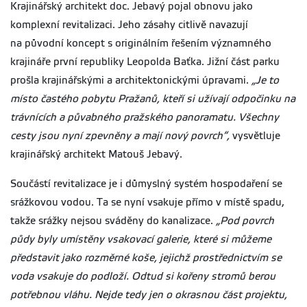
Krajinářský architekt doc. Jebavý pojal obnovu jako
komplexní revitalizaci. Jeho zásahy citlivě navazují
na původní koncept s originálním řešením významného
krajináře první republiky Leopolda Baťka. Jižní část parku
prošla krajinářskými a architektonickými úpravami.
„Je to
místo častého pobytu Pražanů, kteří si užívají odpočinku na
trávnících a půvabného pražského panoramatu. Všechny
cesty jsou nyní zpevněny a mají nový povrch“,
vysvětluje
krajinářský architekt Matouš Jebavý.
Součástí revitalizace je i důmyslný systém hospodaření se
srážkovou vodou. Ta se nyní vsakuje přímo v místě spadu,
takže srážky nejsou sváděny do kanalizace.
„Pod povrch
půdy byly umístěny vsakovací galerie, které si můžeme
představit jako rozměrné koše, jejichž prostřednictvím se
voda vsakuje do podloží. Odtud si kořeny stromů berou
potřebnou vláhu. Nejde tedy jen o okrasnou část projektu,