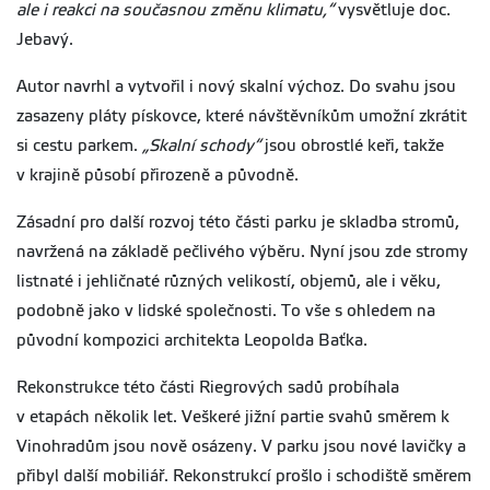
ale i reakci na současnou změnu klimatu,“
vysvětluje doc.
Jebavý.
Autor navrhl a vytvořil i nový skalní výchoz. Do svahu jsou
zasazeny pláty pískovce, které návštěvníkům umožní zkrátit
si cestu parkem.
„Skalní schody“
jsou obrostlé keři, takže
v krajině působí přirozeně a původně.
Zásadní pro další rozvoj této části parku je skladba stromů,
navržená na základě pečlivého výběru. Nyní jsou zde stromy
listnaté i jehličnaté různých velikostí, objemů, ale i věku,
podobně jako v lidské společnosti. To vše s ohledem na
původní kompozici architekta Leopolda Baťka.
Rekonstrukce této části Riegrových sadů probíhala
v etapách několik let. Veškeré jižní partie svahů směrem k
Vinohradům jsou nově osázeny. V parku jsou nové lavičky a
přibyl další mobiliář. Rekonstrukcí prošlo i schodiště směrem