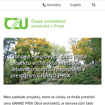
Kontakty
English
Obnova Riegrových sadů podle
projektu architekta Matouše
Jebavého mezi 50 nejlepšími v
prestižním GRAND PRIX
Mezi padesáti projekty, které se utkaly ve finále prestižní
ceny GRAND PRIX Obce architektů, je obnova jižní části