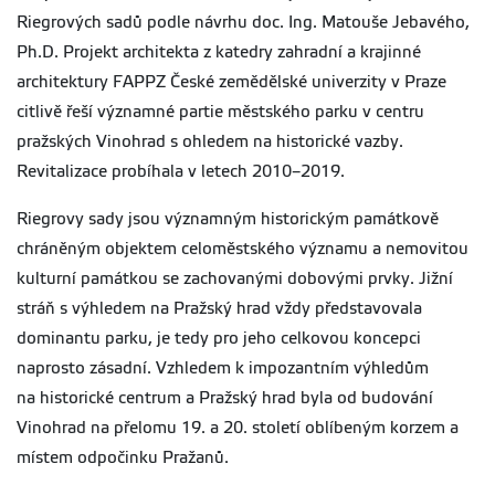
Riegrových sadů podle návrhu doc. Ing. Matouše Jebavého,
Ph.D. Projekt architekta z katedry zahradní a krajinné
architektury FAPPZ České zemědělské univerzity v Praze
citlivě řeší významné partie městského parku v centru
pražských Vinohrad s ohledem na historické vazby.
Revitalizace probíhala v letech 2010–2019.
Riegrovy sady jsou významným historickým památkově
chráněným objektem celoměstského významu a nemovitou
kulturní památkou se zachovanými dobovými prvky. Jižní
stráň s výhledem na Pražský hrad vždy představovala
dominantu parku, je tedy pro jeho celkovou koncepci
naprosto zásadní. Vzhledem k impozantním výhledům
na historické centrum a Pražský hrad byla od budování
Vinohrad na přelomu 19. a 20. století oblíbeným korzem a
místem odpočinku Pražanů.