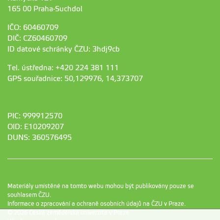
165 00 Praha-Suchdol
IČO: 60460709
DIČ: CZ60460709
ID datové schránky ČZU: 3hdj9cb
Tel. ústředna: +420 224 381 111
GPS souřadnice: 50,129976, 14,373707
PIC: 999912570
OID: E10209207
DUNS: 360576495
Materiály umístěné na tomto webu mohou být publikovány pouze se
souhlasem ČZU.
Informace o zpracování a ochraně osobních údajů na ČZU v Praze
.
© 2026 Česká zemědělská univerzita v Praze