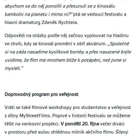
abychom se do něj ponořili a přesunuli se z kinosálu
kamkoliv na planetu i mimo ni?“
ptá se vedoucí festivalu a
hlavní dramaturg Zdeněk Rychtera.
Odpovědi na otázky podle něj začnou vyplouvat na hladinu
ve chvíli, kdy se kinosál promění v obří akvárium.
„Společně
si na záda nasadíme kyslíkové bomby a přes nasazené brýle
uvidíme, že film má mnohem blíže k potápění, než jsme si
mysleli.“
Doprovodný program pro veřejnost
Vrátí se také filmové workshopy pro studentstvo a veřejnost
z dílny MyStreetFilms. Poprvé v historii festivalu se můžeme
těšit na venkovní projekci.
V
pondělí 20. října
večer diváci
v prostoru před aulou zhlédnou milník akčního filmu
Šílený