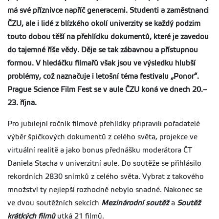
má své příznivce napříč generacemi. Studenti a zaměstnanci
ČZU, ale i lidé z blízkého okolí univerzity se každý podzim
touto dobou těší na přehlídku dokumentů, které je zavedou
do tajemné říše vědy. Děje se tak zábavnou a přístupnou
formou. V hledáčku filmařů však jsou ve výsledku hlubší
problémy, což naznačuje i letošní téma festivalu „Ponor“.
Prague Science Film Fest se v aule ČZU koná ve dnech 20.–
23. října.
Pro jubilejní ročník filmové přehlídky připravili pořadatelé
výběr špičkových dokumentů z celého světa, projekce ve
virtuální realitě a jako bonus přednášku moderátora ČT
Daniela Stacha v univerzitní aule. Do soutěže se přihlásilo
rekordních 2830 snímků z celého světa. Vybrat z takového
množství ty nejlepší rozhodně nebylo snadné. Nakonec se
ve dvou soutěžních sekcích
Mezinárodní soutěž
a
Soutěž
krátkých filmů
utká 21 filmů.