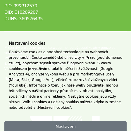
PIC: 999912570
OID: E10209207
DUNS: 360576495
Nastavení cookies
Materiály umístěné na tomto webu mohou být publikovány pouze se
Používáme cookies a podobné technologie na webových
souhlasem ČZU.
prezentacích České zemědělské univerzity v Praze (pod doménou
Informace o zpracování a ochraně osobních údajů na ČZU v Praze
.
czu.cz), abychom zajistili správné fungování webu. S vaším
© 2026 Česká zemědělská univerzita v Praze
souhlasem je využíváme také k měření návštěvnosti (Google
Všechna práva vyhrazena
Analytics 4), analýze výkonu webu a pro marketingové účely
Nastavení cookies
(Meta, Sklik, Google Ads), včetně zobrazování vložených videí
(YouTube). Informace o tom, jak naše weby používáte, mohou
být sdíleny s našimi partnery působícími v oblasti analytiky,
sociálních médií a online reklamy. Nezbytné cookies jsou vždy
aktivní. Volbu cookies a udělený souhlas můžete kdykoliv změnit
nebo odvolat v „Nastavení cookies“.
Nastavení