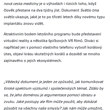
nová cesta medicíny
je o výhodách i rizicích toho, když
člověk přestane na dva týdny jíst. Dokument
Světlo tma
světlo
ukazuje, jaké je to po třiceti letech díky novému typu
implantátu znovu vidět.
Atraktivním bodem letošního programu bude představení
virtuální reality a několika špičkových VR filmů. Diváci si
například jen s pomocí vlastního telefonu vytvoří korálový
útes, objeví krásu skutečných korálů a dozvědí se mnoho
zajímavého o jejich ekosystémech.
„Vědecký dokument je jeden ze způsobů, jak komunikovat
široké spektrum výzkumů i společenských témat. Zdálo by
se, že jeho doménou je argumentace pomocí obrazu a
zvuku. Jaké postupy ale film může použít, aby dokázal
působit na všechny naše smysly? Jak nám může umožnit,