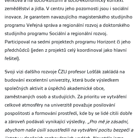
venkova a na socio-kulturní a socio-ekonomický kontext
zemědělství a jídla. V centru jeho pozornosti jsou i sociální
inovace. Je garantem navazujícího magisterského studijního
programu Veřejná správa a regionální rozvoj a doktorského
studijního programu Sociální a regionální rozvoj.
Participoval na sedmi projektech programu Horizont či jeho
předchůdců (jeden z projektů celý koordinoval jako hlavní
řešitel).
Svoji vizi dalšího rozvoje ČZU profesor Lošťák zakládá na
budování excelentní univerzity, která bude výsledkem
společných aktivit a úspěchů akademické obce,
zaměstnaných osob a studujících. Za prioritu ve vytváření
celkové atmosféry na univerzitě považuje posilování
pospolitosti a formování prostředí, kde by se lidé cítili dobře
a zároveň podávali vynikající výsledky.
„Pro mě je zásadní,
abychom naše úsilí soustředili na vytváření pocitu bezpečí a