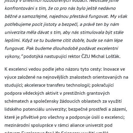
jistoty v dnešních rozbouřených vodách. Neustále jsme
konfrontováni s tím, že co pro nás bylo ještě nedávno
běžné a samozřejmé, najednou přestává fungovat. My však
potřebujeme pocit jistoty a bezpečí, a právě ten by nám
univerzita měla dávat s tím, aby nás stimulovala být stále
lepšími. Když se tu budeme cítit dobře, bude se nám lépe
fungovat. Pak budeme dlouhodobě podávat excelentní
výkony,“
podotýká nastupující rektor ČZU Michal Lošťák.
K excelenci vedou podle jeho názoru tyto cesty: Inovace ve
výuce založené na nejnovějších znalostech orientovaných na
studující; akcelerace transferu technologií; pokračující
podpora vědeckých aktivit v prestižních grantových
schématech a společensky žádoucích oblastech za využití
lidského potenciálu univerzity; bezpečné prostředí a zázemí,
které je přívětivé pro všechny a podporuje úsilí o excelenci;
mezinárodní spolupráce v rámci aliance univerzit pod