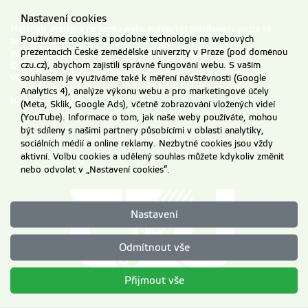
Nastavení cookies
Materiály umístěné na tomto webu mohou být publikovány pouze se
Používáme cookies a podobné technologie na webových
souhlasem ČZU.
prezentacích České zemědělské univerzity v Praze (pod doménou
Informace o zpracování a ochraně osobních údajů na ČZU v Praze
.
czu.cz), abychom zajistili správné fungování webu. S vaším
© 2026 Česká zemědělská univerzita v Praze
souhlasem je využíváme také k měření návštěvnosti (Google
Všechna práva vyhrazena
Analytics 4), analýze výkonu webu a pro marketingové účely
Nastavení cookies
(Meta, Sklik, Google Ads), včetně zobrazování vložených videí
(YouTube). Informace o tom, jak naše weby používáte, mohou
být sdíleny s našimi partnery působícími v oblasti analytiky,
sociálních médií a online reklamy. Nezbytné cookies jsou vždy
aktivní. Volbu cookies a udělený souhlas můžete kdykoliv změnit
nebo odvolat v „Nastavení cookies“.
Nastavení
Odmítnout vše
Přijmout vše