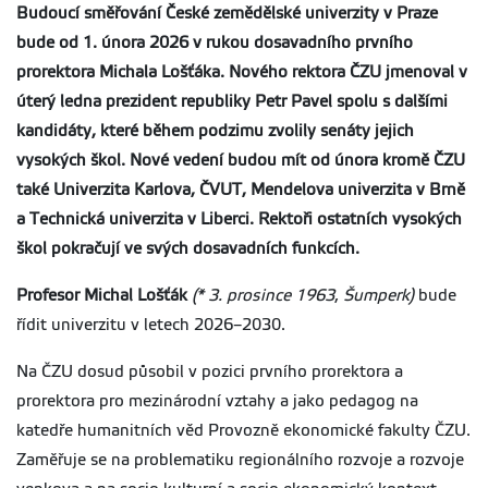
Budoucí směřování České zemědělské univerzity v Praze
bude od 1. února 2026 v rukou
dosavadního prvního
prorektora Michala Lošťáka. Nového rektora ČZU jmenoval v
úterý
ledna prezident republiky Petr Pavel spolu s dalšími
kandidáty, které během podzimu zvolily senáty jejich
vysokých škol. Nové vedení budou mít od února kromě ČZU
také Univerzita Karlova, ČVUT, Mendelova univerzita v Brně
a Technická univerzita v Liberci. Rektoři ostatních vysokých
škol pokračují ve svých dosavadních funkcích.
Profesor Michal Lošťák
(*
3. prosince
1963
,
Šumperk
)
bude
řídit univerzitu v letech 2026–2030.
Na ČZU dosud působil v pozici prvního prorektora a
prorektora pro mezinárodní vztahy a jako pedagog na
katedře humanitních věd Provozně ekonomické fakulty ČZU.
Zaměřuje se na problematiku regionálního rozvoje a rozvoje