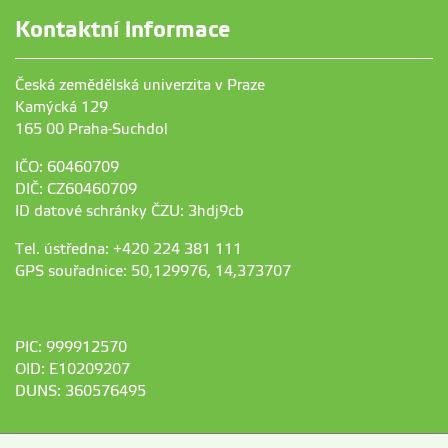
Kontaktní informace
Česká zemědělská univerzita v Praze
Kamýcká 129
165 00 Praha-Suchdol
IČO: 60460709
DIČ: CZ60460709
ID datové schránky ČZU: 3hdj9cb
Tel. ústředna: +420 224 381 111
GPS souřadnice: 50,129976, 14,373707
PIC: 999912570
OID: E10209207
DUNS: 360576495