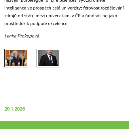
názvem Euroleague for Life Sciences; využití umělé
inteligence ve prospěch celé univerzity; férovost rozdělování
zdrojů od státu mezi univerzitami v ČR a fundraising jako
prostředek k podpoře excelence.
Lenka Prokopová
20.1.2026