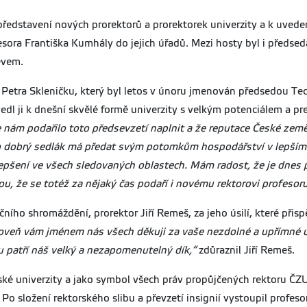
k představení nových prorektorů a prorektorek univerzity a k uve
sora Františka Kumhály do jejich úřadů. Mezi hosty byl i předsed
evem.
í Petra Skleničku, který byl letos v únoru jmenován předsedou T
dl ji k dnešní skvělé formě univerzity s velkým potenciálem a pre
se nám podařilo toto předsevzetí naplnit a že reputace České zem
o dobrý sedlák má předat svým potomkům hospodářství v lepším s
lepšení ve všech sledovaných oblastech. Mám radost, že je dnes p
rou, že se totéž za nějaký čas podaří i novému rektorovi profesor
ího shromáždění, prorektor Jiří Remeš, za jeho úsilí, které přis
oveň vám jménem nás všech děkuji za vaše nezdolné a upřímné ús
u patří náš velký a nezapomenutelný dík,“
zdůraznil Jiří Remeš.
ké univerzity a jako symbol všech práv propůjčených rektoru ČZU 
o složení rektorského slibu a převzetí insignií vystoupil profes