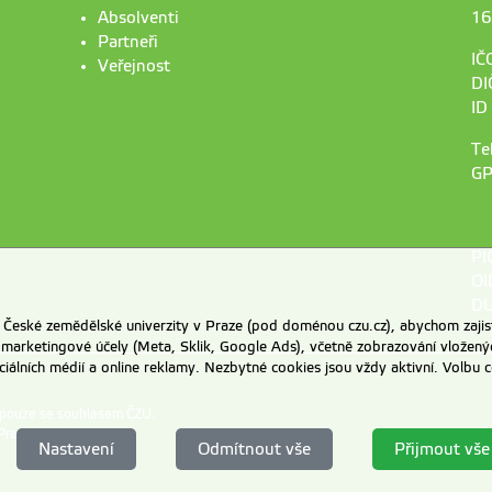
Absolventi
16
Partneři
IČ
Veřejnost
DI
ID
Te
GP
PI
OI
DU
eské zemědělské univerzity v Praze (pod doménou czu.cz), abychom zajist
 marketingové účely (Meta, Sklik, Google Ads), včetně zobrazování vložený
ociálních médií a online reklamy. Nezbytné cookies jsou vždy aktivní. Volb
 pouze se souhlasem ČZU.
Praze
.
Nastavení
Odmítnout vše
Přijmout vše