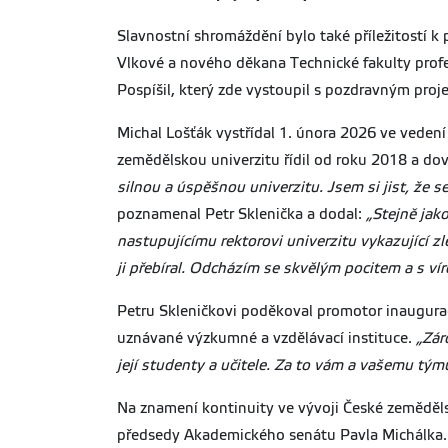
Slavnostní shromáždění bylo také příležitostí 
Vlkové a nového děkana Technické fakulty profe
Pospíšil, který zde vystoupil s pozdravným proj
Michal Lošťák vystřídal 1. února 2026 ve veden
zemědělskou univerzitu řídil od roku 2018 a dove
silnou a úspěšnou univerzitu. Jsem si jist, že 
poznamenal Petr Sklenička a dodal:
„Stejně jak
nastupujícímu rektorovi univerzitu vykazující z
ji přebíral. Odcházím se skvělým pocitem a s ví
Petru Skleničkovi poděkoval promotor inauguračn
uznávané výzkumné a vzdělávací instituce.
„Zár
její studenty a učitele. Za to vám a vašemu tým
Na znamení kontinuity ve vývoji České zeměděls
předsedy Akademického senátu Pavla Michálka. P