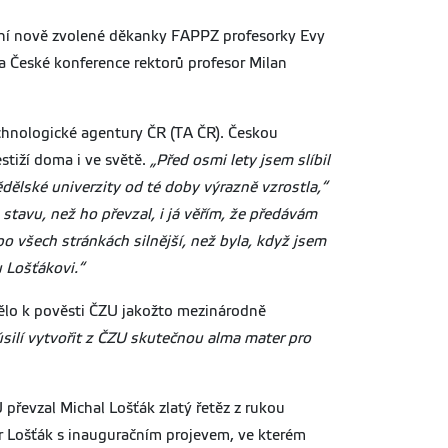
dení nově zvolené děkanky FAPPZ profesorky Evy
a České konference rektorů profesor Milan
echnologické agentury ČR (TA ČR). Českou
stiží doma i ve světě.
„Před osmi lety jsem slíbil
ědělské univerzity od té doby výrazně vzrostla,“
tavu, než ho převzal, i já věřím, že předávám
o všech stránkách silnější, než byla, když jsem
u Lošťákovi.“
pělo k pověsti ČZU jakožto mezinárodně
ilí vytvořit z ČZU skutečnou alma mater pro
převzal Michal Lošťák zlatý řetěz z rukou
or Lošťák s inauguračním projevem, ve kterém