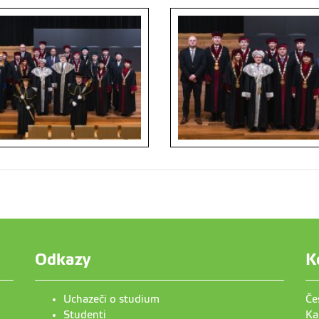
Odkazy
K
Uchazeči o studium
Če
Studenti
Ka