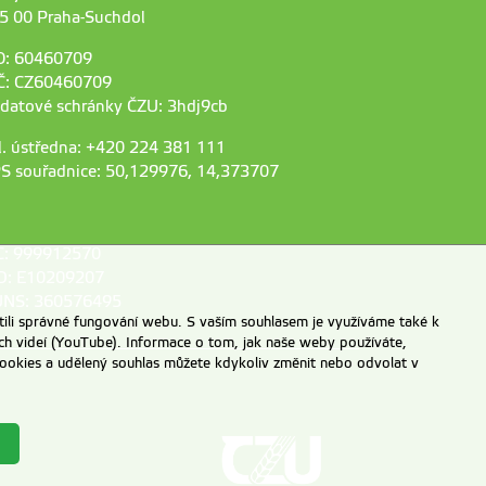
5 00 Praha-Suchdol
O: 60460709
Č: CZ60460709
 datové schránky ČZU: 3hdj9cb
l. ústředna: +420 224 381 111
S souřadnice: 50,129976, 14,373707
C: 999912570
D: E10209207
NS: 360576495
ili správné fungování webu. S vaším souhlasem je využíváme také k
ch videí (YouTube). Informace o tom, jak naše weby používáte,
u cookies a udělený souhlas můžete kdykoliv změnit nebo odvolat v