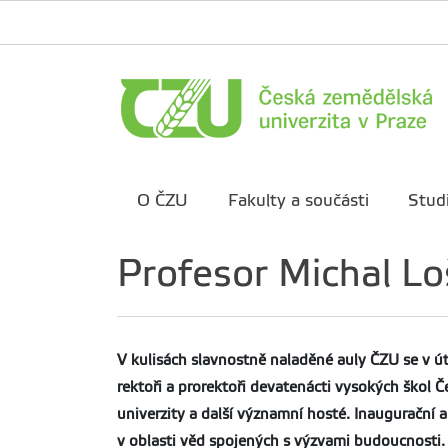
O ČZU
Fakulty a součásti
Stud
Profesor Michal Lo
V kulisách slavnostně naladěné auly ČZU se v út
rektoři a prorektoři devatenácti vysokých škol Č
univerzity a další významní hosté. Inaugurační 
v oblasti věd spojených s výzvami budoucnosti.