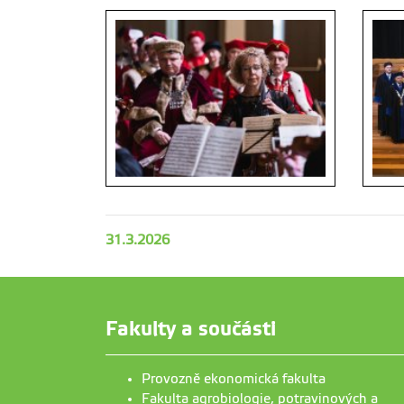
31.3.2026
Fakulty a součásti
Provozně ekonomická fakulta
Fakulta agrobiologie, potravinových a