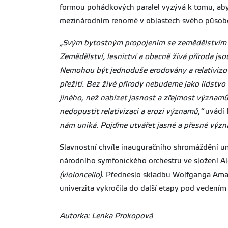
formou pohádkových paralel vyzývá k tomu, aby 
mezinárodním renomé v oblastech svého působen
„Svým bytostným propojením se zemědělstvím a 
Zemědělství, lesnictví a obecně živá příroda j
Nemohou být jednoduše erodovány a relativizová
přežití. Bez živé přírody nebudeme jako lidstv
jiného, než nabízet jasnost a zřejmost významů
nedopustit relativizaci a erozi významů,“
uvádí 
nám uniká. Pojďme utvářet jasné a přesné význa
Slavnostní chvíle inauguračního shromáždění um
národního symfonického orchestru ve složení A
(violoncello)
. Předneslo skladbu Wolfganga Amad
univerzita vykročila do další etapy pod vedením 
Autorka: Lenka Prokopová