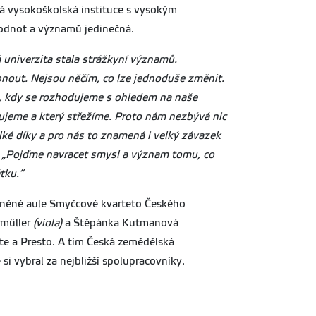
ná vysokoškolská instituce s vysokým
odnot a významů jedinečná.
univerzita stala strážkyní významů.
pnout.
Nejsou něčím, co lze jednoduše změnit.
ka, kdy se rozhodujeme s ohledem na naše
cujeme a který střežíme. Proto nám nezbývá nic
ké díky a pro nás to znamená i velký závazek
:
„Pojďme navracet smysl a význam tomu, co
tku.“
plněné aule Smyčcové kvarteto Českého
rmüller
(viola)
a Štěpánka Kutmanová
te a Presto. A tím Česká zemědělská
si vybral za nejbližší spolupracovníky.