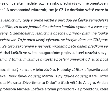
se univerzita i nadále rozvíjela jako přední výzkumně orientova
í. A nezapomíná zdůraznit, čím je ČZU v dnešním světě eroze h
lesnictvím, tedy v přímé vazbě s přírodou se Česká zemědělská 
sou něčím, co nelze jednoduše stiskem knoflíku vypnout a zase za
ny. U zemědělství, lesnictví a obecně u přírody platí jiná logi
o existovat. To je onen jasný význam, se kterým dnes na ČZU pra
. Za toto zakořenění v jasnosti významů patří našim předkům vel
Michal Lošťák ve svém inauguračním projevu, který uzavírá slovy
my. V tom si myslím je bytostné poslání univerzit od jejich počá
ocnil malý koncert v jeho závěru. Hluboký zážitek připravilo za
lexej Rosík
(první housle)
, Martin Tupý
(druhé housle)
, Karel Unte
ea Mozarta „Divertimento D dur“ o třech větách: Allegro, Andan
profesora Michala Lošťáka a týmu prorektorek a prorektorů, které 