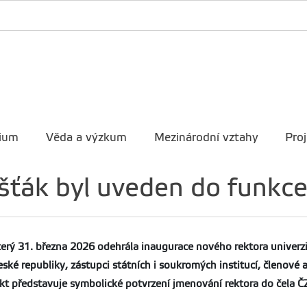
ium
Věda a výzkum
Mezinárodní vztahy
Proj
šťák byl uveden do funkc
erý 31. března 2026 odehrála inaugurace nového rektora univerzit
eské republiky, zástupci státních i soukromých institucí, členové 
akt představuje symbolické potvrzení jmenování rektora do čela Č