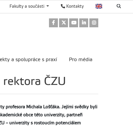
Fakulty a součásti
Kontakty
Odkaz na Facebook
Odkaz na Twitter
Odkaz na Youtube
Odkaz na LinkedIn
Odkaz na Instag
ekty a spolupráce s praxí
Pro média
e rektora ČZU
y profesora Michala Lošťáka. Jejími svědky byli
akademické obce této univerzity, partneři
ZU –
univerzity s rostoucím potenciálem