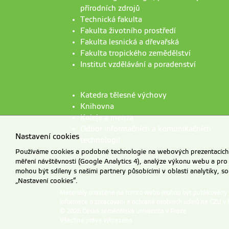
přírodních zdrojů
Technická fakulta
Fakulta životního prostředí
Fakulta lesnická a dřevařská
Fakulta tropického zemědělství
Institut vzdělávání a poradenství
Katedra tělesné výchovy
Knihovna
Koleje a menza
Odbor informačních a komunikačních
Nastavení cookies
technologií
Používáme cookies a podobné technologie na webových prezentacích Č
měření návštěvnosti (Google Analytics 4), analýze výkonu webu a pro
mohou být sdíleny s našimi partnery působícími v oblasti analytiky, s
„Nastavení cookies“.
Materiály umístěné na tomto webu mohou být publikovány
Informace o zpracování a ochraně osobních údajů na ČZU v 
© 2026 Česká zemědělská univerzita v Praze
Všechna práva vyhrazena