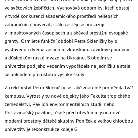
ve světových žebříčcích. Vychovává odborníky, kteří obstojí
v tvrdé konkurenci akademického prostředí nejlepších
zahraničních univerzit, stále častěji se prosazují
v impaktovaných časopisech a získávají prestižní evropské
granty. Osmileté funkční období Petra Skleničky bylo
vystaveno i dvěma zásadním zkouškám: covidové pandemii
a důsledkům ruské invaze na Ukrajinu. S obojím se
univerzita pod jeho vedením vypořádala na jedničku a stala
se příkladem pro ostatní vysoké školy.
Za rektorství Petra Skleničky se také znatelně proměnila tvář
kampusu. Vyrostly tu nové objekty jako Fakulta tropického
zemědělství, Pavilon environmentálních studií nebo
Potravinářský pavilon, těsně před otevřením jsou nové
moderní prostory dětské skupiny Poníček a velkou chloubou
univerzity je rekonstrukce koleje G.