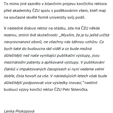
To mimo jiné zaznělo v bilančním projevu končícího rektora
před akademiky ČZU spolu s poděkováním všem, kteří mají
na současné skvělé formě univerzity svůj podíl.
V následné diskusi rektor na otázku, zda má ČZU někde
rezervu, zmínil dvě skutečnosti:
„Myslím, že je tu ještě určitá
nevyrovnanost oborů, ne všechny nás táhnou vzhůru. Co
bych také do budoucna rád viděl a co bude možná
důležitější než naše vynikající publikační výstupy, jsou
mezinárodní patenty a aplikované výstupy. V publikování
článků v impaktovaných časopisech si nyní vedeme velmi
dobře, čísla hovoří za vše. V následujících letech však bude
důležitější podporovat více výsledky inovací,“
nastínil
budoucí výzvy končící rektor ČZU Petr Sklenička.
Lenka Prokopová