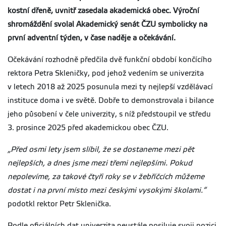
kostní dřeně, uvnitř zasedala akademická obec. Výroční
shromáždění svolal Akademický senát ČZU symbolicky na
první adventní týden, v čase naděje a očekávání.
Očekávání rozhodně předčila dvě funkční období končícího
rektora Petra Skleničky, pod jehož vedením se univerzita
v letech 2018 až 2025 posunula mezi ty nejlepší vzdělávací
instituce doma i ve světě. Dobře to demonstrovala i bilance
jeho působení v čele univerzity, s níž předstoupil ve středu
3. prosince 2025 před akademickou obec ČZU.
„Před osmi lety jsem slíbil, že se dostaneme mezi pět
nejlepších, a dnes jsme mezi třemi nejlepšími. Pokud
nepolevíme, za takové čtyři roky se v žebříčcích můžeme
dostat i na první místo mezi českými vysokými školami.“
podotkl rektor Petr Sklenička.
Podle oficiálních dat univerzita neustále posiluje svoji pozici