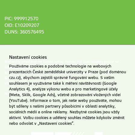
PIC: 999912570
OID: E10209207
DUNS: 360576495
Nastavení cookies
Materiály umístěné na tomto webu mohou být publikovány pouze se
Používáme cookies a podobné technologie na webových
souhlasem ČZU.
prezentacích České zemědělské univerzity v Praze (pod doménou
Informace o zpracování a ochraně osobních údajů na ČZU v Praze
.
czu.cz), abychom zajistili správné fungování webu. S vaším
© 2026 Česká zemědělská univerzita v Praze
souhlasem je využíváme také k měření návštěvnosti (Google
Všechna práva vyhrazena
Analytics 4), analýze výkonu webu a pro marketingové účely
Nastavení cookies
(Meta, Sklik, Google Ads), včetně zobrazování vložených videí
(YouTube). Informace o tom, jak naše weby používáte, mohou
být sdíleny s našimi partnery působícími v oblasti analytiky,
sociálních médií a online reklamy. Nezbytné cookies jsou vždy
aktivní. Volbu cookies a udělený souhlas můžete kdykoliv změnit
nebo odvolat v „Nastavení cookies“.