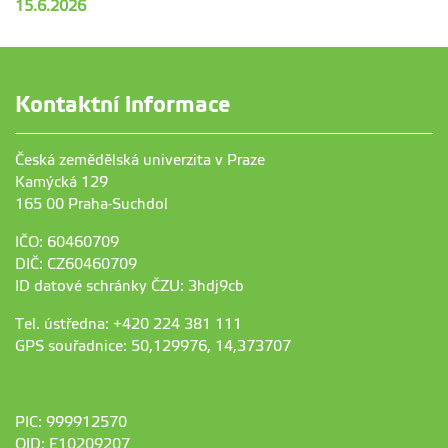
15.6.2026
Kontaktní informace
Česká zemědělská univerzita v Praze
Kamýcká 129
165 00 Praha-Suchdol
IČO: 60460709
DIČ: CZ60460709
ID datové schránky ČZU: 3hdj9cb
Tel. ústředna: +420 224 381 111
GPS souřadnice: 50,129976, 14,373707
PIC: 999912570
OID: E10209207