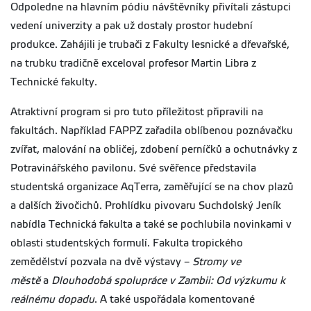
Odpoledne na hlavním pódiu návštěvníky přivítali zástupci
vedení univerzity a pak už dostaly prostor hudební
produkce. Zahájili je trubači z Fakulty lesnické a dřevařské,
na trubku tradičně exceloval profesor Martin Libra z
Technické fakulty.
Atraktivní program si pro tuto příležitost připravili na
fakultách. Například FAPPZ zařadila oblíbenou poznávačku
zvířat, malování na obličej, zdobení perníčků a ochutnávky z
Potravinářského pavilonu. Své svěřence představila
studentská organizace AqTerra, zaměřující se na chov plazů
a dalších živočichů. Prohlídku pivovaru Suchdolský Jeník
nabídla Technická fakulta a také se pochlubila novinkami v
oblasti studentských formulí. Fakulta tropického
zemědělství pozvala na dvě výstavy –
Stromy ve
městě
a
Dlouhodobá spolupráce v Zambii: Od výzkumu k
reálnému dopadu
. A také uspořádala komentované