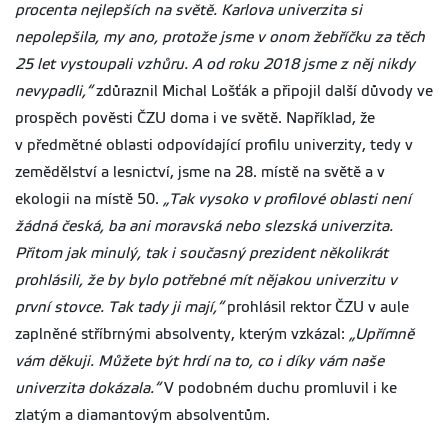
procenta nejlepších na světě. Karlova univerzita si
nepolepšila, my ano, protože jsme v onom žebříčku za těch
25 let vystoupali vzhůru. A od roku 2018 jsme z něj nikdy
nevypadli,“
zdůraznil Michal Lošťák a připojil další důvody ve
prospěch pověsti ČZU doma i ve světě. Například, že
v předmětné oblasti odpovídající profilu univerzity, tedy v
zemědělství a lesnictví, jsme na 28. místě na světě a v
ekologii na místě 50.
„Tak vysoko v profilové oblasti není
žádná česká, ba ani moravská nebo slezská univerzita.
Přitom jak minulý, tak i současný prezident několikrát
prohlásili, že by bylo potřebné mít nějakou univerzitu v
první stovce. Tak tady ji mají,“
prohlásil rektor ČZU v aule
zaplněné stříbrnými absolventy, kterým vzkázal:
„Upřímně
vám děkuji. Můžete být hrdí na to, co i díky vám naše
univerzita dokázala.“
V podobném duchu promluvil i ke
zlatým a diamantovým absolventům.