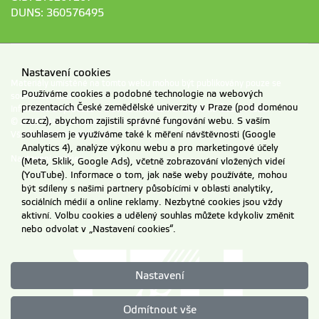
DUNS: 360576495
Nastavení cookies
Materiály umístěné na tomto webu mohou být publikovány pouze se
Používáme cookies a podobné technologie na webových
souhlasem ČZU.
prezentacích České zemědělské univerzity v Praze (pod doménou
Informace o zpracování a ochraně osobních údajů na ČZU v Praze
.
czu.cz), abychom zajistili správné fungování webu. S vaším
© 2026 Česká zemědělská univerzita v Praze
souhlasem je využíváme také k měření návštěvnosti (Google
Všechna práva vyhrazena
Analytics 4), analýze výkonu webu a pro marketingové účely
Nastavení cookies
(Meta, Sklik, Google Ads), včetně zobrazování vložených videí
(YouTube). Informace o tom, jak naše weby používáte, mohou
být sdíleny s našimi partnery působícími v oblasti analytiky,
sociálních médií a online reklamy. Nezbytné cookies jsou vždy
aktivní. Volbu cookies a udělený souhlas můžete kdykoliv změnit
nebo odvolat v „Nastavení cookies“.
Nastavení
Odmítnout vše