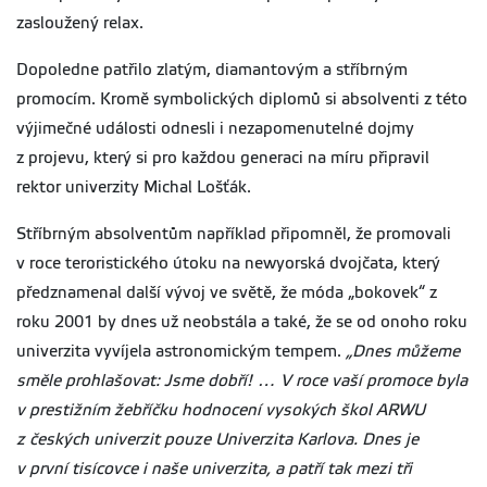
zasloužený relax.
Dopoledne patřilo zlatým, diamantovým a stříbrným
promocím. Kromě symbolických diplomů si absolventi z této
výjimečné události odnesli i nezapomenutelné dojmy
z projevu, který si pro každou generaci na míru připravil
rektor univerzity Michal Lošťák.
Stříbrným absolventům například připomněl, že promovali
v roce teroristického útoku na newyorská dvojčata, který
předznamenal další vývoj ve světě, že móda „bokovek“ z
roku 2001 by dnes už neobstála a také, že se od onoho roku
univerzita vyvíjela astronomickým tempem.
„Dnes můžeme
směle prohlašovat: Jsme dobří! … V roce vaší promoce byla
v prestižním žebříčku hodnocení vysokých škol ARWU
z českých univerzit pouze Univerzita Karlova. Dnes je
v první tisícovce i naše univerzita, a patří tak mezi tři