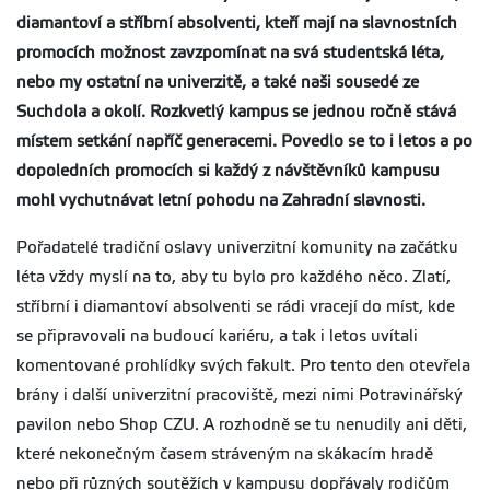
diamantoví a stříbrní absolventi, kteří mají na slavnostních
promocích možnost zavzpomínat na svá studentská léta,
nebo my ostatní na univerzitě, a také naši sousedé ze
Suchdola a okolí. Rozkvetlý kampus se jednou ročně stává
místem setkání napříč generacemi. Povedlo se to i letos a po
dopoledních promocích si každý z návštěvníků kampusu
mohl vychutnávat letní pohodu na Zahradní slavnosti.
Pořadatelé tradiční oslavy univerzitní komunity na začátku
léta vždy myslí na to, aby tu bylo pro každého něco. Zlatí,
stříbrní i diamantoví absolventi se rádi vracejí do míst, kde
se připravovali na budoucí kariéru, a tak i letos uvítali
komentované prohlídky svých fakult. Pro tento den otevřela
brány i další univerzitní pracoviště, mezi nimi Potravinářský
pavilon nebo Shop CZU. A rozhodně se tu nenudily ani děti,
které nekonečným časem stráveným na skákacím hradě
nebo při různých soutěžích v kampusu dopřávaly rodičům