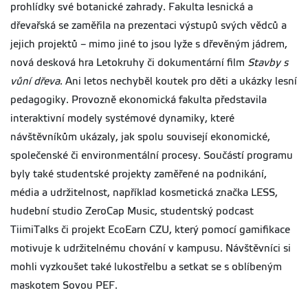
prohlídky své botanické zahrady. Fakulta lesnická a
dřevařská se zaměřila na prezentaci výstupů svých vědců a
jejich projektů – mimo jiné to jsou lyže s dřevěným jádrem,
nová desková hra Letokruhy či dokumentární film
Stavby s
vůní dřeva
. Ani letos nechyběl koutek pro děti a ukázky lesní
pedagogiky. Provozně ekonomická fakulta představila
interaktivní modely systémové dynamiky, které
návštěvníkům ukázaly, jak spolu souvisejí ekonomické,
společenské či environmentální procesy. Součástí programu
byly také studentské projekty zaměřené na podnikání,
média a udržitelnost, například kosmetická značka LESS,
hudební studio ZeroCap Music, studentský podcast
TiimiTalks či projekt EcoEarn CZU, který pomocí gamifikace
motivuje k udržitelnému chování v kampusu. Návštěvníci si
mohli vyzkoušet také lukostřelbu a setkat se s oblíbeným
maskotem Sovou PEF.