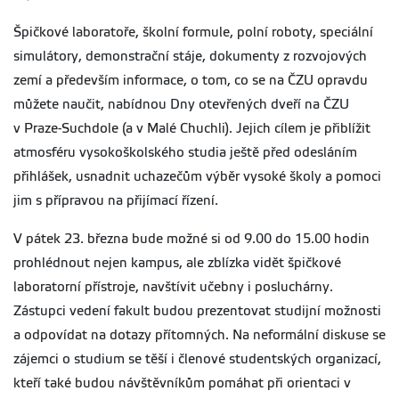
Špičkové laboratoře, školní formule, polní roboty, speciální
simulátory, demonstrační stáje, dokumenty z rozvojových
zemí a především informace, o tom, co se na ČZU opravdu
můžete naučit, nabídnou Dny otevřených dveří na ČZU
v Praze-Suchdole (a v Malé Chuchli). Jejich cílem je přiblížit
atmosféru vysokoškolského studia ještě před odesláním
přihlášek, usnadnit uchazečům výběr vysoké školy a pomoci
jim s přípravou na přijímací řízení.
V pátek 23. března bude možné si od 9.00 do 15.00 hodin
prohlédnout nejen kampus, ale zblízka vidět špičkové
laboratorní přístroje, navštívit učebny i posluchárny.
Zástupci vedení fakult budou prezentovat studijní možnosti
a odpovídat na dotazy přítomných. Na neformální diskuse se
zájemci o studium se těší i členové studentských organizací,
kteří také budou návštěvníkům pomáhat při orientaci v