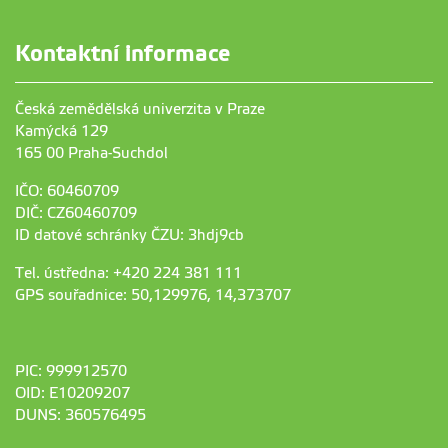
Kontaktní informace
Česká zemědělská univerzita v Praze
Kamýcká 129
165 00 Praha-Suchdol
IČO: 60460709
DIČ: CZ60460709
ID datové schránky ČZU: 3hdj9cb
Tel. ústředna: +420 224 381 111
GPS souřadnice: 50,129976, 14,373707
PIC: 999912570
OID: E10209207
DUNS: 360576495