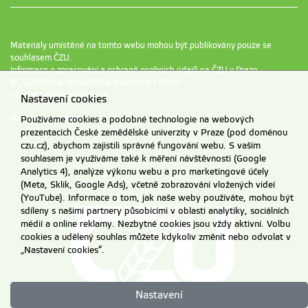
Materiály umístěné na tomto webu mohou být publikovány pouze se
souhlasem ČZU.
Informace o zpracování a ochraně osobních údajů na ČZU v Praze
.
© 2026 Česká zemědělská univerzita v Praze
Všechna práva vyhrazena
Nastavení cookies
Nastavení cookies
Používáme cookies a podobné technologie na webových
prezentacích České zemědělské univerzity v Praze (pod doménou
czu.cz), abychom zajistili správné fungování webu. S vaším
souhlasem je využíváme také k měření návštěvnosti (Google
Analytics 4), analýze výkonu webu a pro marketingové účely
(Meta, Sklik, Google Ads), včetně zobrazování vložených videí
(YouTube). Informace o tom, jak naše weby používáte, mohou být
sdíleny s našimi partnery působícími v oblasti analytiky, sociálních
médií a online reklamy. Nezbytné cookies jsou vždy aktivní. Volbu
cookies a udělený souhlas můžete kdykoliv změnit nebo odvolat v
„Nastavení cookies“.
Nastavení