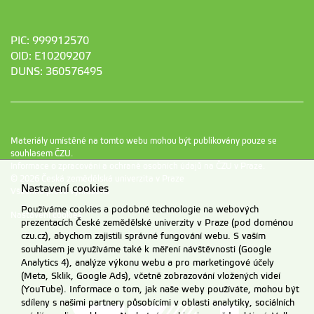
PIC: 999912570
OID: E10209207
DUNS: 360576495
Materiály umístěné na tomto webu mohou být publikovány pouze se
souhlasem ČZU.
Informace o zpracování a ochraně osobních údajů na ČZU v Praze
.
© 2026 Česká zemědělská univerzita v Praze
Nastavení cookies
Všechna práva vyhrazena
Používáme cookies a podobné technologie na webových
Nastavení cookies
prezentacích České zemědělské univerzity v Praze (pod doménou
czu.cz), abychom zajistili správné fungování webu. S vaším
souhlasem je využíváme také k měření návštěvnosti (Google
Analytics 4), analýze výkonu webu a pro marketingové účely
(Meta, Sklik, Google Ads), včetně zobrazování vložených videí
(YouTube). Informace o tom, jak naše weby používáte, mohou být
sdíleny s našimi partnery působícími v oblasti analytiky, sociálních