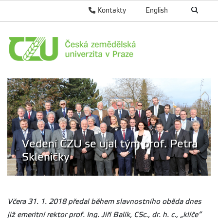
Kontakty
English
Vedení ČZU se ujal tým prof. Petra
Skleničky
Včera 31. 1. 2018 předal během slavnostního oběda dnes
již emeritní rektor prof. Ing. Jiří Balík, CSc., dr. h. c., „klíče“