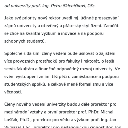
od univerzity prof. Ing. Petru Skleničkovi, CSc.
Jako své priority nový rektor uvedl mj. účinné prosazování
zájmů univerzity a otevřený a přátelský styl řízení. Zaměřit
se chce na kvalitní výzkum a inovace a na podporu
schopných studentů.
Společně s dalšími členy vedení bude usilovat o zajištění
více provozních prostředků pro fakulty i rektorát, o lepší
servis fakultám a finančně odpovědný rozvoj univerzity. Ve
svém vystoupení zmínil též péči o zaměstnance a podporu
studentských spolků, a celkově méně formalismu a více
věcnosti.
Členy nového vedení univerzity budou dále prorektor pro
mezinárodní vztahy a první prorektor prof. PhDr. Michal
Lošťák, Ph.D., prorektor pro vědu a výzkum prof. Ing. Jan
Vymazal, CSc., prorektor pro pedagogickou činnost doc. Ing.