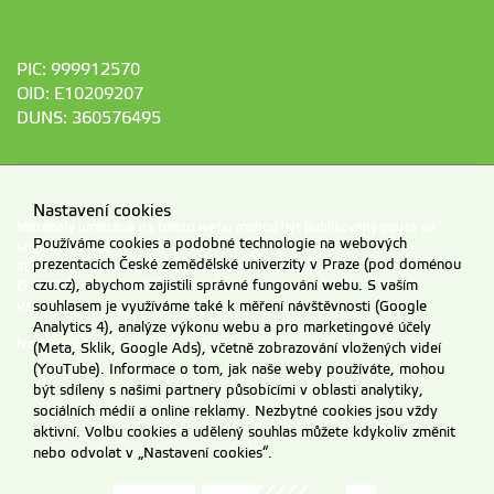
PIC: 999912570
OID: E10209207
DUNS: 360576495
Nastavení cookies
Materiály umístěné na tomto webu mohou být publikovány pouze se
Používáme cookies a podobné technologie na webových
souhlasem ČZU.
prezentacích České zemědělské univerzity v Praze (pod doménou
Informace o zpracování a ochraně osobních údajů na ČZU v Praze
.
czu.cz), abychom zajistili správné fungování webu. S vaším
© 2026 Česká zemědělská univerzita v Praze
souhlasem je využíváme také k měření návštěvnosti (Google
Všechna práva vyhrazena
Analytics 4), analýze výkonu webu a pro marketingové účely
Nastavení cookies
(Meta, Sklik, Google Ads), včetně zobrazování vložených videí
(YouTube). Informace o tom, jak naše weby používáte, mohou
být sdíleny s našimi partnery působícími v oblasti analytiky,
sociálních médií a online reklamy. Nezbytné cookies jsou vždy
aktivní. Volbu cookies a udělený souhlas můžete kdykoliv změnit
nebo odvolat v „Nastavení cookies“.