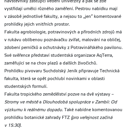
návštěvníky zástupci vedení univerzity a pak se zde
vystřídají umělci různého zaměření. Pestrou nabídku mají
v zásobě jednotlivé fakulty, a nejsou to „jen“ komentované
prohlídky jejich vnitřních prostor.
Fakulta agrobiologie, potravinových a přírodních zdrojů má
v rukávu oblíbenou poznávačku zvířat, malování na obličej,
zdobení perníčků a ochutnávky z Potravinářského pavilonu.
Své svěřence představí studentská organizace AqTerra,
zaměřující se na chov plazů a dalších živočichů.
Prohlídku pivovaru Suchdolský Jeník připravuje Technická
fakulta, která se opět pochlubí novinkami v oblasti
studentských formulí.
Fakulta tropického zemědělství pozve na dvě výstavy –
Stromy ve městě
a
Dlouhodobá spolupráce v Zambii: Od
výzkumu k reálnému dopadu
. Také nabídne komentovanou
prohlídku botanické zahrady FTZ
(pro veřejnost začíná
v 15:30).