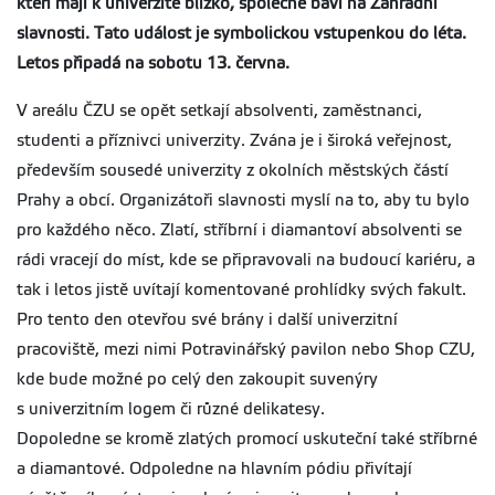
kteří mají k univerzitě blízko, společně baví na Zahradní
slavnosti. Tato událost je symbolickou vstupenkou do léta.
Letos připadá na sobotu 13. června.
V areálu ČZU se opět setkají absolventi, zaměstnanci,
studenti a příznivci univerzity. Zvána je i široká veřejnost,
především sousedé univerzity z okolních městských částí
Prahy a obcí. Organizátoři slavnosti myslí na to, aby tu bylo
pro každého něco. Zlatí, stříbrní i diamantoví absolventi se
rádi vracejí do míst, kde se připravovali na budoucí kariéru, a
tak i letos jistě uvítají komentované prohlídky svých fakult.
Pro tento den otevřou své brány i další univerzitní
pracoviště, mezi nimi Potravinářský pavilon nebo Shop CZU,
kde bude možné po celý den zakoupit suvenýry
s univerzitním logem či různé delikatesy.
Dopoledne se kromě zlatých promocí uskuteční také stříbrné
a diamantové. Odpoledne na hlavním pódiu přivítají