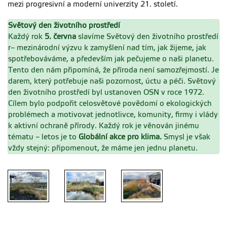
mezi progresivní a moderní univerzity 21. století.
Světový den životního prostředí
Každý rok
5. června
slavíme Světový den životního prostředí
r– mezinárodní výzvu k zamyšlení nad tím, jak žijeme, jak
spotřebováváme, a především jak pečujeme o naši planetu.
Tento den nám připomíná, že příroda není samozřejmostí. Je
darem, který potřebuje naši pozornost, úctu a péči. Světový
den životního prostředí byl ustanoven OSN v roce 1972.
Cílem bylo podpořit celosvětové povědomí o ekologických
problémech a motivovat jednotlivce, komunity, firmy i vlády
k aktivní ochraně přírody. Každý rok je věnován jinému
tématu – letos je to
Globální akce pro klima.
Smysl je však
vždy stejný: připomenout, že máme jen jednu planetu.