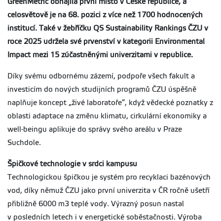
GreenMetric obhájila první místo v České republice, a
celosvětově je na 68. pozici z více než 1700 hodnocených
institucí. Také v žebříčku QS Sustainability Rankings ČZU v
roce 2025 udržela své prvenství v kategorii Environmental
Impact mezi 15 zúčastněnými univerzitami v republice.
Díky svému odbornému zázemí, podpoře všech fakult a
investicím do nových studijních programů ČZU úspěšně
naplňuje koncept „živé laboratoře“, když vědecké poznatky z
oblasti adaptace na změnu klimatu, cirkulární ekonomiky a
well-beingu aplikuje do správy svého areálu v Praze
Suchdole.
Špičkové technologie v srdci kampusu
Technologickou špičkou je systém pro recyklaci bazénových
vod, díky němuž ČZU jako první univerzita v ČR ročně ušetří
přibližně 6000 m3 teplé vody. Výrazný posun nastal
v posledních letech i v energetické soběstačnosti. Výroba