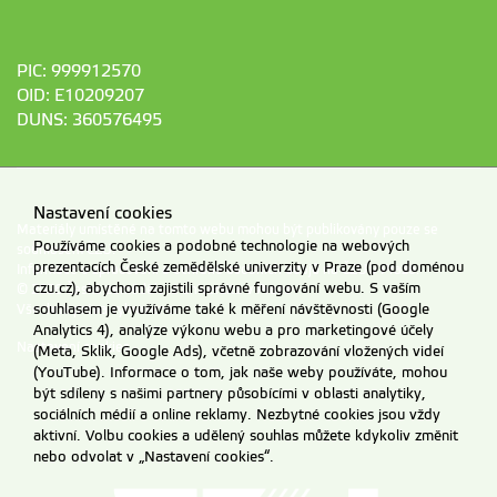
PIC: 999912570
OID: E10209207
DUNS: 360576495
Nastavení cookies
Materiály umístěné na tomto webu mohou být publikovány pouze se
Používáme cookies a podobné technologie na webových
souhlasem ČZU.
prezentacích České zemědělské univerzity v Praze (pod doménou
Informace o zpracování a ochraně osobních údajů na ČZU v Praze
.
czu.cz), abychom zajistili správné fungování webu. S vaším
© 2026 Česká zemědělská univerzita v Praze
souhlasem je využíváme také k měření návštěvnosti (Google
Všechna práva vyhrazena
Analytics 4), analýze výkonu webu a pro marketingové účely
Nastavení cookies
(Meta, Sklik, Google Ads), včetně zobrazování vložených videí
(YouTube). Informace o tom, jak naše weby používáte, mohou
být sdíleny s našimi partnery působícími v oblasti analytiky,
sociálních médií a online reklamy. Nezbytné cookies jsou vždy
aktivní. Volbu cookies a udělený souhlas můžete kdykoliv změnit
nebo odvolat v „Nastavení cookies“.