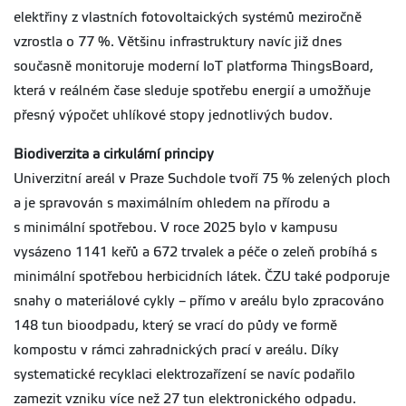
elektřiny z vlastních fotovoltaických systémů meziročně
vzrostla o 77 %. Většinu infrastruktury navíc již dnes
současně monitoruje moderní IoT platforma ThingsBoard,
která v reálném čase sleduje spotřebu energií a umožňuje
přesný výpočet uhlíkové stopy jednotlivých budov.
Biodiverzita a cirkulární principy
Univerzitní areál v Praze Suchdole tvoří 75 % zelených ploch
a je spravován s maximálním ohledem na přírodu a
s minimální spotřebou. V roce 2025 bylo v kampusu
vysázeno 1141 keřů a 672 trvalek a péče o zeleň probíhá s
minimální spotřebou herbicidních látek. ČZU také podporuje
snahy o materiálové cykly – přímo v areálu bylo zpracováno
148 tun bioodpadu, který se vrací do půdy ve formě
kompostu v rámci zahradnických prací v areálu. Díky
systematické recyklaci elektrozařízení se navíc podařilo
zamezit vzniku více než 27 tun elektronického odpadu.