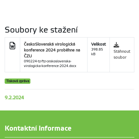
Soubory ke stažení
ČeskoSlovenská virologická
Velikost
konference 2024 proběhne na
398.85
Stáhnout
kB
ČZU
soubor
090224-tz-ftz-ceskoslovenska-
virologicka-konference-2024.docx
Tisková zpráva
9.2.2024
Kontaktní informace