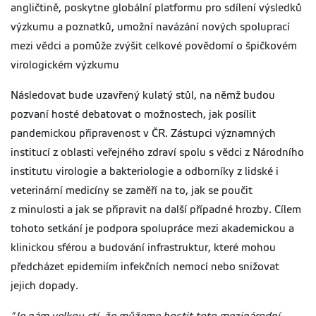
angličtině, poskytne globální platformu pro sdílení výsledků
výzkumu a poznatků, umožní navázání nových spoluprací
mezi vědci a pomůže zvýšit celkové povědomí o špičkovém
virologickém výzkumu
Následovat bude uzavřený kulatý stůl, na němž budou
pozvaní hosté debatovat o možnostech, jak posílit
pandemickou připravenost v ČR. Zástupci významných
institucí z oblasti veřejného zdraví spolu s vědci z Národního
institutu virologie a bakteriologie a odborníky z lidské i
veterinární medicíny se zaměří na to, jak se poučit
z minulosti a jak se připravit na další případné hrozby. Cílem
tohoto setkání je podpora spolupráce mezi akademickou a
klinickou sférou a budování infrastruktur, které mohou
předcházet epidemiím infekčních nemocí nebo snižovat
jejich dopady.