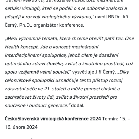
"Je nám velkou ctí, že můžeme hostit toto mezinárodní
setkání virologů, kteří se podělí o své odborné znalosti a
přispějí k rozvoji virologického výzkumu,"
uvedl RNDr. Jiří
Černý, Ph.D., organizátor konference.
„Mezi významná témata, která chceme otevřít patří tzv. One
Health koncept. Jde o koncept mezinárodní
interdisciplinární spolupráce, jehož cílem je dosažení
optimálního zdraví člověka, zvířat a životního prostředí, což
spolu vzájemně velmi souvisí
,“ vysvětluje Jiří Černý. „
Díky
celosvětové spolupráci usnadňuje tento přístup rozvoj
zdravotní péče ve 21. století a může pomoci chránit a
zachraňovat životy lidí, zvířat a životní prostředí pro
současné i budoucí generace,“
dodal.
ČeskoSlovenská virologická konference 2024
Termín: 15. –
16. února 2024