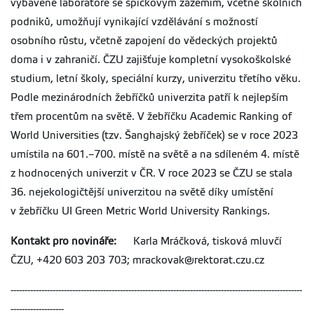
vybavené laboratoře se špičkovým zázemím, včetně školních
podniků, umožňují vynikající vzdělávání s možností
osobního růstu, včetně zapojení do vědeckých projektů
doma i v zahraničí. ČZU zajišťuje kompletní vysokoškolské
studium, letní školy, speciální kurzy, univerzitu třetího věku.
Podle mezinárodních žebříčků univerzita patří k nejlepším
třem procentům na světě. V žebříčku Academic Ranking of
World Universities (tzv. Šanghajský žebříček) se v roce 2023
umístila na 601.–700. místě na světě a na sdíleném 4. místě
z hodnocených univerzit v ČR. V roce 2023 se ČZU se stala
36. nejekologičtější univerzitou na světě díky umístění
v žebříčku UI Green Metric World University Rankings.
Kontakt pro novináře:
Karla Mráčková, tisková mluvčí
ČZU, +420 603 203 703; mrackovak@rektorat.czu.cz
--------------------------------------------------------------------------------------------------------
-------------------