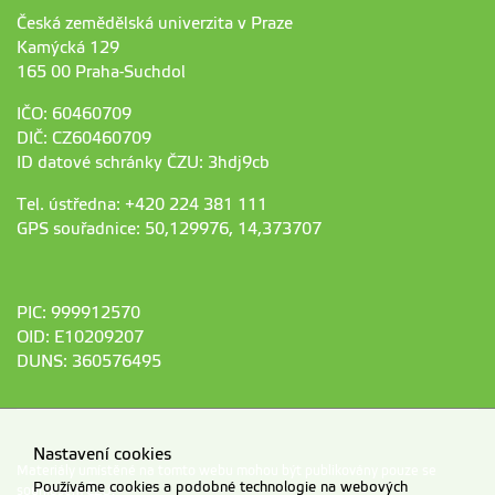
Česká zemědělská univerzita v Praze
Kamýcká 129
165 00 Praha-Suchdol
IČO: 60460709
DIČ: CZ60460709
ID datové schránky ČZU: 3hdj9cb
Tel. ústředna: +420 224 381 111
GPS souřadnice: 50,129976, 14,373707
PIC: 999912570
OID: E10209207
DUNS: 360576495
Nastavení cookies
Materiály umístěné na tomto webu mohou být publikovány pouze se
Používáme cookies a podobné technologie na webových
souhlasem ČZU.