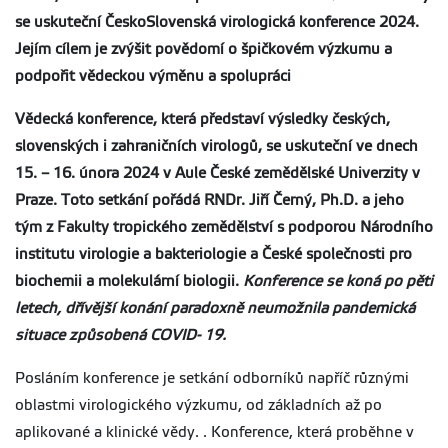
se uskuteční ČeskoSlovenská virologická konference 2024.
Jejím cílem je zvýšit povědomí o špičkovém výzkumu a
podpořit vědeckou výměnu a spolupráci
Vědecká konference, která představí výsledky českých,
slovenských i zahraničních virologů, se uskuteční ve dnech
15. – 16. února 2024 v Aule České zemědělské Univerzity v
Praze. Toto setkání pořádá RNDr. Jiří Černý, Ph.D. a jeho
tým z Fakulty tropického zemědělství s podporou Národního
institutu virologie a bakteriologie a České společnosti pro
biochemii a molekulární biologii.
Konference se koná po pěti
letech, dřívější konání paradoxně neumožnila pandemická
situace způsobená COVID- 19.
Posláním konference je setkání odborníků napříč různými
oblastmi virologického výzkumu, od základních až po
aplikované a klinické vědy. . Konference, která proběhne v