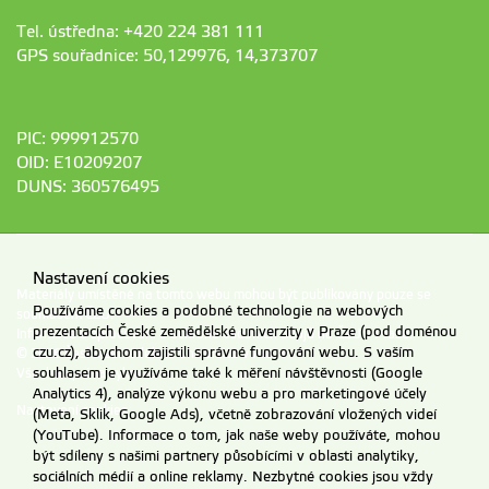
Tel. ústředna: +420 224 381 111
GPS souřadnice: 50,129976, 14,373707
PIC: 999912570
OID: E10209207
DUNS: 360576495
Nastavení cookies
Materiály umístěné na tomto webu mohou být publikovány pouze se
Používáme cookies a podobné technologie na webových
souhlasem ČZU.
prezentacích České zemědělské univerzity v Praze (pod doménou
Informace o zpracování a ochraně osobních údajů na ČZU v Praze
.
czu.cz), abychom zajistili správné fungování webu. S vaším
© 2026 Česká zemědělská univerzita v Praze
souhlasem je využíváme také k měření návštěvnosti (Google
Všechna práva vyhrazena
Analytics 4), analýze výkonu webu a pro marketingové účely
Nastavení cookies
(Meta, Sklik, Google Ads), včetně zobrazování vložených videí
(YouTube). Informace o tom, jak naše weby používáte, mohou
být sdíleny s našimi partnery působícími v oblasti analytiky,
sociálních médií a online reklamy. Nezbytné cookies jsou vždy