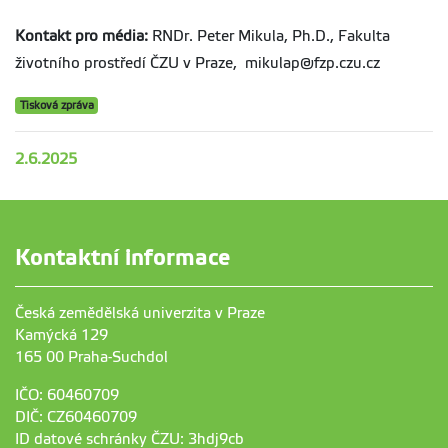
Kontakt pro média:
RNDr. Peter Mikula, Ph.D., Fakulta
životního prostředí ČZU v Praze, mikulap@fzp.czu.cz
Tisková zpráva
2.6.2025
Kontaktní informace
Česká zemědělská univerzita v Praze
Kamýcká 129
165 00 Praha-Suchdol
IČO: 60460709
DIČ: CZ60460709
ID datové schránky ČZU: 3hdj9cb