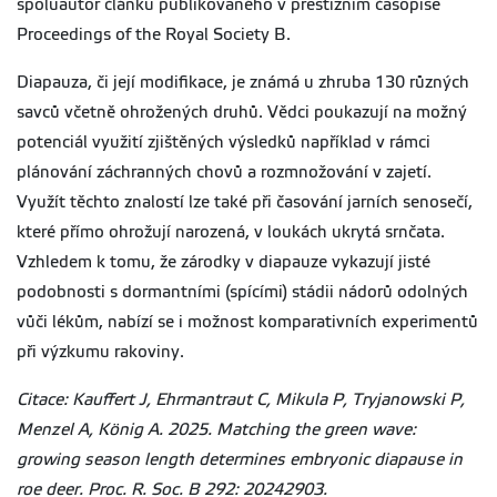
spoluautor článku publikovaného v prestižním časopise
Proceedings of the Royal Society B.
Diapauza, či její modifikace, je známá u zhruba 130 různých
savců včetně ohrožených druhů. Vědci poukazují na možný
potenciál využití zjištěných výsledků například v rámci
plánování záchranných chovů a rozmnožování v zajetí.
Využít těchto znalostí lze také při časování jarních senosečí,
které přímo ohrožují narozená, v loukách ukrytá srnčata.
Vzhledem k tomu, že zárodky v diapauze vykazují jisté
podobnosti s dormantními (spícími) stádii nádorů odolných
vůči lékům, nabízí se i možnost komparativních experimentů
při výzkumu rakoviny.
Citace: Kauffert J, Ehrmantraut C, Mikula P, Tryjanowski P,
Menzel A, König A. 2025. Matching the green wave:
growing season length determines embryonic diapause in
roe deer. Proc. R. Soc. B 292: 20242903.