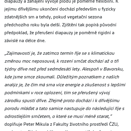
diapauzy a zahájení vývoje plodu je poměrně flexibilní. K
jejímu dřívějšímu ukončení dochází především u fyzicky
zdatnějších srn a tehdy, pokud vegetační sezona
předchozího roku byla delší. Zjištění tak popírá původní
předpoklad, že přerušení diapauzy je poměrně rigidní a
závislé na délce dne.
„Zajímavostí je, že zatímco termín říje se s klimatickou
změnou moc neposouvá, k rození srnčat dochází až o tři
týdny dříve než před sedmdesáti lety. Alespoň v Bavorsku,
kde jsme srnce zkoumali. Důležitým poznatkem z našich
analýz je, že čím má srna více energie a zkušenost s lepšími
podmínkami v roce oplození, tím se přerušený vývoj
zárodku spustí dříve. Zřejmě proto dochází i k dřívějšímu
porodu mláďat a tato samice nastupuje do následující říje s
odrostlejším srnčetem, o které se musí méně starat,“
doplňuje Peter Mikula z Fakulty životního prostředí ČZU,