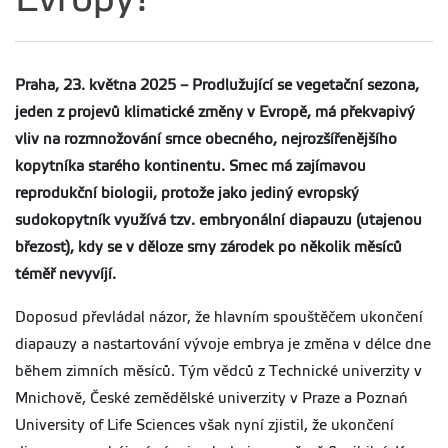
Praha, 23. května 2025 –
Prodlužující se vegetační sezona,
jeden z projevů klimatické změny v Evropě, má překvapivý
vliv na rozmnožování srnce obecného, nejrozšířenějšího
kopytníka starého kontinentu. Srnec má zajímavou
reprodukční biologii, protože jako jediný evropský
sudokopytník využívá tzv. embryonální diapauzu (utajenou
březost), kdy se v děloze srny zárodek po několik měsíců
téměř nevyvíjí.
Doposud převládal názor, že hlavním spouštěčem ukončení
diapauzy a nastartování vývoje embrya je změna v délce dne
během zimních měsíců. Tým vědců z Technické univerzity v
Mnichově, České zemědělské univerzity v Praze a Poznań
University of Life Sciences však nyní zjistil, že ukončení