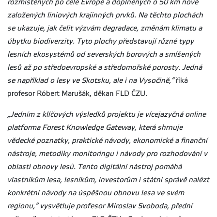
rozmístěných po celé Evropě a doplněných o 50 km nově
založených liniových krajinných prvků. Na těchto plochách
se ukazuje, jak čelit výzvám degradace, změnám klimatu a
úbytku biodiverzity. Tyto plochy představují různé typy
lesních ekosystémů od severských borových a smíšených
lesů až po středoevropské a středomořské porosty. Jedná
se například o lesy ve Skotsku, ale i na Vysočině,“
říká
profesor Róbert Marušák, děkan FLD ČZU.
„Jedním z klíčových výsledků projektu je vícejazyčná online
platforma Forest Knowledge Gateway, která shrnuje
vědecké poznatky, praktické návody, ekonomické a finanční
nástroje, metodiky monitoringu i návody pro rozhodování v
oblasti obnovy lesů. Tento digitální nástroj pomáhá
vlastníkům lesa, lesníkům, investorům i státní správě nalézt
konkrétní návody na úspěšnou obnovu lesa ve svém
regionu,“ vysvětluje profesor Miroslav Svoboda, přední