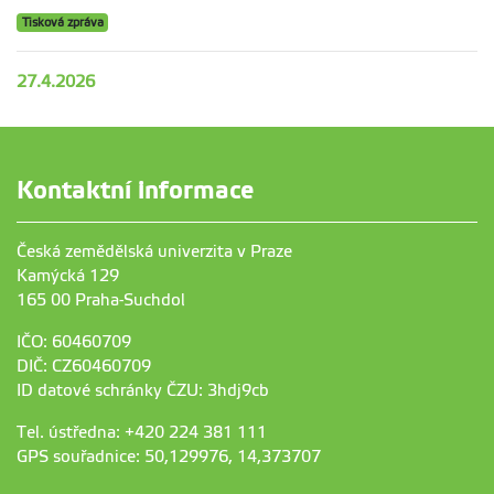
Tisková zpráva
27.4.2026
Kontaktní informace
Česká zemědělská univerzita v Praze
Kamýcká 129
165 00 Praha-Suchdol
IČO: 60460709
DIČ: CZ60460709
ID datové schránky ČZU: 3hdj9cb
Tel. ústředna: +420 224 381 111
GPS souřadnice: 50,129976, 14,373707