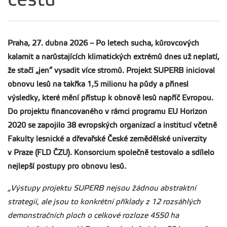
Praha, 27. dubna 2026 – Po letech sucha, kůrovcových
kalamit a narůstajících klimatických extrémů dnes už neplatí,
že stačí „jen“ vysadit více stromů. Projekt SUPERB inicioval
obnovu lesů na takřka 1,5 milionu ha půdy a přinesl
výsledky, které mění přístup k obnově lesů napříč Evropou.
Do projektu financovaného v rámci programu EU Horizon
2020 se zapojilo 38 evropských organizací a institucí včetně
Fakulty lesnické a dřevařské České zemědělské univerzity
v Praze (FLD ČZU). Konsorcium společně testovalo a sdílelo
nejlepší postupy pro obnovu lesů.
„Výstupy projektu SUPERB nejsou žádnou abstraktní
strategií, ale jsou to konkrétní příklady z 12 rozsáhlých
demonstračních ploch o celkové rozloze 4550 ha