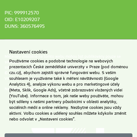
PIC: 999912570
OID: E10209207
DUNS: 360576495
Nastavení cookies
Materiály umístěné na tomto webu mohou být publikovány pouze se
Používáme cookies a podobné technologie na webových
souhlasem ČZU.
prezentacích České zemědělské univerzity v Praze (pod doménou
Informace o zpracování a ochraně osobních údajů na ČZU v Praze
.
czu.cz), abychom zajistili správné fungování webu. S vaším
© 2026 Česká zemědělská univerzita v Praze
souhlasem je využíváme také k měření návštěvnosti (Google
Všechna práva vyhrazena
Analytics 4), analýze výkonu webu a pro marketingové účely
Nastavení cookies
(Meta, Sklik, Google Ads), včetně zobrazování vložených videí
(YouTube). Informace o tom, jak naše weby používáte, mohou
být sdíleny s našimi partnery působícími v oblasti analytiky,
sociálních médií a online reklamy. Nezbytné cookies jsou vždy
aktivní. Volbu cookies a udělený souhlas můžete kdykoliv změnit
nebo odvolat v „Nastavení cookies“.