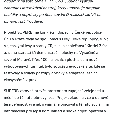
odborník na toto téma z FLD ČZU. „Soubor výstupů
zahrnuje i interaktivní nástroj, který umožňuje propojit
nabídky a poptávky po financování či realizaci aktivit na
obnovu lesů,“
dodává.
Projekt SUPERB má konkrétní dopad i v České republice.
ČZU v Praze měla ve spolupráci s Lesy České republiky, s. p.;
Vojenskými lesy a statky ČR, s. p. a společností Kinský Žďár,
a. s., na starosti tři demonstrační plochy na Vysočině a
severní Moravě. Přes 100 ha lesních ploch a osm nově
vybudovaných tůní tak bylo součástí evropské sítě, kde se
testovaly a sdílely postupy obnovy a adaptace lesních
ekosystémů v praxi.
SUPERB zároveň otevřel prostor pro zapojení veřejnosti a
médií do tématu obnovy lesa. Projekt zkoumal, co o obnově
lesa veřejnost ví a jak ji vnímá, a pracoval s těmito sociálními
informacemi pro lepší komunikaci a široké přijetí opatření v