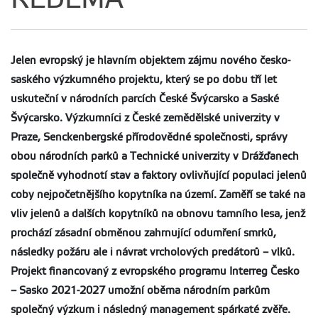
Jelen evropský je hlavním objektem zájmu nového česko-
saského výzkumného projektu, který se po dobu tří let
uskuteční v národních parcích České Švýcarsko a Saské
Švýcarsko. Výzkumníci z České zemědělské univerzity v
Praze, Senckenbergské přírodovědné společnosti, správy
obou národních parků a Technické univerzity v Drážďanech
společně vyhodnotí stav a faktory ovlivňující populaci jelenů
coby nejpočetnějšího kopytníka na území. Zaměří se také na
vliv jelenů a dalších kopytníků na obnovu tamního lesa, jenž
prochází zásadní obměnou zahrnující odumření smrků,
následky požáru ale i návrat vrcholových predátorů – vlků.
Projekt financovaný z evropského programu Interreg Česko
– Sasko 2021-2027 umožní oběma národním parkům
společný výzkum i následný management spárkaté zvěře.