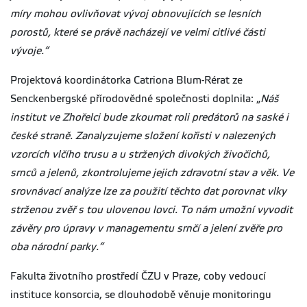
míry mohou ovlivňovat vývoj obnovujících se lesních
porostů, které se právě nacházejí ve velmi citlivé části
vývoje.“
Projektová koordinátorka Catriona Blum-Rérat ze
Senckenbergské přírodovědné společnosti doplnila: „
Náš
institut ve Zhořelci bude zkoumat roli predátorů na saské i
české straně. Zanalyzujeme složení kořisti v nalezených
vzorcích vlčího trusu a u stržených divokých živočichů,
srnců a jelenů, zkontrolujeme jejich zdravotní stav a věk. Ve
srovnávací analýze lze za použití těchto dat porovnat vlky
strženou zvěř s tou ulovenou lovci. To nám umožní vyvodit
závěry pro úpravy v managementu srnčí a jelení zvěře pro
oba národní parky.“
Fakulta životního prostředí ČZU v Praze, coby vedoucí
instituce konsorcia, se dlouhodobě věnuje monitoringu