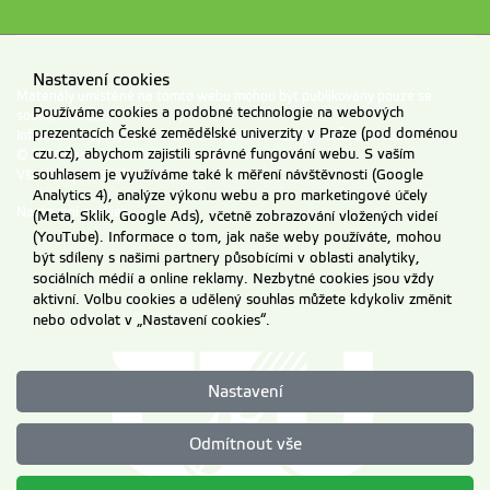
Nastavení cookies
Materiály umístěné na tomto webu mohou být publikovány pouze se
Používáme cookies a podobné technologie na webových
souhlasem ČZU.
prezentacích České zemědělské univerzity v Praze (pod doménou
Informace o zpracování a ochraně osobních údajů na ČZU v Praze
.
czu.cz), abychom zajistili správné fungování webu. S vaším
© 2026 Česká zemědělská univerzita v Praze
souhlasem je využíváme také k měření návštěvnosti (Google
Všechna práva vyhrazena
Analytics 4), analýze výkonu webu a pro marketingové účely
Nastavení cookies
(Meta, Sklik, Google Ads), včetně zobrazování vložených videí
(YouTube). Informace o tom, jak naše weby používáte, mohou
být sdíleny s našimi partnery působícími v oblasti analytiky,
sociálních médií a online reklamy. Nezbytné cookies jsou vždy
aktivní. Volbu cookies a udělený souhlas můžete kdykoliv změnit
nebo odvolat v „Nastavení cookies“.
Nastavení
Odmítnout vše