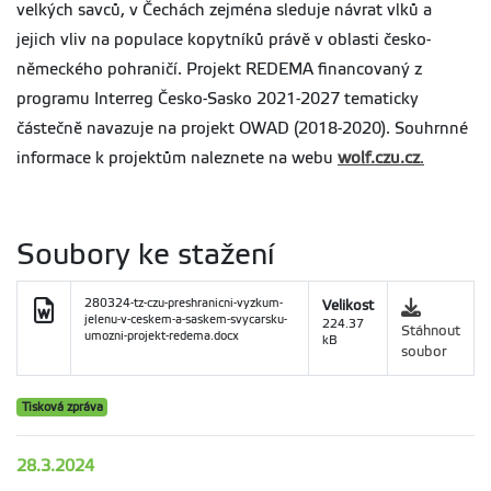
velkých savců, v Čechách zejména sleduje návrat vlků a
jejich vliv na populace kopytníků právě v oblasti česko-
německého pohraničí. Projekt REDEMA financovaný z
programu Interreg Česko-Sasko 2021-2027 tematicky
částečně navazuje na projekt OWAD (2018-2020). Souhrnné
informace k projektům naleznete na webu
wolf.czu.cz
.
Soubory ke stažení
280324-tz-czu-preshranicni-vyzkum-
Velikost
jelenu-v-ceskem-a-saskem-svycarsku-
224.37
Stáhnout
umozni-projekt-redema.docx
kB
soubor
Tisková zpráva
28.3.2024