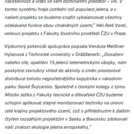
návštěvnost a vrátil se sem dominantní predátor – vlk. V
tomto systému hraje ústřední roli populace jelena, a v
našem projektu se budeme snažit vybalancovat všechny
očekávané funkce obou chráněných území,
“ řekl Aleš Vorel,
vedoucí projektu z Fakulty životního prostředí ČZU v Praze.
Výzkumný potenciál spolupráce popsala Vendula Meißner-
Hylanová z Technické univerzity v Drážďanech:
„Dosažení
našeho cíle, opatření 15 jelenů telemetrickými obojky, nám
poskytne zevrubný vhled do aktivity a změn prostorové
distribuce tohoto nejpočetnějšího kopytníka v národním
parku Saské Švýcarsko. Společně s českými kolegy z týmu
Miloše Ježka z Fakulty lesnické a dřevařské ČZU budeme
schopni aplikovat stejné monitorovací techniky na úrovni
celé krajiny projektového území, což s přihlédnutím k dalším
čtyřem rozsáhlým projektům v Sasku a Bavorsku zdokonalí
naši znalost ekologie jelena evropského,“