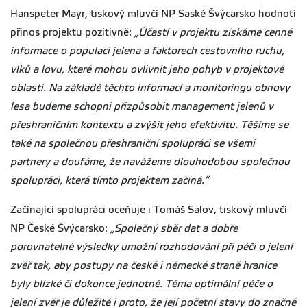
Hanspeter Mayr, tiskový mluvčí NP Saské Švýcarsko hodnotí
přinos projektu pozitivně:
„
Účastí v projektu
získáme cenné
informace o populaci jelena a faktorech cestovního ruchu,
vlků a lovu, které mohou ovlivnit jeho pohyb v projektové
oblasti. Na základě těchto informací a monitoringu obnovy
lesa budeme schopni přizpůsobit management jelenů v
přeshraničním kontextu a zvýšit jeho efektivitu. Těšíme se
také na společnou přeshraniční spolupráci se všemi
partnery a doufáme, že navážeme dlouhodobou společnou
spolupráci, která tímto projektem začíná.“
Začínající spolupráci oceňuje i Tomáš Salov, tiskový mluvčí
NP České Švýcarsko:
„Společný sběr dat a dobře
porovnatelné výsledky umožní rozhodování při péči o jelení
zvěř tak, aby postupy na české i německé straně hranice
byly blízké či dokonce jednotné. Téma optimální péče o
jelení zvěř je důležité i proto, že její početní stavy do značné