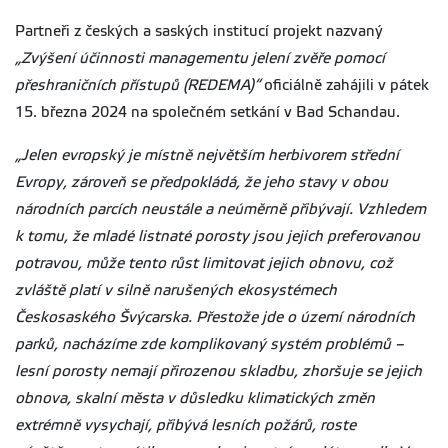
Partneři z českých a saských institucí projekt nazvaný
„Zvýšení účinnosti managementu jelení zvěře pomocí
přeshraničních přístupů (REDEMA)“
oficiálně zahájili v pátek
15. března 2024 na společném setkání v Bad Schandau.
„Jelen evropský je místně největším herbivorem střední
Evropy, zároveň se předpokládá, že jeho stavy v obou
národních parcích neustále a neúměrně přibývají. Vzhledem
k tomu, že mladé listnaté porosty jsou jejich preferovanou
potravou, může tento růst limitovat jejich obnovu, což
zvláště platí v silně narušených ekosystémech
Českosaského Švýcarska. Přestože jde o území národních
parků, nacházíme zde komplikovaný systém problémů –
lesní porosty nemají přirozenou skladbu, zhoršuje se jejich
obnova, skalní města v důsledku klimatických změn
extrémně vysychají, přibývá lesních požárů, roste