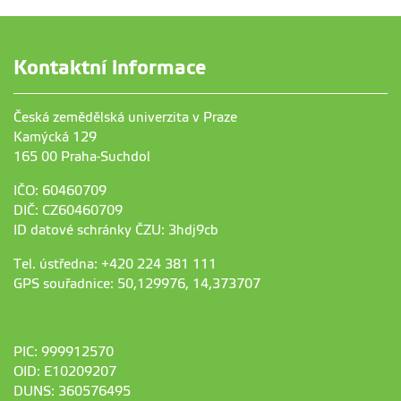
Kontaktní informace
Česká zemědělská univerzita v Praze
Kamýcká 129
165 00 Praha-Suchdol
IČO: 60460709
DIČ: CZ60460709
ID datové schránky ČZU: 3hdj9cb
Tel. ústředna: +420 224 381 111
GPS souřadnice: 50,129976, 14,373707
PIC: 999912570
OID: E10209207
DUNS: 360576495