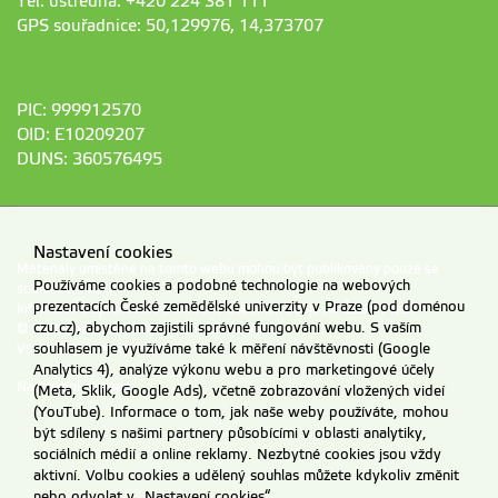
Tel. ústředna: +420 224 381 111
GPS souřadnice: 50,129976, 14,373707
PIC: 999912570
OID: E10209207
DUNS: 360576495
Nastavení cookies
Materiály umístěné na tomto webu mohou být publikovány pouze se
Používáme cookies a podobné technologie na webových
souhlasem ČZU.
prezentacích České zemědělské univerzity v Praze (pod doménou
Informace o zpracování a ochraně osobních údajů na ČZU v Praze
.
czu.cz), abychom zajistili správné fungování webu. S vaším
© 2026 Česká zemědělská univerzita v Praze
souhlasem je využíváme také k měření návštěvnosti (Google
Všechna práva vyhrazena
Analytics 4), analýze výkonu webu a pro marketingové účely
Nastavení cookies
(Meta, Sklik, Google Ads), včetně zobrazování vložených videí
(YouTube). Informace o tom, jak naše weby používáte, mohou
být sdíleny s našimi partnery působícími v oblasti analytiky,
sociálních médií a online reklamy. Nezbytné cookies jsou vždy
aktivní. Volbu cookies a udělený souhlas můžete kdykoliv změnit
nebo odvolat v „Nastavení cookies“.