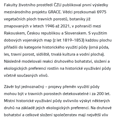
Fakulty životního prostředí ČZU publikoval první výsledky
mezinárodního projektu GRACE. Vědci prozkoumali 6975
vegetačních ploch travních porostů, botaniky již
zmapovaných v letech 1946 až 2021, v pohraničí mezi
Rakouskem, Českou republikou a Slovenskem. S využitím
dobových vojenských map (z let 1819–1853) každou plochu
přiřadili do kategorie historického využití půdy (orná půda,
les, travní porost, sídliště, trvalá kultura a vodní plocha).
Následně modelovali reakci druhového bohatství, složení a
ekologických preferencí rostlin na historické využívání půdy
včetně současných vlivů.
Závěr byl jednoznačný – projevy přeměn využití půdy
mohou být v travních porostech detekovatelné i za 200 let.
Místní historické využívání půdy ovlivnilo výskyt některých
druhů na základě jejich ekologických preferencí. Na druhové
bohatství a celkové složení společenstev mají největší vliv