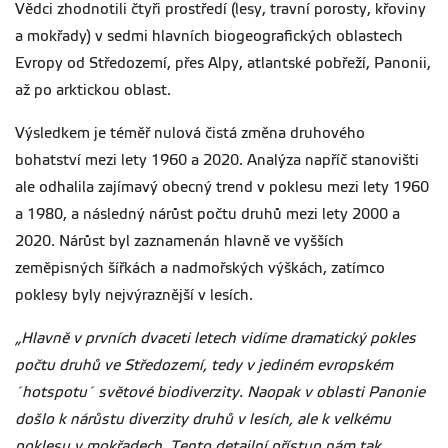
Vědci zhodnotili čtyři prostředí (lesy, travní porosty, křoviny
a mokřady) v sedmi hlavních biogeografických oblastech
Evropy od Středozemí, přes Alpy, atlantské pobřeží, Panonii,
až po arktickou oblast.
Výsledkem je téměř nulová čistá změna druhového
bohatství mezi lety 1960 a 2020. Analýza napříč stanovišti
ale odhalila zajímavý obecný trend v poklesu mezi lety 1960
a 1980, a následný nárůst počtu druhů mezi lety 2000 a
2020. Nárůst byl zaznamenán hlavně ve vyšších
zeměpisných šířkách a nadmořských výškách, zatímco
poklesy byly nejvýraznější v lesích.
„Hlavně v prvních dvaceti letech vidíme dramatický pokles
počtu druhů ve Středozemí, tedy v jediném evropském
´hotspotu´ světové biodiverzity. Naopak v oblasti Panonie
došlo k nárůstu diverzity druhů v lesích, ale k velkému
poklesu v mokřadech. Tento detailní přístup nám tak