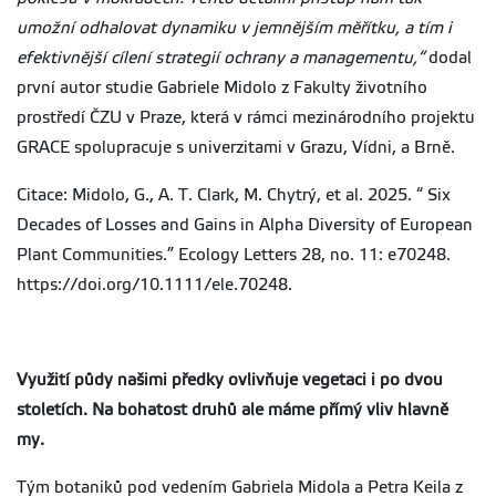
umožní odhalovat dynamiku v jemnějším měřítku, a tím i
efektivnější cílení strategií ochrany a managementu,“
dodal
první autor studie Gabriele Midolo z Fakulty životního
prostředí ČZU v Praze, která v rámci mezinárodního projektu
GRACE spolupracuje s univerzitami v Grazu, Vídni, a Brně.
Citace: Midolo, G., A. T. Clark, M. Chytrý, et al. 2025. “ Six
Decades of Losses and Gains in Alpha Diversity of European
Plant Communities.” Ecology Letters 28, no. 11: e70248.
https://doi.org/10.1111/ele.70248.
Využití půdy našimi předky ovlivňuje vegetaci i po dvou
stoletích. Na bohatost druhů ale máme přímý vliv hlavně
my.
Tým botaniků pod vedením Gabriela Midola a Petra Keila z