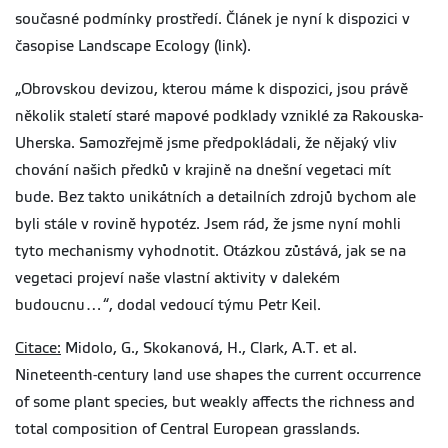
současné podmínky prostředí. Článek je nyní k dispozici v
časopise Landscape Ecology (link).
„Obrovskou devizou, kterou máme k dispozici, jsou právě
několik staletí staré mapové podklady vzniklé za Rakouska-
Uherska. Samozřejmě jsme předpokládali, že nějaký vliv
chování našich předků v krajině na dnešní vegetaci mít
bude. Bez takto unikátních a detailních zdrojů bychom ale
byli stále v rovině hypotéz. Jsem rád, že jsme nyní mohli
tyto mechanismy vyhodnotit. Otázkou zůstává, jak se na
vegetaci projeví naše vlastní aktivity v dalekém
budoucnu…“, dodal vedoucí týmu Petr Keil.
Citace:
Midolo, G., Skokanová, H., Clark, A.T. et al.
Nineteenth-century land use shapes the current occurrence
of some plant species, but weakly affects the richness and
total composition of Central European grasslands.