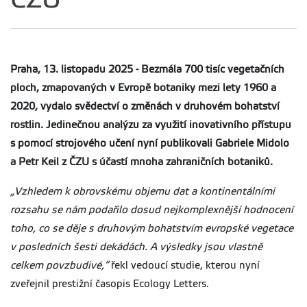
Praha, 13. listopadu 2025 -
Bezmála 700 tisíc vegetačních
ploch, zmapovaných v Evropě botaniky mezi lety 1960 a
2020, vydalo svědectví o změnách v druhovém bohatství
rostlin. Jedinečnou analýzu za využití inovativního přístupu
s pomocí strojového učení nyní publikovali Gabriele Midolo
a Petr Keil z ČZU s účastí mnoha zahraničních botaniků.
„Vzhledem k obrovskému objemu dat a kontinentálními
rozsahu se nám podařilo dosud nejkomplexnější hodnocení
toho, co se děje s druhovým bohatstvím evropské vegetace
v posledních šesti dekádách. A výsledky jsou vlastně
celkem povzbudivé,“
řekl vedoucí studie, kterou nyní
zveřejnil prestižní časopis Ecology Letters.