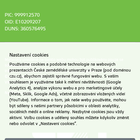
PIC: 999912570
OID: E10209207
DUNS: 360576495
Nastavení cookies
Materiály umístěné na tomto webu mohou být publikovány pouze se
Používáme cookies a podobné technologie na webových
souhlasem ČZU.
prezentacích České zemědělské univerzity v Praze (pod doménou
Informace o zpracování a ochraně osobních údajů na ČZU v Praze
.
czu.cz), abychom zajistili správné fungování webu. S vaším
© 2026 Česká zemědělská univerzita v Praze
souhlasem je využíváme také k měření návštěvnosti (Google
Všechna práva vyhrazena
Analytics 4), analýze výkonu webu a pro marketingové účely
Nastavení cookies
(Meta, Sklik, Google Ads), včetně zobrazování vložených videí
(YouTube). Informace o tom, jak naše weby používáte, mohou
být sdíleny s našimi partnery působícími v oblasti analytiky,
sociálních médií a online reklamy. Nezbytné cookies jsou vždy
aktivní. Volbu cookies a udělený souhlas můžete kdykoliv změnit
nebo odvolat v „Nastavení cookies“.