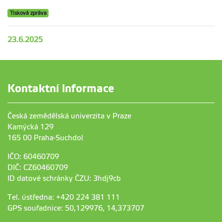
Tisková zpráva
23.6.2025
Kontaktní informace
Česká zemědělská univerzita v Praze
Kamýcká 129
165 00 Praha-Suchdol
IČO: 60460709
DIČ: CZ60460709
ID datové schránky ČZU: 3hdj9cb
Tel. ústředna: +420 224 381 111
GPS souřadnice: 50,129976, 14,373707