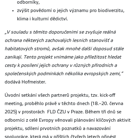
odborníky,
zvýšit povědomí o jejich významu pro biodiverzitu,
klima i kulturní dědictví.
„V souladu s těmito doporučeními se zvyšuje reálná
ochrana některých zachovalých lesních stanovišť a
habitatových stromů, avšak mnohé další doposud stále
zanikají. Tento projekt vnímáme jako příležitost hledat
cesty k posílení jejich ochrany v různých přírodních a
společenských podmínkách několika evropských zemí,“
dodává Hofmeister.
Úvodní setkání všech partnerů projektu, tzv. kick-off
meeting, proběhlo právě v těchto dnech (18.–20. června
2025) v prostorách FLD ČZU v Praze. Během tří dnů se
odborníci z celé Evropy věnovali plánování klíčových aktivit
projektu, sdílení prvotních poznatků a navazování
spolupráce, která má v příštích čtyřech letech přinést