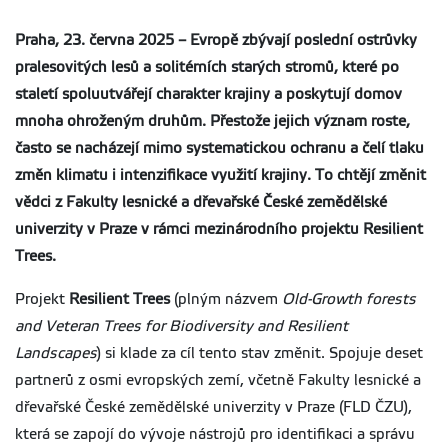
Praha, 23. června 2025 – Evropě zbývají poslední ostrůvky
pralesovitých lesů a solitérních starých stromů, které po
staletí spoluutvářejí charakter krajiny a poskytují domov
mnoha ohroženým druhům. Přestože jejich význam roste,
často se nacházejí mimo systematickou ochranu a čelí tlaku
změn klimatu i intenzifikace využití krajiny. To chtějí změnit
vědci z Fakulty lesnické a dřevařské České zemědělské
univerzity v Praze v rámci mezinárodního projektu Resilient
Trees.
Projekt
Resilient Trees
(plným názvem
Old-Growth forests
and Veteran Trees for Biodiversity and Resilient
Landscapes
) si klade za cíl tento stav změnit. Spojuje deset
partnerů z osmi evropských zemí, včetně Fakulty lesnické a
dřevařské České zemědělské univerzity v Praze (FLD ČZU),
která se zapojí do vývoje nástrojů pro identifikaci a správu