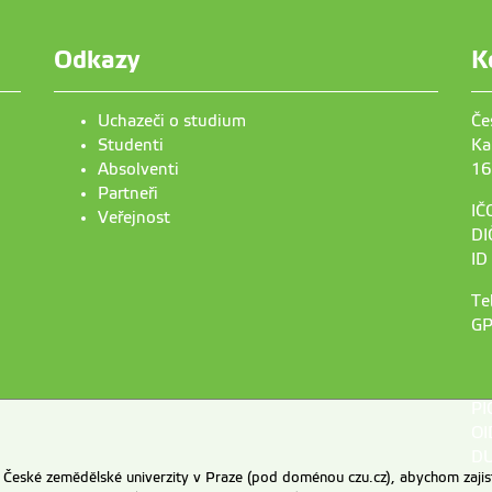
Odkazy
K
Uchazeči o studium
Če
Studenti
Ka
Absolventi
16
Partneři
IČ
Veřejnost
DI
ID
Te
GP
PI
OI
DU
eské zemědělské univerzity v Praze (pod doménou czu.cz), abychom zajist