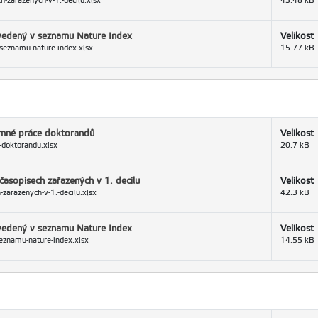
h-zarazenych-v-1.-decilu.xlsx
43.48 kB
uvedený v seznamu Nature Index
Velikost
-seznamu-nature-index.xlsx
15.77 kB
kumné práce doktorandů
Velikost
-doktorandu.xlsx
20.7 kB
časopisech zařazených v 1. decilu
Velikost
-zarazenych-v-1.-decilu.xlsx
42.3 kB
uvedený v seznamu Nature Index
Velikost
eznamu-nature-index.xlsx
14.55 kB