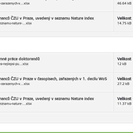
zarazenych-v....xlsx
46.64 kB
stnanců ČZU v Praze, uvedený v seznamu Nature index
Velikost
znamu-nature-....xlsx
14.75 kB
kumné práce doktorandů
Velikost
-nejlepsi-pu....xlsx
12 kB
tnanců ČZU v Praze v časopisech, zařazených v 1. decilu WoS
Velikost
zarazenych-v....xlsx
27.2 kB
stnanců ČZU v Praze, uvedený v seznamu Nature index
Velikost
znamu-nature-....xlsx
11.37 kB