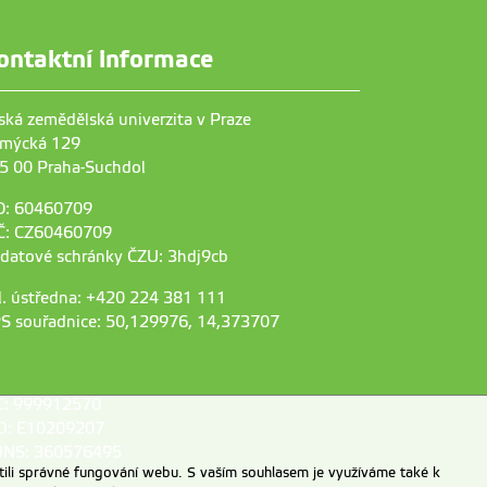
ontaktní informace
ská zemědělská univerzita v Praze
mýcká 129
5 00 Praha-Suchdol
O: 60460709
Č: CZ60460709
 datové schránky ČZU: 3hdj9cb
l. ústředna: +420 224 381 111
S souřadnice: 50,129976, 14,373707
C: 999912570
D: E10209207
NS: 360576495
ili správné fungování webu. S vaším souhlasem je využíváme také k