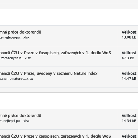
kumné práce doktorandů
Velikost
-nejlepsi-pu....xlsx
13.98 kB
tnanců ČZU v Praze v časopisech, zařazených v 1. decilu WoS
Velikost
zarazenych-v....xlsx
47.3 kB
stnanců ČZU v Praze, uvedený v seznamu Nature index
Velikost
znamu-nature-....xlsx
14.47 kB
kumné práce doktorandů
Velikost
-nejlepsi-pu....xlsx
14.34 kB
tnanců ČZU v Praze v časopisech, zařazených v 1. decilu WoS
Velikost