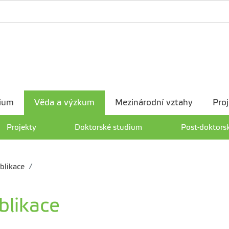
ium
Věda a výzkum
Mezinárodní vztahy
Proj
Projekty
Doktorské studium
Post-doktors
blikace
blikace