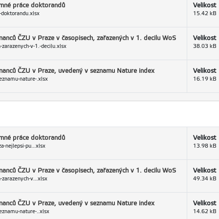
kumné práce doktorandů
Velikost
-doktorandu.xlsx
15.42 kB
tnanců ČZU v Praze v časopisech, zařazených v 1. decilu WoS
Velikost
-zarazenych-v-1.-decilu.xlsx
38.03 kB
stnanců ČZU v Praze, uvedený v seznamu Nature index
Velikost
eznamu-nature-.xlsx
16.19 kB
kumné práce doktorandů
Velikost
-nejlepsi-pu...xlsx
13.98 kB
tnanců ČZU v Praze v časopisech, zařazených v 1. decilu WoS
Velikost
-zarazenych-v...xlsx
49.34 kB
stnanců ČZU v Praze, uvedený v seznamu Nature index
Velikost
eznamu-nature-..xlsx
14.62 kB