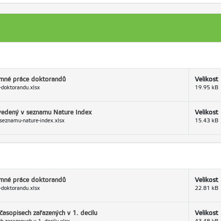
kumné práce doktorandů
Velikost
-doktorandu.xlsx
19.95 kB
uvedený v seznamu Nature Index
Velikost
-seznamu-nature-index.xlsx
15.43 kB
kumné práce doktorandů
Velikost
-doktorandu.xlsx
22.81 kB
časopisech zařazených v 1. decilu
Velikost