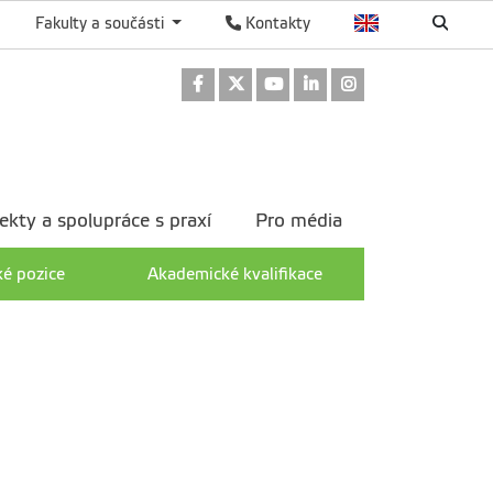
Fakulty a součásti
Kontakty
Odkaz na Facebook
Odkaz na Twitter
Odkaz na Youtube
Odkaz na LinkedIn
Odkaz na Instag
ekty a spolupráce s praxí
Pro média
ké pozice
Akademické kvalifikace