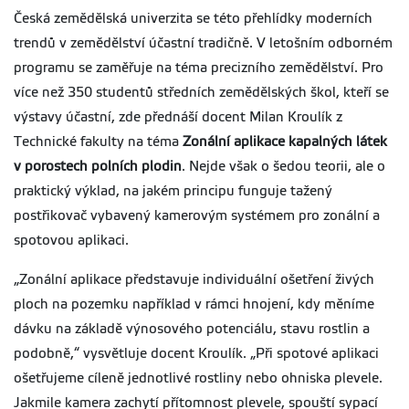
Česká zemědělská univerzita se této přehlídky moderních
trendů v zemědělství účastní tradičně. V letošním odborném
programu se zaměřuje na téma precizního zemědělství. Pro
více než 350 studentů středních zemědělských škol, kteří se
výstavy účastní, zde přednáší docent Milan Kroulík z
Technické fakulty na téma
Zonální aplikace kapalných látek
v porostech polních plodin
. Nejde však o šedou teorii, ale o
praktický výklad, na jakém principu funguje tažený
postřikovač vybavený kamerovým systémem pro zonální a
spotovou aplikaci.
„Zonální aplikace představuje individuální ošetření živých
ploch na pozemku například v rámci hnojení, kdy měníme
dávku na základě výnosového potenciálu, stavu rostlin a
podobně,“ vysvětluje docent Kroulík. „Při spotové aplikaci
ošetřujeme cíleně jednotlivé rostliny nebo ohniska plevele.
Jakmile kamera zachytí přítomnost plevele, spouští sypací