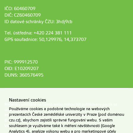
IČO: 60460709
DIČ: CZ60460709
ID datové schránky ČZU: 3hdj9cb
Tel. ústředna: +420 224 381 111
GPS souřadnice: 50,129976, 14,373707
PIC: 999912570
OID: E10209207
DUNS: 360576495
Nastavení cookies
Materiály umístěné na tomto webu mohou být publikovány pouze se
Používáme cookies a podobné technologie na webových
souhlasem ČZU.
prezentacích České zemědělské univerzity v Praze (pod doménou
Informace o zpracování a ochraně osobních údajů na ČZU v Praze
.
czu.cz), abychom zajistili správné fungování webu. S vaším
© 2026 Česká zemědělská univerzita v Praze
souhlasem je využíváme také k měření návštěvnosti (Google
Všechna práva vyhrazena
Analytics 4), analýze výkonu webu a pro marketingové účely