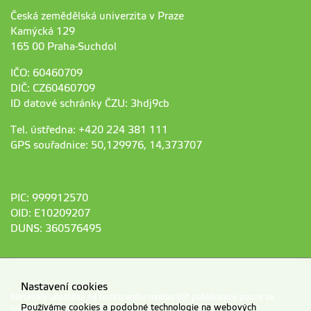
Česká zemědělská univerzita v Praze
Kamýcká 129
165 00 Praha-Suchdol
IČO: 60460709
DIČ: CZ60460709
ID datové schránky ČZU: 3hdj9cb
Tel. ústředna: +420 224 381 111
GPS souřadnice: 50,129976, 14,373707
PIC: 999912570
OID: E10209207
DUNS: 360576495
Nastavení cookies
Materiály umístěné na tomto webu mohou být publikovány pouze se
Používáme cookies a podobné technologie na webových
souhlasem ČZU.