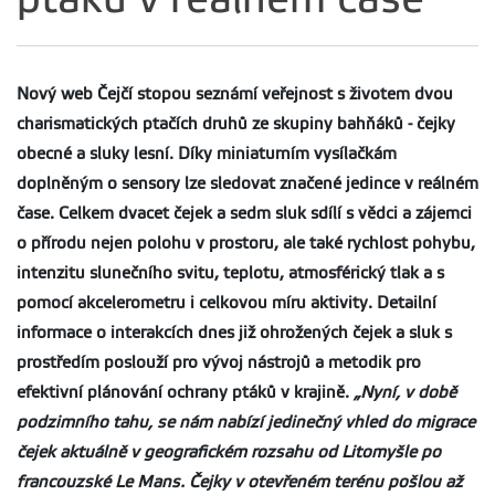
Nový web Čejčí stopou seznámí veřejnost s životem dvou
charismatických ptačích druhů ze skupiny bahňáků - čejky
obecné a sluky lesní. Díky miniaturním vysílačkám
doplněným o sensory lze sledovat značené jedince v reálném
čase. Celkem dvacet čejek a sedm sluk sdílí s vědci a zájemci
o přírodu nejen polohu v prostoru, ale také rychlost pohybu,
intenzitu slunečního svitu, teplotu, atmosférický tlak a s
pomocí akcelerometru i celkovou míru aktivity. Detailní
informace o interakcích dnes již ohrožených čejek a sluk s
prostředím poslouží pro vývoj nástrojů a metodik pro
efektivní plánování ochrany ptáků v krajině.
„Nyní, v době
podzimního tahu, se nám nabízí jedinečný vhled do migrace
čejek aktuálně v geografickém rozsahu od Litomyšle po
francouzské Le Mans. Čejky v otevřeném terénu pošlou až