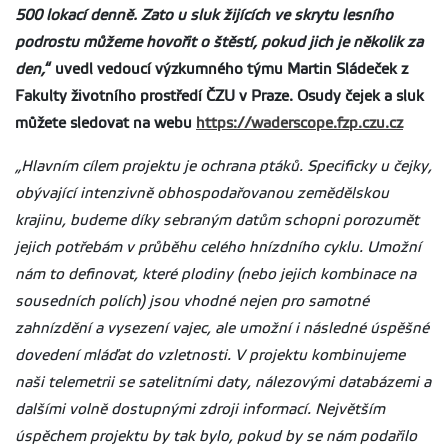
500 lokací denně. Zato u sluk žijících ve skrytu lesního
podrostu můžeme hovořit o štěstí, pokud jich je několik za
den,
“ uvedl vedoucí výzkumného týmu Martin Sládeček z
Fakulty životního prostředí ČZU v Praze. Osudy čejek a sluk
můžete sledovat na webu
https://waderscope.fzp.czu.cz
„Hlavním cílem projektu je ochrana ptáků. Specificky u čejky,
obývající intenzivně obhospodařovanou zemědělskou
krajinu, budeme díky sebraným datům schopni porozumět
jejich potřebám v průběhu celého hnízdního cyklu. Umožní
nám to definovat, které plodiny (nebo jejich kombinace na
sousedních polích) jsou vhodné nejen pro samotné
zahnízdění a vysezení vajec, ale umožní i následné úspěšné
dovedení mláďat do vzletnosti. V projektu kombinujeme
naši telemetrii se satelitními daty, nálezovými databázemi a
dalšími volně dostupnými zdroji informací. Největším
úspěchem projektu by tak bylo, pokud by se nám podařilo