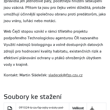
zpravidla jen jednotlivé páry, početnější hnízdní seskupení
jsou vzácná. Přitom ta jsou pro čejku velmi důležitá, protože
umožňují účinnější společnou obranu proti predátorům, jako
jsou vrány, luňáci nebo motáci.
Web Čejčí stopou vznikl v rámci tříletého projektu
podpořeného Technologickou agenturou ČR nazvaného
Využití nástrojů biologgingu a volně dostupných datových
zdrojů pro hodnocení kvality habitatu, existenčních rizik a
efektivní plánování ochrany u ptáků ohrožených úbytkem
vody v krajině.
Kontakt: Martin Sládeček:
sladecek@fzp.czu.cz
Soubory ke stažení
091024-tz-czu-fzp-cejky-a-sluky-pod-
Velikost