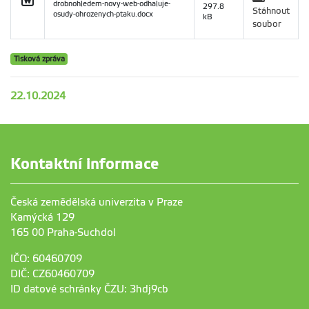
drobnohledem-novy-web-odhaluje-
297.8
Stáhnout
osudy-ohrozenych-ptaku.docx
kB
soubor
Tisková zpráva
22.10.2024
Kontaktní informace
Česká zemědělská univerzita v Praze
Kamýcká 129
165 00 Praha-Suchdol
IČO: 60460709
DIČ: CZ60460709
ID datové schránky ČZU: 3hdj9cb