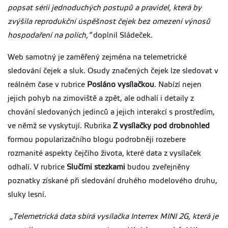
popsat sérii jednoduchých postupů a pravidel, která by
zvýšila reprodukční úspěšnost čejek bez omezení výnosů
hospodaření na polích,“
doplnil Sládeček.
Web samotný je zaměřený zejména na telemetrické
sledování čejek a sluk. Osudy značených čejek lze sledovat v
reálném čase v rubrice
Posláno vysílačkou
. Nabízí nejen
jejich pohyb na zimoviště a zpět, ale odhalí i detaily z
chování sledovaných jedinců a jejich interakcí s prostředím,
ve němž se vyskytují. Rubrika
Z vysílačky pod drobnohled
formou popularizačního blogu podrobněji rozebere
rozmanité aspekty čejčího života, které data z vysílaček
odhalí. V rubrice
Slučími stezkami
budou zveřejněny
poznatky získané při sledování druhého modelového druhu,
sluky lesní.
„Telemetrická data sbírá vysílačka Interrex MINI 2G, která je