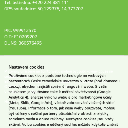
Tel. ústředna: +420 224 381 111
GPS souřadnice: 50,129976, 14,373707
PIC: 999912570
OID: E10209207
DUNS: 360576495
Nastavení cookies
Materiály umístěné na tomto webu mohou být publikovány pouze se
Používáme cookies a podobné technologie na webových
souhlasem ČZU.
prezentacích České zemědělské univerzity v Praze (pod doménou
Informace o zpracování a ochraně osobních údajů na ČZU v Praze
.
czu.cz), abychom zajistili správné fungování webu. S vaším
© 2026 Česká zemědělská univerzita v Praze
souhlasem je využíváme také k měření návštěvnosti (Google
Všechna práva vyhrazena
Analytics 4), analýze výkonu webu a pro marketingové účely
Nastavení cookies
(Meta, Sklik, Google Ads), včetně zobrazování vložených videí
(YouTube). Informace o tom, jak naše weby používáte, mohou
být sdíleny s našimi partnery působícími v oblasti analytiky,
sociálních médií a online reklamy. Nezbytné cookies jsou vždy
aktivní. Volbu cookies a udělený souhlas můžete kdykoliv změnit