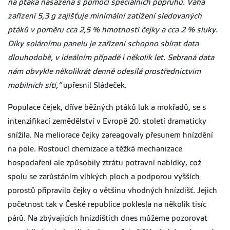
na ptáka nasazena s pomocí speciálních popruhů. Váha
zařízení 5,3 g zajišťuje minimální zatížení sledovaných
ptáků v poměru cca 2,5 % hmotnosti čejky a cca 2 % sluky.
Díky solárnímu panelu je zařízení schopno sbírat data
dlouhodobě, v ideálním případě i několik let. Sebraná data
nám obvykle několikrát denně odesílá prostřednictvím
mobilních sítí,“
upřesnil Sládeček.
Populace čejek, dříve běžných ptáků luk a mokřadů, se s
intenzifikací zemědělství v Evropě 20. století dramaticky
snížila. Na meliorace čejky zareagovaly přesunem hnízdění
na pole. Rostoucí chemizace a těžká mechanizace
hospodaření ale způsobily ztrátu potravní nabídky, což
spolu se zarůstáním vlhkých ploch a podporou vyšších
porostů připravilo čejky o většinu vhodných hnízdišť. Jejich
početnost tak v České republice poklesla na několik tisíc
párů. Na zbývajících hnízdištích dnes můžeme pozorovat