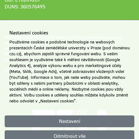
OID: E10209207
DUNS: 360576495
Nastavení cookies
Materiály umístěné na tomto webu mohou být publikovány pouze se
Používáme cookies a podobné technologie na webových
souhlasem ČZU.
prezentacích České zemědělské univerzity v Praze (pod doménou
Informace o zpracování a ochraně osobních údajů na ČZU v Praze
.
czu.cz), abychom zajistili správné fungování webu. S vaším
© 2026 Česká zemědělská univerzita v Praze
souhlasem je využíváme také k měření návštěvnosti (Google
Všechna práva vyhrazena
Analytics 4), analýze výkonu webu a pro marketingové účely
Nastavení cookies
(Meta, Sklik, Google Ads), včetně zobrazování vložených videí
(YouTube). Informace o tom, jak naše weby používáte, mohou
být sdíleny s našimi partnery působícími v oblasti analytiky,
sociálních médií a online reklamy. Nezbytné cookies jsou vždy
aktivní. Volbu cookies a udělený souhlas můžete kdykoliv změnit
nebo odvolat v „Nastavení cookies“.
Nastavení
Odmítnout vše