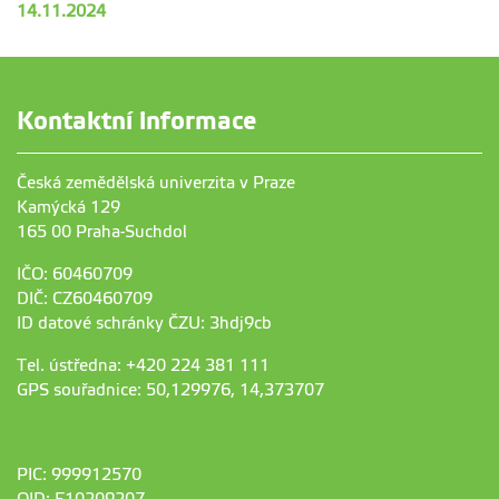
14.11.2024
Kontaktní informace
Česká zemědělská univerzita v Praze
Kamýcká 129
165 00 Praha-Suchdol
IČO: 60460709
DIČ: CZ60460709
ID datové schránky ČZU: 3hdj9cb
Tel. ústředna: +420 224 381 111
GPS souřadnice: 50,129976, 14,373707
PIC: 999912570