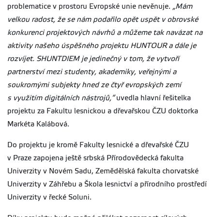
problematice v prostoru Evropské unie nevěnuje.
„Mám
velkou radost, že se nám podařilo opět uspět v obrovské
konkurenci projektových návrhů a můžeme tak navázat na
aktivity našeho úspěšného projektu HUNTOUR a dále je
rozvíjet. SHUNTDIEM je jedinečný v tom, že vytvoří
partnerství mezi studenty, akademiky, veřejnými a
soukromými subjekty hned ze čtyř evropských zemí
s využitím digitálních nástrojů,“
uvedla hlavní řešitelka
projektu za Fakultu lesnickou a dřevařskou ČZU doktorka
Markéta Kalábová.
Do projektu je kromě Fakulty lesnické a dřevařské ČZU
v Praze zapojena ještě srbská Přírodovědecká fakulta
Univerzity v Novém Sadu, Zemědělská fakulta chorvatské
Univerzity v Záhřebu a Škola lesnictví a přírodního prostředí
Univerzity v řecké Soluni.