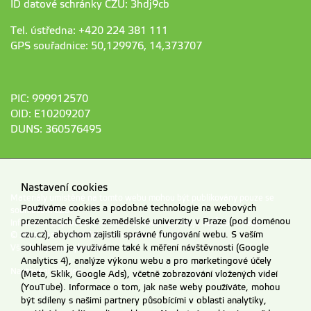
ID datové schránky ČZU: 3hdj9cb
Tel. ústředna: +420 224 381 111
GPS souřadnice: 50,129976, 14,373707
PIC: 999912570
OID: E10209207
DUNS: 360576495
Nastavení cookies
Materiály umístěné na tomto webu mohou být publikovány pouze se
Používáme cookies a podobné technologie na webových
souhlasem ČZU.
prezentacích České zemědělské univerzity v Praze (pod doménou
Informace o zpracování a ochraně osobních údajů na ČZU v Praze
.
czu.cz), abychom zajistili správné fungování webu. S vaším
© 2026 Česká zemědělská univerzita v Praze
souhlasem je využíváme také k měření návštěvnosti (Google
Všechna práva vyhrazena
Analytics 4), analýze výkonu webu a pro marketingové účely
Nastavení cookies
(Meta, Sklik, Google Ads), včetně zobrazování vložených videí
(YouTube). Informace o tom, jak naše weby používáte, mohou
být sdíleny s našimi partnery působícími v oblasti analytiky,