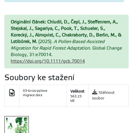
Originální článek:
Chludil, D., Čepl, J., Steffenrem, A.,
Stejskal, J., Sagariya, C., Pook, T., Schueler, S.,
Korecký, J., Almqvist, C., Chakraborty, D., Berlin, M., &
Lstibůrek, M.
(2025).
A Pollen-Based Assisted
Migration for Rapid Forest Adaptation.
Global Change
Biology, 31:e70014.
https://doi.org/10.1111/gcb.70014
Soubory ke stažení
03-tz-czu-pylova-
Velikost
Stáhnout
migrace.docx
563.23
soubor
kB