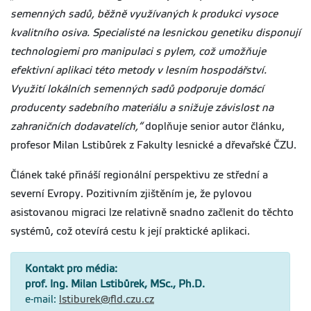
semenných sadů, běžně využívaných k produkci vysoce
kvalitního osiva. Specialisté na lesnickou genetiku disponují
technologiemi pro manipulaci s pylem, což umožňuje
efektivní aplikaci této metody v lesním hospodářství.
Využití lokálních semenných sadů podporuje domácí
producenty sadebního materiálu a snižuje závislost na
zahraničních dodavatelích,“
doplňuje senior autor článku,
profesor Milan Lstibůrek z Fakulty lesnické a dřevařské ČZU.
Článek také přináší regionální perspektivu ze střední a
severní Evropy. Pozitivním zjištěním je, že pylovou
asistovanou migraci lze relativně snadno začlenit do těchto
systémů, což otevírá cestu k její praktické aplikaci.
Kontakt pro média:
prof. Ing. Milan Lstibůrek, MSc., Ph.D.
e-mail:
lstiburek@fld.czu.cz