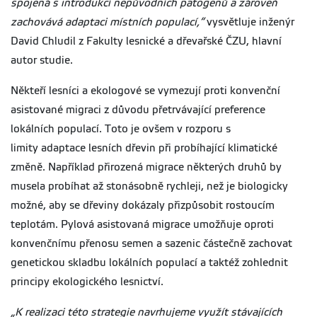
spojená s introdukcí nepůvodních patogenů a zároveň
zachovává adaptaci místních populací,“
vysvětluje inženýr
David Chludil z Fakulty lesnické a dřevařské ČZU, hlavní
autor studie.
Někteří lesníci a ekologové se vymezují proti konvenční
asistované migraci z důvodu přetrvávající preference
lokálních populací. Toto je ovšem v rozporu s
limity adaptace lesních dřevin při probíhající klimatické
změně. Například přirozená migrace některých druhů by
musela probíhat až stonásobně rychleji, než je biologicky
možné, aby se dřeviny dokázaly přizpůsobit rostoucím
teplotám. Pylová asistovaná migrace umožňuje oproti
konvenčnímu přenosu semen a sazenic částečně zachovat
genetickou skladbu lokálních populací a taktéž zohlednit
principy ekologického lesnictví.
„K realizaci této strategie navrhujeme využít stávajících