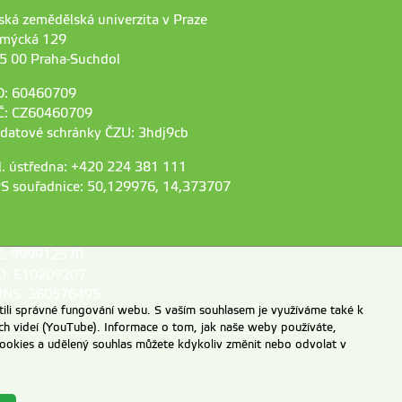
ská zemědělská univerzita v Praze
mýcká 129
5 00 Praha-Suchdol
O: 60460709
Č: CZ60460709
 datové schránky ČZU: 3hdj9cb
l. ústředna: +420 224 381 111
S souřadnice: 50,129976, 14,373707
C: 999912570
D: E10209207
NS: 360576495
ili správné fungování webu. S vaším souhlasem je využíváme také k
ch videí (YouTube). Informace o tom, jak naše weby používáte,
u cookies a udělený souhlas můžete kdykoliv změnit nebo odvolat v