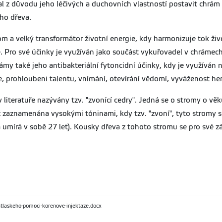
al z důvodu jeho léčivých a duchovních vlastností postavit chrám 
ého dřeva.
m a velký transformátor životní energie, kdy harmonizuje tok živo
 Pro své účinky je využíván jako součást vykuřovadel v chrámech 
námy také jeho antibakteriální fytoncidní účinky, kdy je využíván 
e, prohloubeni talentu, vnímání, otevírání vědomí, vyváženost he
 literatuře nazývány tzv. "zvonící cedry". Jedná se o stromy o věk
ž zaznamenána vysokými tóninami, kdy tzv. "zvoní", tyto stromy se 
írá v sobě 27 let). Kousky dřeva z tohoto stromu se pro své záz
tlaskeho-pomoci-korenove-injektaze.docx