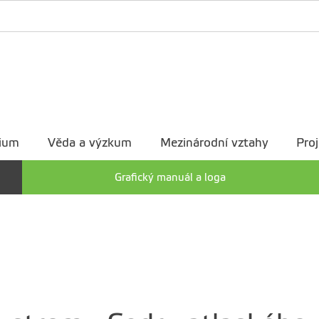
ium
Věda a výzkum
Mezinárodní vztahy
Proj
Grafický manuál a loga