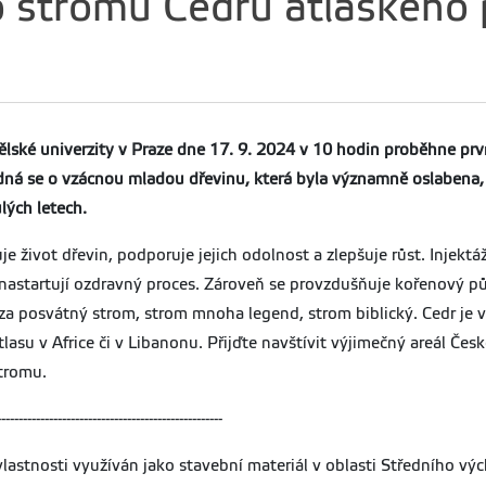
 stromu Cedru atlaského
ělské univerzity v Praze dne 17. 9. 2024 v 10 hodin proběhne prvn
ná se o vzácnou mladou dřevinu, která byla významně oslabena, 
lých letech.
uje život dřevin, podporuje jejich odolnost a zlepšuje růst. Inje
nastartují ozdravný proces. Zároveň se provzdušňuje kořenový půd
 posvátný strom, strom mnoha legend, strom biblický. Cedr je ve
tlasu v Africe či v Libanonu. Přijďte navštívit výjimečný areál Če
tromu.
----------------------------------------------------
vlastnosti využíván jako stavební materiál v oblasti Středního vý