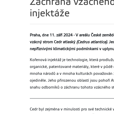
Záchrana vzácného
injektáže
Praha, dne 11. září 2024 - V areálu České zeměd
vzácný strom Cedr atlaský
(Cedrus atlantica).
Jed
nepříznivými klimatickými podmínkami v uplynu
Kořenová injektáž je technologie, která prodluž
organické, patentované materiály, které v půdě 
mnoha národů a v mnoha kulturách považován za
ojediněle. Jeho přirozenou oblastí jsou pohoří A
snahu odborníků o záchranu tohoto vzácného s
----------------------------------------------------------------------------------
Cedr byl zejména v minulosti pro své technické 