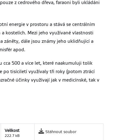
pouze z cedrového dřeva, faraoni byli ukládáni
tní energie v prostoru a stává se centrálním
a kostelích. Mezi jeho využívané vlastnosti
na záněty, dále jsou známy jeho uklidňující a
misfér apod.
u cca 500 a více let, které naakumuluji tolik
po tisíciletí využívaly tři roky (potom ztrácí
račné účinky využívají jak v medicínské, tak v
Velikost
Stáhnout soubor
222.7 kB