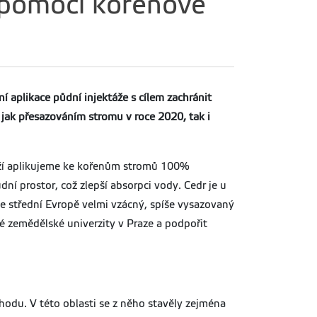
 pomocí kořenové
í aplikace půdní injektáže s cílem zachránit
jak přesazováním stromu v roce 2020, tak i
ktáží aplikujeme ke kořenům stromů 100%
ní prostor, což zlepší absorpci vody. Cedr je u
 střední Evropě velmi vzácný, spíše vysazovaný
ské zemědělské univerzity v Praze a podpořit
chodu. V této oblasti se z něho stavěly zejména