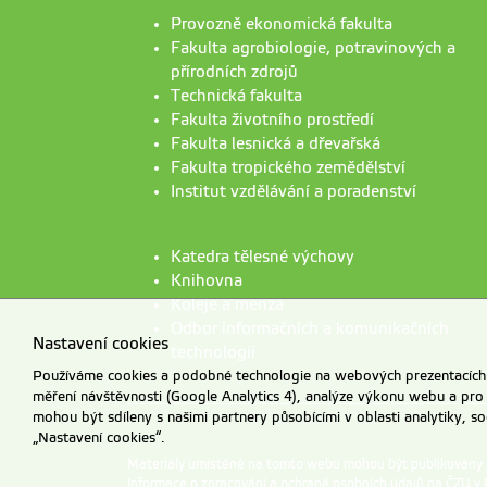
Provozně ekonomická fakulta
Fakulta agrobiologie, potravinových a
přírodních zdrojů
Technická fakulta
Fakulta životního prostředí
Fakulta lesnická a dřevařská
Fakulta tropického zemědělství
Institut vzdělávání a poradenství
Katedra tělesné výchovy
Knihovna
Koleje a menza
Odbor informačních a komunikačních
Nastavení cookies
technologií
Používáme cookies a podobné technologie na webových prezentacích Č
měření návštěvnosti (Google Analytics 4), analýze výkonu webu a pro
mohou být sdíleny s našimi partnery působícími v oblasti analytiky, s
„Nastavení cookies“.
Materiály umístěné na tomto webu mohou být publikovány
Informace o zpracování a ochraně osobních údajů na ČZU v 