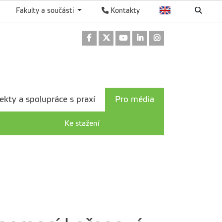
Fakulty a součásti
Kontakty
Odkaz na Facebook
Odkaz na Twitter
Odkaz na Youtube
Odkaz na LinkedIn
Odkaz na Instag
ekty a spolupráce s praxí
Pro média
Ke stažení