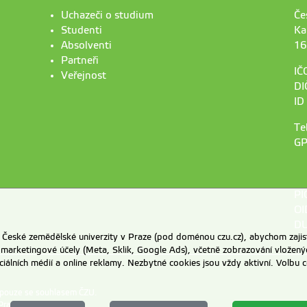
Uchazeči o studium
Če
Studenti
Ka
Absolventi
16
Partneři
IČ
Veřejnost
DI
ID
Te
GP
PI
OI
DU
eské zemědělské univerzity v Praze (pod doménou czu.cz), abychom zajist
 marketingové účely (Meta, Sklik, Google Ads), včetně zobrazování vložený
ociálních médií a online reklamy. Nezbytné cookies jsou vždy aktivní. Volb
 pouze se souhlasem ČZU.
Praze
.