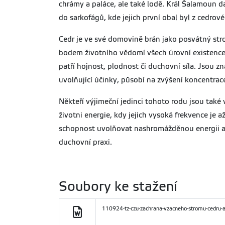
chrámy a paláce, ale také lodě. Král Šalamoun d
do sarkofágů, kde jejich první obal byl z cedrov
Cedr je ve své domovině brán jako posvátný stro
bodem životního vědomí všech úrovní existence.
patří hojnost, plodnost či duchovní síla. Jsou z
uvolňující účinky, působí na zvýšení koncentrac
Někteří výjimeční jedinci tohoto rodu jsou také v
životni energie, kdy jejich vysoká frekvence je a
schopnost uvolňovat nashromážděnou energii a um
duchovní praxi.
Soubory ke stažení
110924-tz-czu-zachrana-vzacneho-stromu-cedru-a