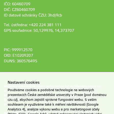
IČO: 60460709
DIČ: CZ60460709
ID datové schránky ČZU: 3hdj9cb
Tel. ústředna: +420 224 381 111
GPS souřadnice: 50,129976, 14,373707
PIC: 999912570
OID: E10209207
DUNS: 360576495
Nastavení cookies
Materiály umístěné na tomto webu mohou být publikovány pouze se
Používáme cookies a podobné technologie na webových
souhlasem ČZU.
prezentacích České zemědělské univerzity v Praze (pod doménou
Informace o zpracování a ochraně osobních údajů na ČZU v Praze
.
czu.cz), abychom zajistili správné fungování webu. S vaším
© 2026 Česká zemědělská univerzita v Praze
souhlasem je využíváme také k měření návštěvnosti (Google
Všechna práva vyhrazena
Analytics 4), analýze výkonu webu a pro marketingové účely
Nastavení cookies