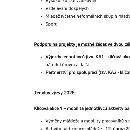
Vysokoškolské vzdělávání
Vzdělávání dospělých
Mládež (včetně neformálních skupin mladýc
Sport
Podporu na projekty je možné žádat ve dvou zá
Výjezdy jednotlivců (tzv. KA1 - klíčová akce
národní úrovni a další.
Partnerství pro spolupráci (tzv. KA2 - klíčo
Termíny výzvy 2026:
Klíčová akce 1 – mobilita jednotlivců aktivity pa
Výměny mládeže a mobility pracovníků s 
Aktivity participace mládeže -
12. února 2