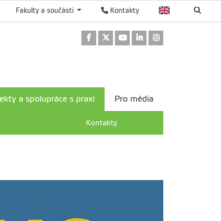
Fakulty a součásti
Kontakty
Odkaz na Facebook
Odkaz na Twitter
Odkaz na Youtube
Odkaz na LinkedIn
Odkaz na Instag
ekty a spolupráce s praxí
Pro média
Kontakty