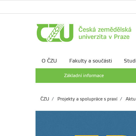
O ČZU
Fakulty a součásti
Stud
Základní informace
ČZU
Projekty a spolupráce s praxí
Aktua