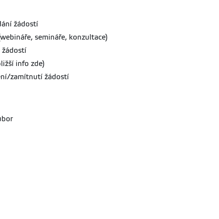
ání žádostí
(webináře, semináře, konzultace)
 žádostí
ižší info zde)
ní/zamítnutí žádostí
ubor