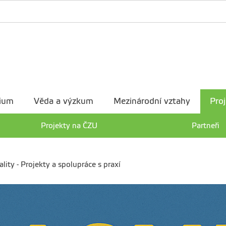
ium
Věda a výzkum
Mezinárodní vztahy
Proj
Projekty na ČZU
Partneři
lity - Projekty a spolupráce s praxí