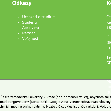
Odkazy
K
Uchazeči o studium
Če
Studenti
Ka
Absolventi
16
Partneři
IČ
Veřejnost
DI
ID
Te
GP
PI
OI
DU
eské zemědělské univerzity v Praze (pod doménou czu.cz), abychom zajist
 marketingové účely (Meta, Sklik, Google Ads), včetně zobrazování vložený
ociálních médií a online reklamy. Nezbytné cookies jsou vždy aktivní. Volb