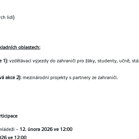
h lidí)
kladních oblastech:
 1):
vzdělávací výjezdy do zahraničí pro žáky, studenty, učně, stá
vá akce 2):
mezinárodní projekty s partnery ze zahraničí.
rticipace
mládeží –
12. února 2026 ve 12:00
026 ve 12:00