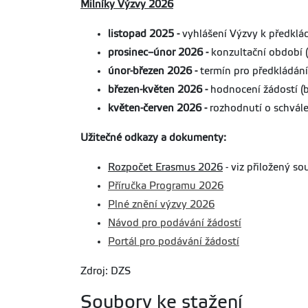
Milníky Výzvy 2026
listopad 2025 -
vyhlášení Výzvy k předklád
prosinec–únor 2026 -
konzultační období 
únor-březen 2026 -
termín pro předkládání
březen-květen 2026 -
hodnocení žádostí (bl
květen-červen 2026 -
rozhodnutí o schvále
Užitečné odkazy a dokumenty:
Rozpočet Erasmus 2026
- viz přiložený so
Příručka Programu 2026
Plné znění výzvy 2026
Návod pro podávání žádostí
Portál pro podávání žádostí
Zdroj: DZS
Soubory ke stažení