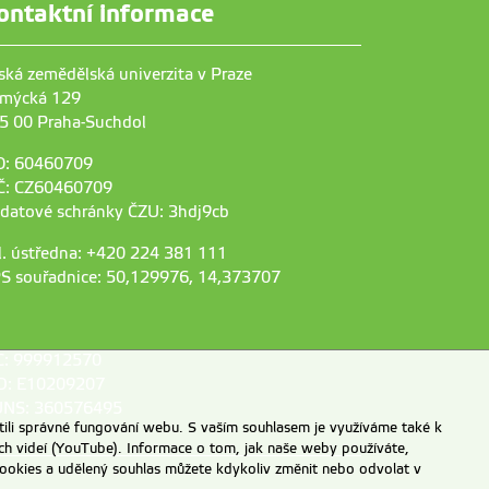
ontaktní informace
ská zemědělská univerzita v Praze
mýcká 129
5 00 Praha-Suchdol
O: 60460709
Č: CZ60460709
 datové schránky ČZU: 3hdj9cb
l. ústředna: +420 224 381 111
S souřadnice: 50,129976, 14,373707
C: 999912570
D: E10209207
NS: 360576495
ili správné fungování webu. S vaším souhlasem je využíváme také k
ch videí (YouTube). Informace o tom, jak naše weby používáte,
u cookies a udělený souhlas můžete kdykoliv změnit nebo odvolat v