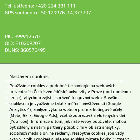
Tel. ústředna: +420 224 381 111
GPS souřadnice: 50,129976, 14,373707
PIC: 999912570
OID: E10209207
DUNS: 360576495
Nastavení cookies
Materiály umístěné na tomto webu mohou být publikovány pouze se
Používáme cookies a podobné technologie na webových
souhlasem ČZU.
prezentacích České zemědělské univerzity v Praze (pod doménou
Informace o zpracování a ochraně osobních údajů na ČZU v Praze
.
czu.cz), abychom zajistili správné fungování webu. S vaším
© 2026 Česká zemědělská univerzita v Praze
souhlasem je využíváme také k měření návštěvnosti (Google
Všechna práva vyhrazena
Analytics 4), analýze výkonu webu a pro marketingové účely
Nastavení cookies
(Meta, Sklik, Google Ads), včetně zobrazování vložených videí
(YouTube). Informace o tom, jak naše weby používáte, mohou
být sdíleny s našimi partnery působícími v oblasti analytiky,
sociálních médií a online reklamy. Nezbytné cookies jsou vždy
aktivní. Volbu cookies a udělený souhlas můžete kdykoliv změnit