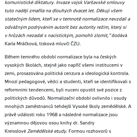
komunistické diktatury. Invaze vojsk Varšavské smlouvy
tuto naději zmařila na dlouhých dvacet let. Děkuji všem
statečným lidem, kteří se v temnotě normalizace nevzdali a
odvážným podrýváním autorit bez autority režim, který si
v hrůzách nezadal s nacistickým, pomohli zlomit,“
dodává
Karla Mráčková, tisková mluvčí ČZU.
Během temného období normalizace byla na českých
vysokých školách, stejně jako napříč všemi institucemi v
zemi, prosazována politická cenzura a ideologická kontrola.
Mnozí pedagogové, vědci a studenti, kteří se identifikovali s
reformními tendencemi, byli nuceni opustit své pozice z
politických důvodů. Normalizační období ovlivnilo i osudy
mnohých zaměstnanců tehdejší Vysoké školy zemědělské. A
právě události roku 1968 a následné normalizace jsou
významnou dějovou osou knihy dr. Sandry
Kreisslové
Zemědělské etudy
. Formou rozhovorů s