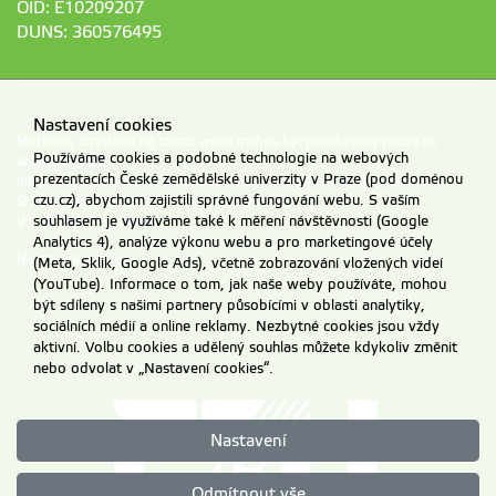
OID: E10209207
DUNS: 360576495
Nastavení cookies
Materiály umístěné na tomto webu mohou být publikovány pouze se
Používáme cookies a podobné technologie na webových
souhlasem ČZU.
prezentacích České zemědělské univerzity v Praze (pod doménou
Informace o zpracování a ochraně osobních údajů na ČZU v Praze
.
czu.cz), abychom zajistili správné fungování webu. S vaším
© 2026 Česká zemědělská univerzita v Praze
souhlasem je využíváme také k měření návštěvnosti (Google
Všechna práva vyhrazena
Analytics 4), analýze výkonu webu a pro marketingové účely
Nastavení cookies
(Meta, Sklik, Google Ads), včetně zobrazování vložených videí
(YouTube). Informace o tom, jak naše weby používáte, mohou
být sdíleny s našimi partnery působícími v oblasti analytiky,
sociálních médií a online reklamy. Nezbytné cookies jsou vždy
aktivní. Volbu cookies a udělený souhlas můžete kdykoliv změnit
nebo odvolat v „Nastavení cookies“.
Nastavení
Odmítnout vše