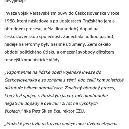
nevyjímaje.
Invaze vojsk Varšavské smlouvy do Československa v roce
1968, která následovala po událostech Pražského jara a
obrodném procesu, měla dlouhodobý dopad na
československou společnost. Zanechala hořkou pachuť,
naděje na reformy byly násilně utlumeny. Zemi čekalo
období politického útlaku a omezení svobody diktátem
tehdejší komunistické vlády.
„Vzpomeňme na lidské oběti vojenské invaze do
Československa a souzněme s těmi, kdo čelili komunistické
diktatuře během normalizace. Zmařený obrodný proces,
který byl spojen s Pražským jarem, měl dlouhodobé
negativní dopady a ovlivnil i život na vysokých
školách,“
říká Petr Sklenička, rektor ČZU.
„Pražské jaro bylo ostrovem naděje mezi dvěma etapami