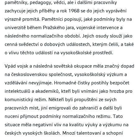
pamětníky, pedagogy, vědci, ale i dalšími pracovníky
zachycuje jejich příběhy a rok 1968 se do jejich vyprávění
výrazně promítá. Pamětníci popisují, jaké podmínky byly na
univerzitě během Pražského jara, vojenské intervence a
následného normalizačního období. Jejich osudy slouží jako
cenná svědectví o dobových událostech, kterým čelili, a také
o vlivu těchto událostí na vysokoškolské prostředí.
Vpád vojsk a následná sovětská okupace měla značný dopad
na československou společnost, vysokoškolský výzkum a
vzdělávání nevyjímaje. Hromadné čistky postihly bezpočet
intelektuálů a akademiků, kteří byli vnímáni jako hrozba pro
komunistický režim. Někteří byli propuštěni ze svých
pracovních míst, jiní emigrovali do zahraničí a další byli
nuceni přijmout podmínky normalizačního režimu. Tato
situace měla negativní vliv na kvalitu výuky a výzkumu na
českých vysokých školách. Mnozí talentovaní a schopní