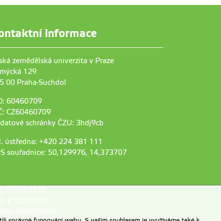
ontaktní informace
ská zemědělská univerzita v Praze
mýcká 129
5 00 Praha-Suchdol
O: 60460709
Č: CZ60460709
 datové schránky ČZU: 3hdj9cb
l. ústředna: +420 224 381 111
S souřadnice: 50,129976, 14,373707
C: 999912570
D: E10209207
NS: 360576495
ili správné fungování webu. S vaším souhlasem je využíváme také k