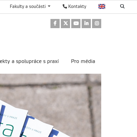
Fakulty a součásti
Kontakty
Odkaz na Facebook
Odkaz na Twitter
Odkaz na Youtube
Odkaz na LinkedIn
Odkaz na Instag
ekty a spolupráce s praxí
Pro média