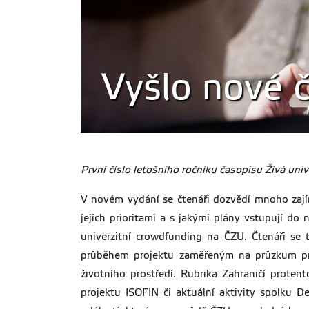
Vyšlo nové č
První číslo letošního ročníku časopisu Živá unive
V novém vydání se čtenáři dozvědí mnoho zajím
jejich prioritami a s jakými plány vstupují do
univerzitní crowdfunding na ČZU. Čtenáři se 
průběhem projektu zaměřeným na průzkum pra
životního prostředí. Rubrika Zahraničí prote
projektu ISOFIN či aktuální aktivity spolku D