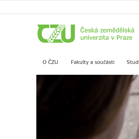
O ČZU
Fakulty a součásti
Stud