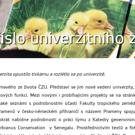
íslo univerzitního
rzita opustilo tiskárnu a rozlétlo se po univerzitě.
avého ze života ČZU. Představí se jim nové vedení univerzity, v
 nových funkcí. Mezi novými i probíhajícími projekty se na strán
také seznámí s podrobnostmi účasti Fakulty tropického zemědě
menů v česko-německém příhraničí s názvem Prameny spojují k
ntokrát nabídne podrobnosti o práci týmu z Katedry geoenviron
erbianus Conservation v Senegalu. Prostřednictvím textů a fo