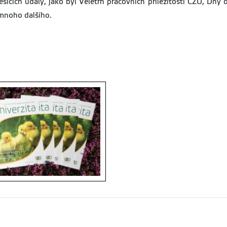
ících udály, jako byl Veletrh pracovních příležitostí ČZU, Dny 
mnoho dalšího.