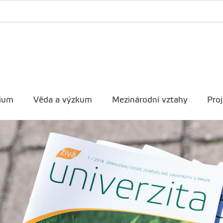
ium
Věda a výzkum
Mezinárodní vztahy
Proj