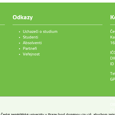
Odkazy
K
Uchazeči o studium
Če
Studenti
Ka
Absolventi
16
Partneři
IČ
Veřejnost
DI
ID
Te
GP
PI
OI
DU
eské zemědělské univerzity v Praze (pod doménou czu.cz), abychom zajist