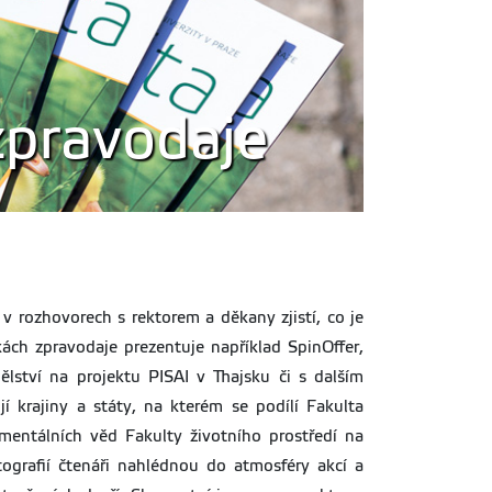
 zpravodaje
 rozhovorech s rektorem a děkany zjistí, co je
kách zpravodaje prezentuje například SpinOffer,
lství na projektu PISAI v Thajsku či s dalším
rajiny a státy, na kterém se podílí Fakulta
mentálních věd Fakulty životního prostředí na
tografií čtenáři nahlédnou do atmosféry akcí a