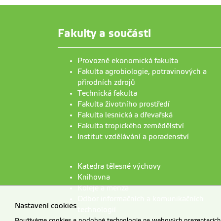
Fakulty a součásti
Provozně ekonomická fakulta
Fakulta agrobiologie, potravinových a
přírodních zdrojů
Technická fakulta
Fakulta životního prostředí
Fakulta lesnická a dřevařská
Fakulta tropického zemědělství
Institut vzdělávání a poradenství
Katedra tělesné výchovy
Knihovna
Koleje a menza
Odbor informačních a komunikačních
Nastavení cookies
technologií
Používáme cookies a podobné technologie na webových prezentacích Č